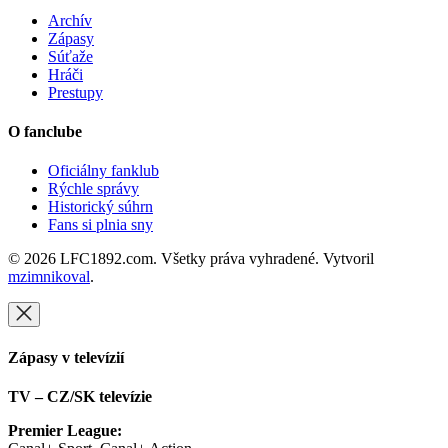
Archív
Zápasy
Súťaže
Hráči
Prestupy
O fanclube
Oficiálny fanklub
Rýchle správy
Historický súhrn
Fans si plnia sny
© 2026 LFC1892.com. Všetky práva vyhradené. Vytvoril
mzimnikoval
.
Zápasy v televízií
TV – CZ/SK televízie
Premier League: