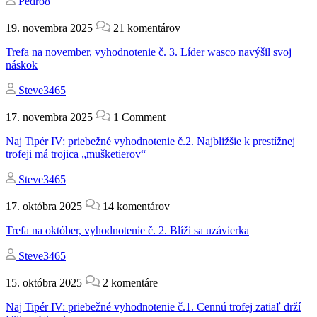
Pedro8
19. novembra 2025
21 komentárov
Trefa na november, vyhodnotenie č. 3. Líder wasco navýšil svoj
náskok
Steve3465
17. novembra 2025
1 Comment
Naj Tipér IV: priebežné vyhodnotenie č.2. Najbližšie k prestížnej
trofeji má trojica „mušketierov“
Steve3465
17. októbra 2025
14 komentárov
Trefa na október, vyhodnotenie č. 2. Blíži sa uzávierka
Steve3465
15. októbra 2025
2 komentáre
Naj Tipér IV: priebežné vyhodnotenie č.1. Cennú trofej zatiaľ drží