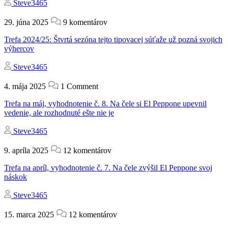
Steve3465
29. júna 2025
9 komentárov
Trefa 2024/25: Štvrtá sezóna tejto tipovacej súťaže už pozná svojich
výhercov
Steve3465
4. mája 2025
1 Comment
Trefa na máj, vyhodnotenie č. 8. Na čele si El Peppone upevnil
vedenie, ale rozhodnuté ešte nie je
Steve3465
9. apríla 2025
12 komentárov
Trefa na apríl, vyhodnotenie č. 7. Na čele zvýšil El Peppone svoj
náskok
Steve3465
15. marca 2025
12 komentárov