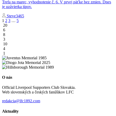
Trefa na marec, vyhodnotenie č. 6. V prvej päťke bez zmien. Dnes
je uzávierka tipov.
Steve3465
Stránkovanie
1
2
3
…
5
20
príspevkov
6
8
3
10
4
1
O nás
Official Liverpool Supporters Club Slovakia.
Web slovenských a českých fanúšikov LFC
redakcia@lfc1892.com
Aktuality