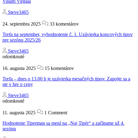
Viliam Virgala
Steve3465
24. septembra 2025
33 komentárov
Trefa na september, vyhodnotenie č. 1. Uzávierka koncových tipov
pre sezónu 2025/26
Steve3465
odomknuté
16. augusta 2025
15 komentárov
Trefa – dnes o 13.00 h je uzávierka mesačných tipov. Zapojte sa a
ste v hre o ceny
Steve3465
odomknuté
11. augusta 2025
1 Comment
Hodnotenie Tiperman sa mení na „Naj Tipér“ a začíname už 4.
sezónu