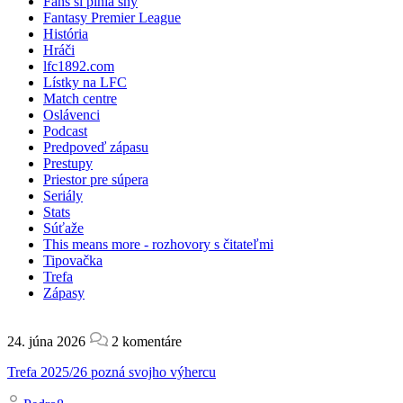
Fans si plnia sny
Fantasy Premier League
História
Hráči
lfc1892.com
Lístky na LFC
Match centre
Oslávenci
Podcast
Predpoveď zápasu
Prestupy
Priestor pre súpera
Seriály
Stats
Súťaže
This means more - rozhovory s čitateľmi
Tipovačka
Trefa
Zápasy
24. júna 2026
2 komentáre
Trefa 2025/26 pozná svojho výhercu