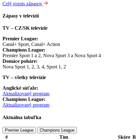
Celý rozpis zápasov
Zápasy v televízií
TV – CZ/SK televízie
Premier League:
Canal+ Sport, Canal+ Action
Champions League:
Premier Sport 1 a 2, Nova Sport 3 a Nova Sport 4
Domáce poháre:
Nova Sport 1, 2, 3, 4, Sport 1, 2
TV – všetky televízie
Anglické súťaže:
Aktualizovaný program
Champions League:
Aktualizovaný program
Aktuálna tabuľka
Premier League
Champions League
#
Tím
Skóre
B