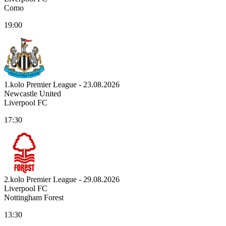
Como
19:00
1.kolo Premier League - 23.08.2026
Newcastle United
Liverpool FC
17:30
2.kolo Premier League - 29.08.2026
Liverpool FC
Nottingham Forest
13:30