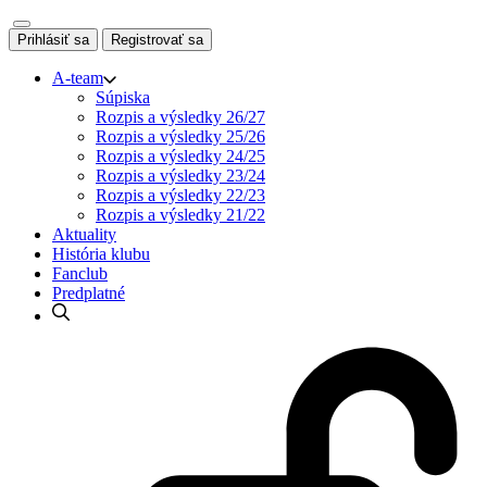
Skip
to
Prihlásiť sa
Registrovať sa
content
A-team
Súpiska
Rozpis a výsledky 26/27
Rozpis a výsledky 25/26
Rozpis a výsledky 24/25
Rozpis a výsledky 23/24
Rozpis a výsledky 22/23
Rozpis a výsledky 21/22
Aktuality
História klubu
Fanclub
Predplatné