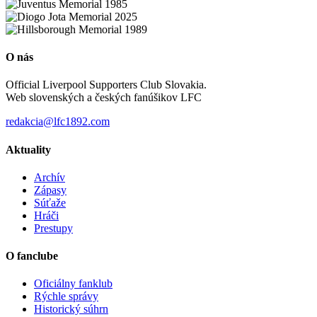
O nás
Official Liverpool Supporters Club Slovakia.
Web slovenských a českých fanúšikov LFC
redakcia@lfc1892.com
Aktuality
Archív
Zápasy
Súťaže
Hráči
Prestupy
O fanclube
Oficiálny fanklub
Rýchle správy
Historický súhrn