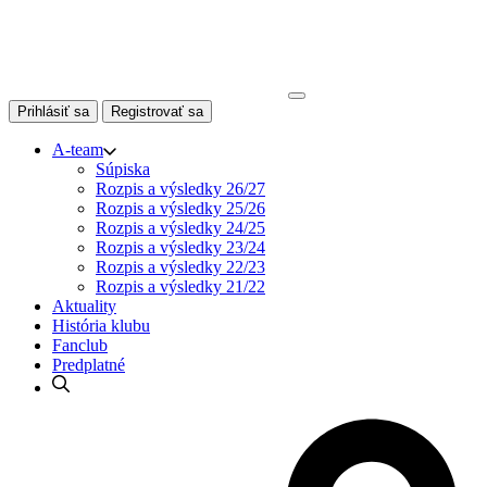
Skip
to
content
Prihlásiť sa
Registrovať sa
A-team
Súpiska
Rozpis a výsledky 26/27
Rozpis a výsledky 25/26
Rozpis a výsledky 24/25
Rozpis a výsledky 23/24
Rozpis a výsledky 22/23
Rozpis a výsledky 21/22
Aktuality
História klubu
Fanclub
Predplatné