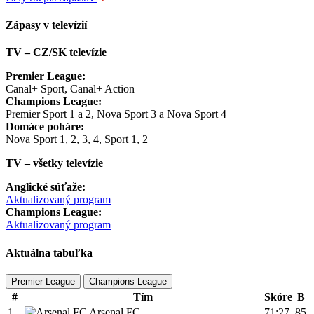
Zápasy v televízií
TV – CZ/SK televízie
Premier League:
Canal+ Sport, Canal+ Action
Champions League:
Premier Sport 1 a 2, Nova Sport 3 a Nova Sport 4
Domáce poháre:
Nova Sport 1, 2, 3, 4, Sport 1, 2
TV – všetky televízie
Anglické súťaže:
Aktualizovaný program
Champions League:
Aktualizovaný program
Aktuálna tabuľka
Premier League
Champions League
#
Tím
Skóre
B
1.
Arsenal FC
71:27
85