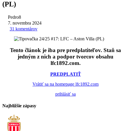
(PL)
Pedro8
7. novembra 2024
31 komentárov
Tento článok je iba pre predplatiteľov. Staň sa
jedným z nich a podpor tvorcov obsahu
lfc1892.com.
PREDPLATIŤ
Vrátiť sa na homepage lfc1892.com
prihlásiť sa
Najbližšie zápasy