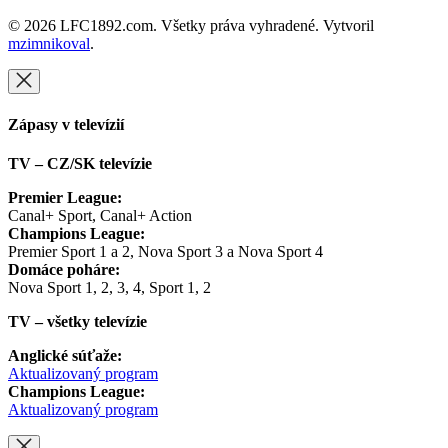
© 2026 LFC1892.com. Všetky práva vyhradené. Vytvoril
mzimnikoval
.
Zápasy v televízií
TV – CZ/SK televízie
Premier League:
Canal+ Sport, Canal+ Action
Champions League:
Premier Sport 1 a 2, Nova Sport 3 a Nova Sport 4
Domáce poháre:
Nova Sport 1, 2, 3, 4, Sport 1, 2
TV – všetky televízie
Anglické súťaže:
Aktualizovaný program
Champions League:
Aktualizovaný program