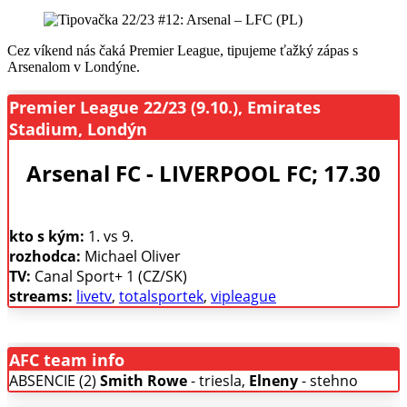
Cez víkend nás čaká Premier League, tipujeme ťažký zápas s
Arsenalom v Londýne.
Premier League 22/23 (9.10.), Emirates
Stadium, Londýn
Arsenal FC - LIVERPOOL FC; 17.30
kto s kým:
1. vs 9.
rozhodca:
Michael Oliver
TV:
Canal Sport+ 1 (CZ/SK)
streams:
livetv
,
totalsportek
,
vipleague
AFC team info
ABSENCIE (2)
Smith Rowe
- triesla,
Elneny
- stehno