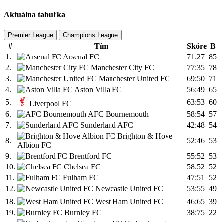
Aktuálna tabuľka
Premier League
Champions League
#
Tím
Skóre
B
1.
Arsenal FC
71:27
85
2.
Manchester City FC
77:35
78
3.
Manchester United FC
69:50
71
4.
Aston Villa FC
56:49
65
5.
63:53
60
Liverpool FC
6.
AFC Bournemouth
58:54
57
7.
Sunderland AFC
42:48
54
Brighton & Hove
8.
52:46
53
Albion FC
9.
Brentford FC
55:52
53
10.
Chelsea FC
58:52
52
11.
Fulham FC
47:51
52
12.
Newcastle United FC
53:55
49
18.
West Ham United FC
46:65
39
19.
Burnley FC
38:75
22