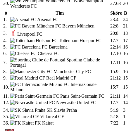
Wolverhampton
20.
27:68
20
Wanderers FC
#
Tím
Skóre
B
1.
Arsenal FC
23:4
24
2.
FC Bayern München
22:8
21
3.
20:8
18
Liverpool FC
4.
Tottenham Hotspur FC
17:7
17
5.
FC Barcelona
22:14
16
6.
Chelsea FC
17:10
16
Sporting Clube de
7.
17:11
16
Portugal
8.
Manchester City FC
15:9
16
9.
Real Madrid CF
21:12
15
FC Internazionale
10.
15:7
15
Milano
11.
Paris Saint-Germain FC
21:11
14
12.
Newcastle United FC
17:7
14
34.
SK Slavia Praha
5:19
3
35.
Villarreal CF
5:18
1
36.
FK Kairat
7:22
1