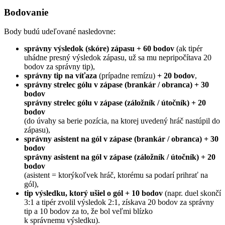
Bodovanie
Body budú udeľované nasledovne:
správny výsledok (skóre) zápasu + 60 bodov
(ak tipér
uhádne presný výsledok zápasu, už sa mu nepripočítava 20
bodov za správny tip),
správny tip na víťaza
(prípadne remízu)
+ 20 bodov
,
správny strelec gólu v zápase (brankár / obranca) + 30
bodov
správny strelec gólu v zápase (záložník / útočník) + 20
bodov
(do úvahy sa berie pozícia, na ktorej uvedený hráč nastúpil do
zápasu),
správny asistent na gól v zápase (brankár / obranca) + 30
bodov
správny asistent na gól v zápase (záložník / útočník) + 20
bodov
(asistent = ktorýkoľvek hráč, ktorému sa podarí prihrať na
gól),
tip výsledku, ktorý ušiel o gól + 10 bodov
(napr. duel skončí
3:1 a tipér zvolil výsledok 2:1, získava 20 bodov za správny
tip a 10 bodov za to, že bol veľmi blízko
k správnemu výsledku).