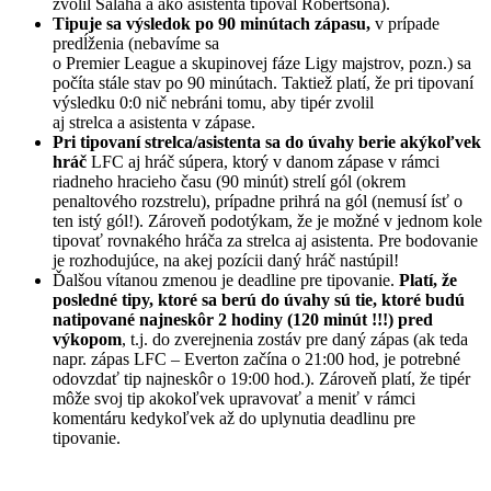
zvolil Salaha a ako asistenta tipoval Robertsona).
Tipuje sa výsledok po 90 minútach zápasu,
v prípade
predĺženia (nebavíme sa
o Premier League a skupinovej fáze Ligy majstrov, pozn.) sa
počíta stále stav po 90 minútach. Taktiež platí, že pri tipovaní
výsledku 0:0 nič nebráni tomu, aby tipér zvolil
aj strelca a asistenta v zápase.
Pri tipovaní strelca/asistenta sa do úvahy berie akýkoľvek
hráč
LFC aj hráč súpera, ktorý v danom zápase v rámci
riadneho hracieho času (90 minút) strelí gól (okrem
penaltového rozstrelu), prípadne prihrá na gól (nemusí ísť o
ten istý gól!). Zároveň podotýkam, že je možné v jednom kole
tipovať rovnakého hráča za strelca aj asistenta. Pre bodovanie
je rozhodujúce, na akej pozícii daný hráč nastúpil!
Ďalšou vítanou zmenou je deadline pre tipovanie.
Platí, že
posledné tipy, ktoré sa berú
do úvahy sú tie, ktoré budú
natipované najneskôr 2 hodiny (120 minút !!!) pred
výkopom
, t.j. do zverejnenia zostáv pre daný zápas (ak teda
napr. zápas LFC – Everton začína o 21:00 hod, je potrebné
odovzdať tip najneskôr o 19:00 hod.). Zároveň platí, že tipér
môže svoj tip akokoľvek upravovať a meniť v rámci
komentáru kedykoľvek až do uplynutia deadlinu pre
tipovanie.