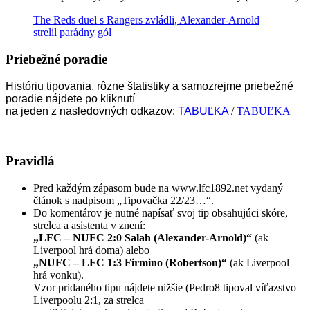
The Reds duel s Rangers zvládli, Alexander-Arnold
strelil parádny gól
Priebežné poradie
Históriu tipovania, rôzne štatistiky a samozrejme priebežné
poradie nájdete po kliknutí
na jeden z nasledovných odkazov:
TABUĽKA
/
TABUĽKA
Pravidlá
Pred každým zápasom bude na www.lfc1892.net vydaný
článok s nadpisom „Tipovačka 22/23…“.
Do komentárov je nutné napísať svoj tip obsahujúci skóre,
strelca a asistenta v znení:
„LFC – NUFC 2:0 Salah (Alexander-Arnold)“
(ak
Liverpool hrá doma) alebo
„NUFC – LFC 1:3 Firmino (Robertson)“
(ak Liverpool
hrá vonku).
Vzor pridaného tipu nájdete nižšie (Pedro8 tipoval víťazstvo
Liverpoolu 2:1, za strelca