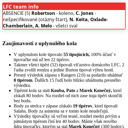
LFC team info
ABSENCIE (5)
Robertson
- koleno,
C. Jones
-
nešpecifikované (otázny štart),
N. Keïta, Oxlade-
Chamberlain, A. Melo
- všetci sval
Zaujímavosti z uplynulého kola
V uplynulom kole tipovalo
55 tipujúcich,
100% účasť v
tipovačke má už len 22 tipérov.
Takmer všetci tipéri (52) tipovali víťazstvo domáceho LFC, 2
ľudia zvolili remízu a jedine Burton tipoval výhru hostí.
Presný výsledok zápasu s Rangers (2:0) sa podarilo uhádnuť
8 tipérom
. Ďalších 15 ľudí bolo blízko uhádnutia presného
výsledku.
Tipérmi kola sa stali
Kouba, Pato
a
Marek Konečný,
ktorí
získali 80 bodov. Na rozdiel od nich zase traja tipéri skončili
bez bodu.
Body za strelca v zápase získalo
19 tipérov
, ktorí tipovali
Salaha. Body za asistenta sa v tomto kole neudeľujú.
Výsledky tipovačky sú veľmi tesné, rozdiel medzi prvým a
pätnástym tipérom činí len 40 bodov. Máme však nového
lídra tipovačky, ktorým sa stal
Marek Konečný
(300 bodov).