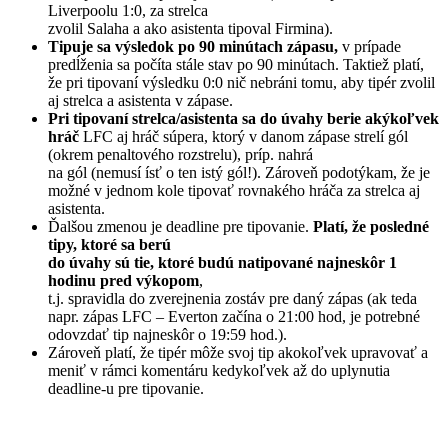
Liverpoolu 1:0, za strelca
zvolil Salaha a ako asistenta tipoval Firmina).
Tipuje sa výsledok po 90 minútach zápasu,
v prípade
predĺženia sa počíta stále stav po 90 minútach. Taktiež platí,
že pri tipovaní výsledku 0:0 nič nebráni tomu, aby tipér zvolil
aj strelca a asistenta v zápase.
Pri tipovaní strelca/asistenta sa do úvahy berie akýkoľvek
hráč
LFC aj hráč súpera, ktorý v danom zápase strelí gól
(okrem penaltového rozstrelu), príp. nahrá
na gól (nemusí ísť o ten istý gól!). Zároveň podotýkam, že je
možné v jednom kole tipovať rovnakého hráča za strelca aj
asistenta.
Ďalšou zmenou je deadline pre tipovanie.
Platí, že posledné
tipy, ktoré sa berú
do úvahy sú tie, ktoré budú natipované najneskôr 1
hodinu pred výkopom
,
t.j. spravidla do zverejnenia zostáv pre daný zápas (ak teda
napr. zápas LFC – Everton začína o 21:00 hod, je potrebné
odovzdať tip najneskôr o 19:59 hod.).
Zároveň platí, že tipér môže svoj tip akokoľvek upravovať a
meniť v rámci komentáru kedykoľvek až do uplynutia
deadline-u pre tipovanie.