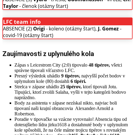
Taylor
- členok (otázny štart)
LFC team info
ABSENCIE (2)
Origi
- koleno (otázny štart),
J. Gomez
-
covid-19 (otázny štart)
Zaujímavosti z uplynulého kola
Zápas s Leicestrom City (2:0) tipovalo
48 tipérov,
všetci
správne tipovali víťazstvo LFC.
Presný výsledok uhádlo
9 tipérov,
najvyšší počet bodov v
uplynulom kole (80) dosiahli
6 tipéri.
Strelca v zápase uhádlo
25 tipérov,
ktorí tipovali Jotu.
Tipujúci, ktorí zvolili Salaha, vyšli v tejto kategórii bodovo
naprázdno.
Body za asistenta v zápase nezískal nikto, najviac boli
tipovaní naši krajní obrancovia Alexander-Arnold a
Robertson.
Poradie v tipovačke sa vzácne vyrovnalo! Absencia tipu od
doterajšieho lídra jirku1618 a dosiahnuté body v uplynulom
kole spôsobili, že na čele máme trojicu tipérov s rovnakým