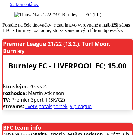
52 komentárov
Poradie na čele tipovačky je zaujímavo vyrovnané a najbližší zápas
LFC s Burnley rozhodne, kto sa stane novým lídrom tipovačky.
Premier League 21/22 (13.2.), Turf Moor,
Burnley
Burnley FC - LIVERPOOL FC; 15.00
kto s kým:
20. vs 2.
rozhodca:
Martin Atkinson
TV:
Premier Sport 1 (SK/CZ)
streams:
livetv
,
totalsportek
,
vipleague
BFC team info
ABSENCIE (3)
Vydra
- triesla,
Guðmundsson
- viróza,
Ch.