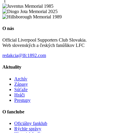
1
O nás
Official Liverpool Supporters Club Slovakia.
Web slovenských a českých fanúšikov LFC
redakcia@lfc1892.com
Aktuality
Archív
Zápasy
Súťaže
Hráči
Prestupy
O fanclube
Oficiálny fanklub
Rýchle správy