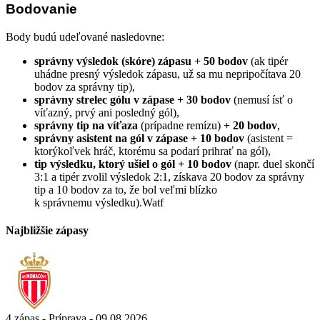
Bodovanie
Body budú udeľované nasledovne:
správny výsledok (skóre) zápasu + 50 bodov
(ak tipér
uhádne presný výsledok zápasu, už sa mu nepripočítava 20
bodov za správny tip),
správny strelec gólu v zápase + 30 bodov
(nemusí ísť o
víťazný, prvý ani posledný gól),
správny tip na víťaza
(prípadne remízu)
+ 20 bodov
,
správny asistent na gól v zápase + 10 bodov
(asistent =
ktorýkoľvek hráč, ktorému sa podarí prihrať na gól),
tip výsledku, ktorý ušiel o gól + 10 bodov
(napr. duel skončí
3:1 a tipér zvolil výsledok 2:1, získava 20 bodov za správny
tip a 10 bodov za to, že bol veľmi blízko
k správnemu výsledku).Watf
Najbližšie zápasy
4.zápas - Príprava - 09.08.2026