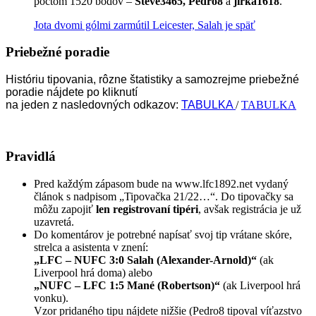
počtom 1520 bodov –
Steve3465, Pedro8
a
jirka1618
.
Jota dvomi gólmi zarmútil Leicester, Salah je späť
Priebežné poradie
Históriu tipovania, rôzne štatistiky a samozrejme priebežné
poradie nájdete po kliknutí
na jeden z nasledovných odkazov:
TABULKA
/
TABULKA
Pravidlá
Pred každým zápasom bude na www.lfc1892.net vydaný
článok s nadpisom „Tipovačka 21/22…“. Do tipovačky sa
môžu zapojiť
len registrovaní tipéri
, avšak registrácia je už
uzavretá.
Do komentárov je potrebné napísať svoj tip vrátane skóre,
strelca a asistenta v znení:
„LFC – NUFC 3:0 Salah (Alexander-Arnold)“
(ak
Liverpool hrá doma) alebo
„NUFC – LFC 1:5 Mané (Robertson)“
(ak Liverpool hrá
vonku).
Vzor pridaného tipu nájdete nižšie (Pedro8 tipoval víťazstvo