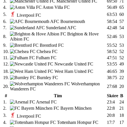
3.
Manchester United FC
69:50
71
4.
Aston Villa FC
56:49
65
5.
63:53
60
Liverpool FC
6.
AFC Bournemouth
58:54
57
7.
Sunderland AFC
42:48
54
Brighton & Hove
8.
52:46
53
Albion FC
9.
Brentford FC
55:52
53
10.
Chelsea FC
58:52
52
11.
Fulham FC
47:51
52
12.
Newcastle United FC
53:55
49
18.
West Ham United FC
46:65
39
19.
Burnley FC
38:75
22
Wolverhampton
20.
27:68
20
Wanderers FC
#
Tím
Skóre
B
1.
Arsenal FC
23:4
24
2.
FC Bayern München
22:8
21
3.
20:8
18
Liverpool FC
4.
Tottenham Hotspur FC
17:7
17