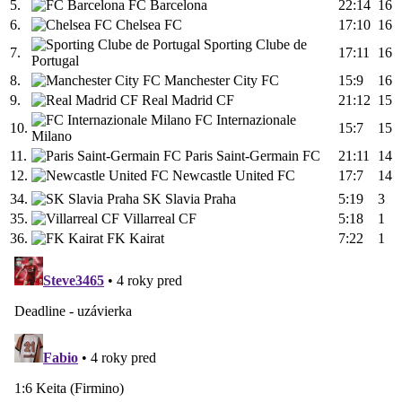
5.
FC Barcelona
22:14
16
6.
Chelsea FC
17:10
16
Sporting Clube de
7.
17:11
16
Portugal
8.
Manchester City FC
15:9
16
9.
Real Madrid CF
21:12
15
FC Internazionale
10.
15:7
15
Milano
11.
Paris Saint-Germain FC
21:11
14
12.
Newcastle United FC
17:7
14
34.
SK Slavia Praha
5:19
3
35.
Villarreal CF
5:18
1
36.
FK Kairat
7:22
1