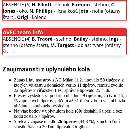
ABSENCIE (6)
H. Elliott
- členok,
Firmino
- stehno,
C.
Jones
- oko,
N. Phillips
- lícna kosť,
Jota
- noha (otázny
štart),
Origi
- koleno
AVFC team info
ABSENCIE (4)
B. Traoré
- stehno,
Bailey
- stehno,
Ings
-
stehno (otázny štart),
M. Targett
- oblasť tváre (otázny
štart)
Zaujímavosti z uplynulého kola
Zápas Ligy majstrov s AC Milan (1:2) tipovalo
58 tipérov,
z
ktorých víťazstvu domácich verilo 11 tipérov, remízu zvolilo
22 tipérov a víťazstvo LFC správne tipovalo 25 ľudí.
Presný výsledok sa podarilo uhádnuť
9 tipérom,
čo tvorí 15,5
% zapojených tipérov, pričom až 31 tipérov bolo veľmi blízko
uhádnutia správneho výsledku.
Najviac bodov v uplynulom kole
(80)
dosiahli 6 tipéri a bez
bodu zostalo 7 tipérov.
Strelca v zápase uhádlo
26 tipérov
(44,8 %), z nich 6 ľudí
skúsilo Salah a 20 ľudí tipovalo Origiho.