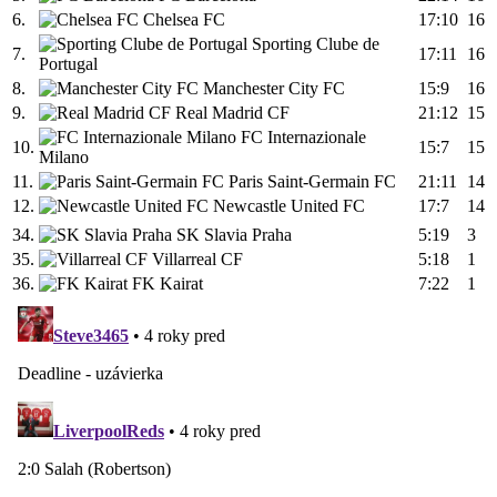
6.
Chelsea FC
17:10
16
Sporting Clube de
7.
17:11
16
Portugal
8.
Manchester City FC
15:9
16
9.
Real Madrid CF
21:12
15
FC Internazionale
10.
15:7
15
Milano
11.
Paris Saint-Germain FC
21:11
14
12.
Newcastle United FC
17:7
14
34.
SK Slavia Praha
5:19
3
35.
Villarreal CF
5:18
1
36.
FK Kairat
7:22
1