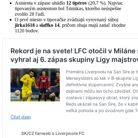
Asistenta v zápase uhádlo
12 tipérov
(20,7 %).
Najviac
tipovaným asistentom bol Tsimikas, ktorého neúspešne
zvolilo 28 ľudí.
O prvé miesto v tipovačke zvádzajú vyrovnaný súboj
jirka1618
a
slaffko 14
, pričom obaja majú zatiaľ zhodne
1120 bodov.