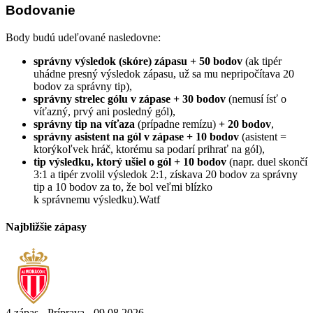
Bodovanie
Body budú udeľované nasledovne:
správny výsledok (skóre) zápasu + 50 bodov
(ak tipér
uhádne presný výsledok zápasu, už sa mu nepripočítava 20
bodov za správny tip),
správny strelec gólu v zápase + 30 bodov
(nemusí ísť o
víťazný, prvý ani posledný gól),
správny tip na víťaza
(prípadne remízu)
+ 20 bodov
,
správny asistent na gól v zápase + 10 bodov
(asistent =
ktorýkoľvek hráč, ktorému sa podarí prihrať na gól),
tip výsledku, ktorý ušiel o gól + 10 bodov
(napr. duel skončí
3:1 a tipér zvolil výsledok 2:1, získava 20 bodov za správny
tip a 10 bodov za to, že bol veľmi blízko
k správnemu výsledku).Watf
Najbližšie zápasy
4.zápas - Príprava - 09.08.2026