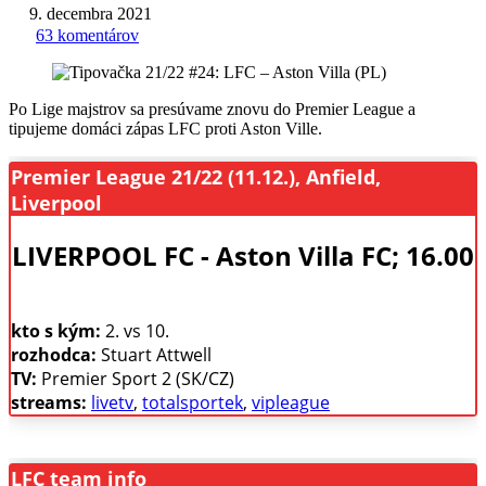
9. decembra 2021
63 komentárov
Po Lige majstrov sa presúvame znovu do Premier League a
tipujeme domáci zápas LFC proti Aston Ville.
Premier League 21/22 (11.12.), Anfield,
Liverpool
LIVERPOOL FC - Aston Villa FC; 16.00
kto s kým:
2. vs 10.
rozhodca:
Stuart Attwell
TV:
Premier Sport 2 (SK/CZ)
streams:
livetv
,
totalsportek
,
vipleague
LFC team info