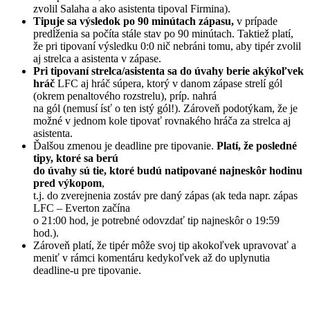
zvolil Salaha a ako asistenta tipoval Firmina).
Tipuje sa výsledok po 90 minútach zápasu,
v prípade
predĺženia sa počíta stále stav po 90 minútach. Taktiež platí,
že pri tipovaní výsledku 0:0 nič nebráni tomu, aby tipér zvolil
aj strelca a asistenta v zápase.
Pri tipovaní strelca/asistenta sa do úvahy berie akýkoľvek
hráč
LFC aj hráč súpera, ktorý v danom zápase strelí gól
(okrem penaltového rozstrelu), príp. nahrá
na gól (nemusí ísť o ten istý gól!). Zároveň podotýkam, že je
možné v jednom kole tipovať rovnakého hráča za strelca aj
asistenta.
Ďalšou zmenou je deadline pre tipovanie.
Platí, že posledné
tipy, ktoré sa berú
do úvahy sú tie, ktoré budú natipované najneskôr hodinu
pred výkopom
,
t.j. do zverejnenia zostáv pre daný zápas (ak teda napr. zápas
LFC – Everton začína
o 21:00 hod, je potrebné odovzdať tip najneskôr o 19:59
hod.).
Zároveň platí, že tipér môže svoj tip akokoľvek upravovať a
meniť v rámci komentáru kedykoľvek až do uplynutia
deadline-u pre tipovanie.