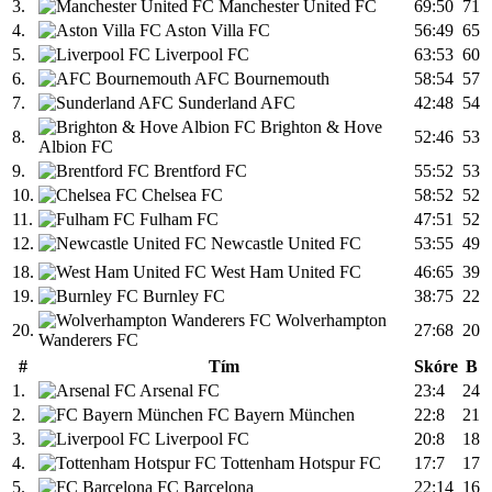
3.
Manchester United FC
69:50
71
4.
Aston Villa FC
56:49
65
5.
Liverpool FC
63:53
60
6.
AFC Bournemouth
58:54
57
7.
Sunderland AFC
42:48
54
Brighton & Hove
8.
52:46
53
Albion FC
9.
Brentford FC
55:52
53
10.
Chelsea FC
58:52
52
11.
Fulham FC
47:51
52
12.
Newcastle United FC
53:55
49
18.
West Ham United FC
46:65
39
19.
Burnley FC
38:75
22
Wolverhampton
20.
27:68
20
Wanderers FC
#
Tím
Skóre
B
1.
Arsenal FC
23:4
24
2.
FC Bayern München
22:8
21
3.
Liverpool FC
20:8
18
4.
Tottenham Hotspur FC
17:7
17
5.
FC Barcelona
22:14
16