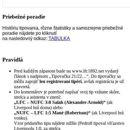
Priebežné poradie
Históriu tipovania, rôzne štatistiky a samozrejme priebežné
poradie nájdete po kliknutí
na nasledovný odkaz:
TABULKA
Pravidlá
Pred každým zápasom bude na www.lfc1892.net vydaný
článok s nadpisom „Tipovačka 21/22…“. Do tipovačky sa
môžu zapojiť
len registrovaní tipéri
, avšak registrácia je už
uzavretá.
Do komentárov je potrebné napísať svoj tip vrátane skóre,
strelca a asistenta v znení:
„LFC – NUFC 3:0 Salah (Alexander-Arnold)“
(ak
Liverpool hrá doma) alebo
„NUFC – LFC 1:5 Mané (Robertson)“
(ak Liverpool hrá
vonku).
Vzor pridaného tipu nájdete nižšie (Pedro8 tipoval víťazstvo
Liverpoolu 1:0, za strelca