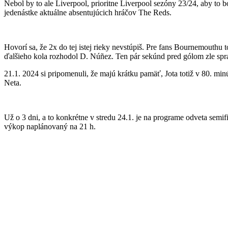
Nebol by to ale Liverpool, prioritne Liverpool sezóny 23/24, aby to 
jedenástke aktuálne absentujúcich hráčov The Reds.
Hovorí sa, že 2x do tej istej rieky nevstúpiš. Pre fans Bournemouthu
ďalšieho kola rozhodol D. Núñez. Ten pár sekúnd pred gólom zle sprac
21.1. 2024 si pripomenuli, že majú krátku pamäť, Jota totiž v 80. mi
Neta.
Už o 3 dni, a to konkrétne v stredu 24.1. je na programe odveta sem
výkop naplánovaný na 21 h.