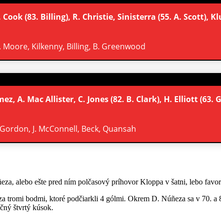
 Cook (83. Billing), R. Christie, Sinisterra (55. A. Scott), K
 K. Moore, Kilkenny, Billing, B. Greenwood
mez, A. Mac Allister, C. Jones (82. B. Clark), H. Elliott (6
K. Gordon, J. McConnell, Beck, Quansah
za, alebo ešte pred ním polčasový príhovor Kloppa v šatni, lebo favor
a tromi bodmi, ktoré podčiarkli 4 gólmi. Okrem D. Núñeza sa v 70. a
čný štvrtý kúsok.