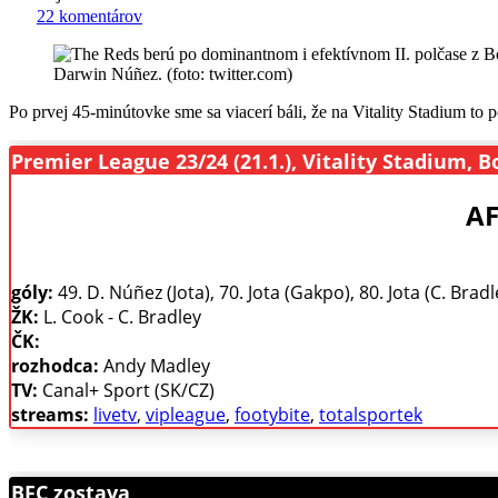
22 komentárov
Darwin Núñez. (foto: twitter.com)
Po prvej 45-minútovke sme sa viacerí báli, že na Vitality Stadium to
Premier League 23/24 (21.1.), Vitality Stadium,
AF
góly:
49. D. Núñez (Jota), 70. Jota (Gakpo), 80. Jota (C. Brad
ŽK:
L. Cook - C. Bradley
ČK:
rozhodca:
Andy Madley
TV:
Canal+ Sport (SK/CZ)
streams:
livetv
,
vipleague
,
footybite
,
totalsportek
BFC zostava