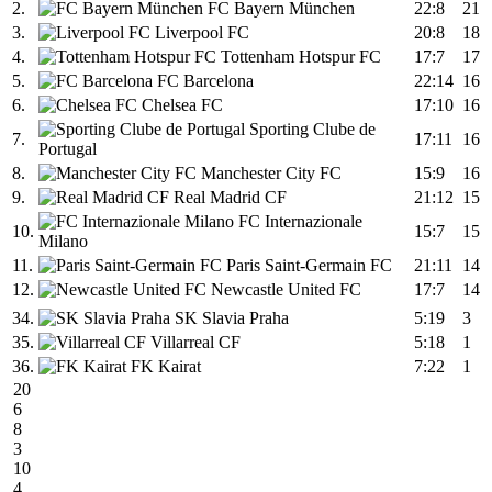
2.
FC Bayern München
22:8
21
3.
Liverpool FC
20:8
18
4.
Tottenham Hotspur FC
17:7
17
5.
FC Barcelona
22:14
16
6.
Chelsea FC
17:10
16
Sporting Clube de
7.
17:11
16
Portugal
8.
Manchester City FC
15:9
16
9.
Real Madrid CF
21:12
15
FC Internazionale
10.
15:7
15
Milano
11.
Paris Saint-Germain FC
21:11
14
12.
Newcastle United FC
17:7
14
34.
SK Slavia Praha
5:19
3
35.
Villarreal CF
5:18
1
36.
FK Kairat
7:22
1
20
6
8
3
10
4