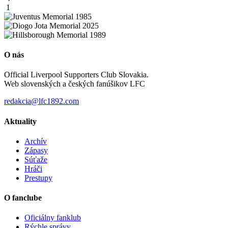
1
O nás
Official Liverpool Supporters Club Slovakia.
Web slovenských a českých fanúšikov LFC
redakcia@lfc1892.com
Aktuality
Archív
Zápasy
Súťaže
Hráči
Prestupy
O fanclube
Oficiálny fanklub
Rýchle správy