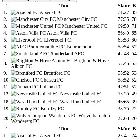
#
Tím
Skóre
B
1.
Arsenal FC
71:27
85
2.
Manchester City FC
77:35
78
3.
Manchester United FC
69:50
71
4.
Aston Villa FC
56:49
65
5.
Liverpool FC
63:53
60
6.
AFC Bournemouth
58:54
57
7.
Sunderland AFC
42:48
54
Brighton & Hove
8.
52:46
53
Albion FC
9.
Brentford FC
55:52
53
10.
Chelsea FC
58:52
52
11.
Fulham FC
47:51
52
12.
Newcastle United FC
53:55
49
18.
West Ham United FC
46:65
39
19.
Burnley FC
38:75
22
Wolverhampton
20.
27:68
20
Wanderers FC
#
Tím
Skóre
B
1.
Arsenal FC
23:4
24