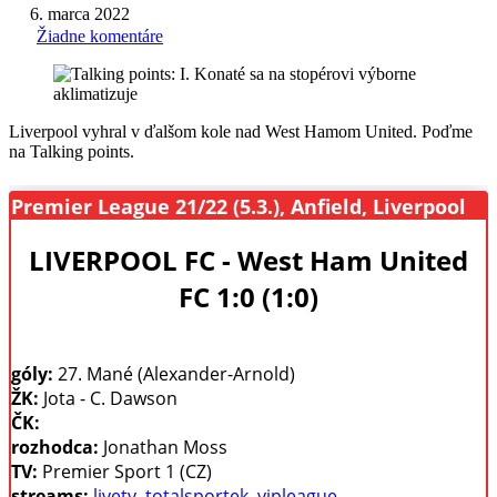
6. marca 2022
Žiadne komentáre
Liverpool vyhral v ďalšom kole nad West Hamom United. Poďme
na Talking points.
Premier League 21/22 (5.3.), Anfield, Liverpool
LIVERPOOL FC - West Ham United
FC 1:0 (1:0)
góly:
27. Mané (Alexander-Arnold)
ŽK:
Jota - C. Dawson
ČK:
rozhodca:
Jonathan Moss
TV:
Premier Sport 1 (CZ)
streams:
livetv
,
totalsportek
,
vipleague