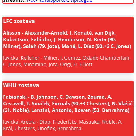
LFC zostava
Alisson - Alexander-Arnold, I. Konaté, van Dijk,
Robertson, Fabinho, J. Henderson, N. Keïta (90.
Milner), Salah (79. Jota), Mané, L. Díaz (90.+6 C. Jones)
lavička: Kelleher - Milner, J. Gomez, Oxlade-Chamberlain,
C. Jones, Minamino, Jota, Origi, H. Elliott
WHU zostava
Fabiański - B. Johnson, C. Dawson, Zouma, A.
Cesswell, T. Souček, Fornals (90.+3 Chesters), N. Vlašić
(61. Noble), Lanzini, Antonio, Bowen (53. Benrahma)
lavička: Areola - Diop, Fredericks, Masuaku, Noble, A.
Král, Chesters, Onoflex, Benrahma