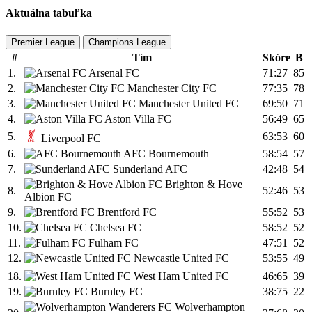
Aktuálna tabuľka
Premier League
Champions League
#
Tím
Skóre
B
1.
Arsenal FC
71:27
85
2.
Manchester City FC
77:35
78
3.
Manchester United FC
69:50
71
4.
Aston Villa FC
56:49
65
5.
63:53
60
Liverpool FC
6.
AFC Bournemouth
58:54
57
7.
Sunderland AFC
42:48
54
Brighton & Hove
8.
52:46
53
Albion FC
9.
Brentford FC
55:52
53
10.
Chelsea FC
58:52
52
11.
Fulham FC
47:51
52
12.
Newcastle United FC
53:55
49
18.
West Ham United FC
46:65
39
19.
Burnley FC
38:75
22
Wolverhampton