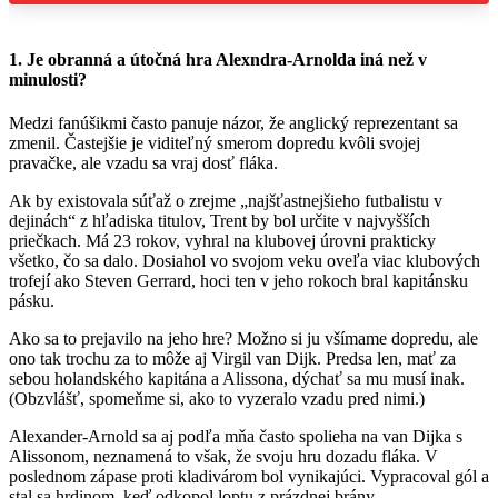
1. Je obranná a útočná hra Alexndra-Arnolda iná než v
minulosti?
Medzi fanúšikmi často panuje názor, že anglický reprezentant sa
zmenil. Častejšie je viditeľný smerom dopredu kvôli svojej
pravačke, ale vzadu sa vraj dosť fláka.
Ak by existovala súťaž o zrejme „najšťastnejšieho futbalistu v
dejinách“ z hľadiska titulov, Trent by bol určite v najvyšších
priečkach. Má 23 rokov, vyhral na klubovej úrovni prakticky
všetko, čo sa dalo. Dosiahol vo svojom veku oveľa viac klubových
trofejí ako Steven Gerrard, hoci ten v jeho rokoch bral kapitánsku
pásku.
Ako sa to prejavilo na jeho hre? Možno si ju všímame dopredu, ale
ono tak trochu za to môže aj Virgil van Dijk. Predsa len, mať za
sebou holandského kapitána a Alissona, dýchať sa mu musí inak.
(Obzvlášť, spomeňme si, ako to vyzeralo vzadu pred nimi.)
Alexander-Arnold sa aj podľa mňa často spolieha na van Dijka s
Alissonom, neznamená to však, že svoju hru dozadu fláka. V
poslednom zápase proti kladivárom bol vynikajúci. Vypracoval gól a
stal sa hrdinom, keď odkopol loptu z prázdnej brány.