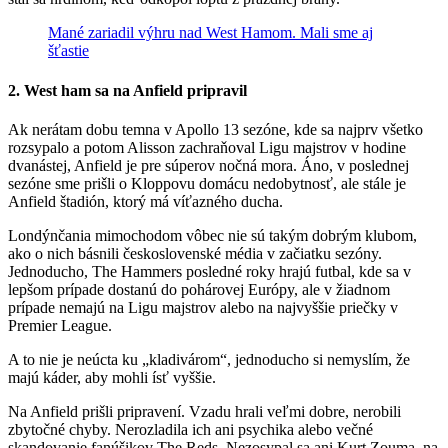
Mané zariadil výhru nad West Hamom. Mali sme aj
šťastie
2. West ham sa na Anfield pripravil
Ak nerátam dobu temna v Apollo 13 sezóne, kde sa najprv všetko
rozsypalo a potom Alisson zachraňoval Ligu majstrov v hodine
dvanástej, Anfield je pre súperov nočná mora. Áno, v poslednej
sezóne sme prišli o Kloppovu domácu nedobytnosť, ale stále je
Anfield štadión, ktorý má víťazného ducha.
Londýnčania mimochodom vôbec nie sú takým dobrým klubom,
ako o nich básnili československé média v začiatku sezóny.
Jednoducho, The Hammers posledné roky hrajú futbal, kde sa v
lepšom prípade dostanú do pohárovej Európy, ale v žiadnom
prípade nemajú na Ligu majstrov alebo na najvyššie priečky v
Premier League.
A to nie je neúcta ku „kladivárom“, jednoducho si nemyslím, že
majú káder, aby mohli ísť vyššie.
Na Anfield prišli pripravení. Vzadu hrali veľmi dobre, nerobili
zbytočné chyby. Nerozladila ich ani psychika alebo večné
skandovanie fanúšikov The Reds. Nezosypal sa ani Kurt Zouma, na