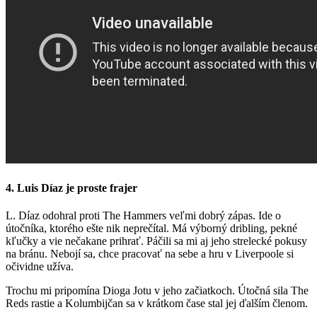
4. Luis Díaz je proste frajer
L. Díaz odohral proti The Hammers veľmi dobrý zápas. Ide o
útočníka, ktorého ešte nik neprečítal. Má výborný dribling, pekné
kľučky a vie nečakane prihrať. Páčili sa mi aj jeho strelecké pokusy
na bránu. Nebojí sa, chce pracovať na sebe a hru v Liverpoole si
očividne užíva.
Trochu mi pripomína Dioga Jotu v jeho začiatkoch. Útočná sila The
Reds rastie a Kolumbijčan sa v krátkom čase stal jej ďalším členom.