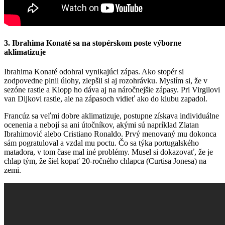
3. Ibrahima Konaté sa na stopérskom poste výborne
aklimatizuje
Ibrahima Konaté odohral vynikajúci zápas. Ako stopér si
zodpovedne plnil úlohy, zlepšil si aj rozohrávku. Myslím si, že v
sezóne rastie a Klopp ho dáva aj na náročnejšie zápasy. Pri Virgilovi
van Dijkovi rastie, ale na zápasoch vidieť ako do klubu zapadol.
Francúz sa veľmi dobre aklimatizuje, postupne získava individuálne
ocenenia a nebojí sa ani útočníkov, akými sú napríklad Zlatan
Ibrahimović alebo Cristiano Ronaldo. Prvý menovaný mu dokonca
sám pogratuloval a vzdal mu poctu. Čo sa týka portugalského
matadora, v tom čase mal iné problémy. Musel si dokazovať, že je
chlap tým, že šiel kopať 20-ročného chlapca (Curtisa Jonesa) na
zemi.