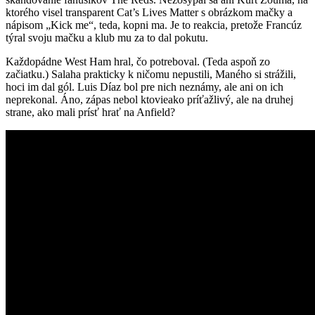
ktorého visel transparent Cat’s Lives Matter s obrázkom mačky a
nápisom „Kick me“, teda, kopni ma. Je to reakcia, pretože Francúz
týral svoju mačku a klub mu za to dal pokutu.
Každopádne West Ham hral, čo potreboval. (Teda aspoň zo
začiatku.) Salaha prakticky k ničomu nepustili, Maného si strážili,
hoci im dal gól. Luis Díaz bol pre nich neznámy, ale ani on ich
neprekonal. Áno, zápas nebol ktovieako príťažlivý, ale na druhej
strane, ako mali prísť hrať na Anfield?