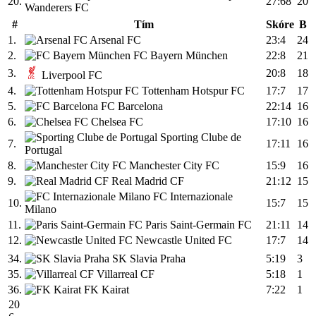
20.
27:68
20
Wanderers FC
#
Tím
Skóre
B
1.
Arsenal FC
23:4
24
2.
FC Bayern München
22:8
21
3.
20:8
18
Liverpool FC
4.
Tottenham Hotspur FC
17:7
17
5.
FC Barcelona
22:14
16
6.
Chelsea FC
17:10
16
Sporting Clube de
7.
17:11
16
Portugal
8.
Manchester City FC
15:9
16
9.
Real Madrid CF
21:12
15
FC Internazionale
10.
15:7
15
Milano
11.
Paris Saint-Germain FC
21:11
14
12.
Newcastle United FC
17:7
14
34.
SK Slavia Praha
5:19
3
35.
Villarreal CF
5:18
1
36.
FK Kairat
7:22
1
20