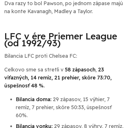
Dva razy to bol Pawson, po jednom zápase majú
na konte Kavanagh, Madley a Taylor.
LFC
v ére Priemer League
(
od 1992/93)
Bilancia LFC proti Chelsea FC:
Celkovo sme sa stretli v
58 zápasoch
,
23
víťazných, 14 remíz, 21 prehier, skóre 73:70,
úspešnosť 48 %.
Bilancia doma:
29 zápasov, 15 výhier, 7
remíz, 7 prehier, skóre 50:33, úspešnosť
60%.
Bilancia vonku:
29 zápasov, 8 výhry, 7 remíz,