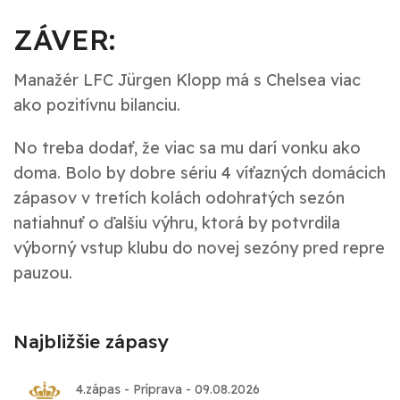
ZÁVER:
Manažér LFC Jürgen Klopp má s Chelsea viac
ako pozitívnu bilanciu.
No treba dodať, že viac sa mu darí vonku ako
doma. Bolo by dobre sériu 4 víťazných domácich
zápasov v tretích kolách odohratých sezón
natiahnuť o ďalšiu výhru, ktorá by potvrdila
výborný vstup klubu do novej sezóny pred repre
pauzou.
Najbližšie zápasy
4.zápas - Príprava - 09.08.2026