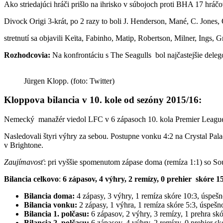
Ako striedajúci hráči prišlo na ihrisko v súbojoch proti BHA 17 hrá
Divock Origi 3-krát, po 2 razy to boli J. Henderson, Mané, C. Jones
stretnutí sa objavili Keïta, Fabinho, Matip, Robertson, Milner, Ings,
Rozhodcovia:
Na konfrontáciu s The Seagulls bol najčastejšie deleg
Jürgen Klopp. (foto: Twitter)
Kloppova
bilancia v 10. kole od sezóny 2015/16:
Nemecký manažér viedol LFC v 6 zápasoch 10. kola Premier Leagu
Nasledovali štyri výhry za sebou. Postupne vonku 4:2 na Crystal Pal
v Brightone.
Zaujímavosť
: pri vyššie spomenutom zápase doma (remíza 1:1) so Sout
Bilancia celkovo
:
6 zápasov, 4 výhry, 2 remízy, 0 prehier skóre 1
Bilancia doma:
4 zápasy, 3 výhry, 1 remíza skóre 10:3, úspe
Bilancia vonku:
2 zápasy, 1 výhra, 1 remíza skóre 5:3, úspeš
Bilancia 1. polčasu:
6 zápasov, 2 výhry, 3 remízy, 1 prehra sk
Bilancia 2. polčasu:
6 zápasov, 4 výhry, 2 remízy, 0 prehier s