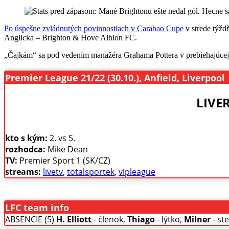
Po úspešne zvládnutých povinnostiach v Carabao Cupe
v strede týžd
Anglicka – Brighton & Hove Albion FC.
„Čajkám“ sa pod vedením manažéra Grahama Pottera v prebiehajúcej 
Premier League 21/22 (30.10.), Anfield, Liverpool
LIVER
kto s kým:
2. vs 5.
rozhodca:
Mike Dean
TV:
Premier Sport 1 (SK/CZ)
streams:
livetv
,
totalsportek
,
vipleague
LFC team info
ABSENCIE (5)
H. Elliott
- členok,
Thiago
- lýtko,
Milner
- st