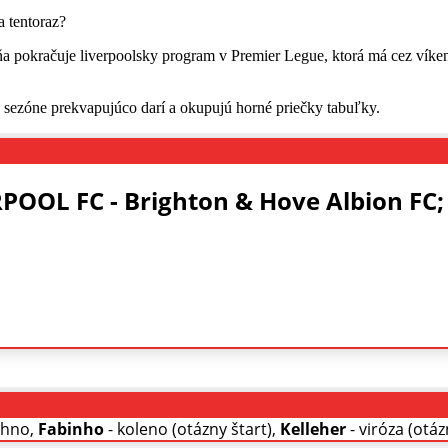
ňa pokračuje liverpoolsky program v Premier Legue, ktorá má cez víkend
sezóne prekvapujúco darí a okupujú horné priečky tabuľky.
POOL FC - Brighton & Hove Albion FC;
ehno,
Fabinho
- koleno (otázny štart),
Kelleher
- viróza (otáz