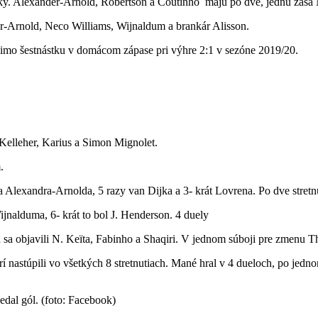
rávky. Alexander-Arnold, Robertson a Coutinho majú po dve, jednu zasa 
r-Arnold, Neco Williams, Wijnaldum a brankár Alisson.
mimo šestnástku v domácom zápase pri výhre 2:1 v sezóne 2019/20.
 Kelleher, Karius a Simon Mignolet.
.
Alexandra-Arnolda, 5 razy van Dijka a 3- krát Lovrena. Po dve stretn
nalduma, 6- krát to bol J. Henderson. 4 duely
h sa objavili N. Keïta, Fabinho a Shaqiri. V jednom súboji pre zmenu 
rí nastúpili vo všetkých 8 stretnutiach. Mané hral v 4 dueloch, po je
dal gól. (foto: Facebook)