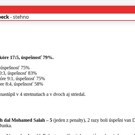
beck
- stehno
 skóre 17:5, úspešnosť 79%.
2, úspešnosť 75%
10:3, úspešnosť 83%
skóre 9:1, úspešnosť 75%
óre 8:4, úspešnosť 58%
stúpil v 4 stretnutiach a v dvoch aj striedal.
ch dal Mohamed Salah – 5
(jeden z penalty), 2 razy boli úspešni van D
Dunka.