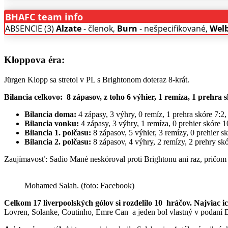
BHAFC team info
ABSENCIE (3)
Alzate
- členok,
Burn
- nešpecifikované,
Wel
Kloppova éra:
Jürgen Klopp sa stretol v PL s Brightonom doteraz 8-krát.
Bilancia celkovo:
8 zápasov, z toho 6 výhier, 1 remíza, 1 prehra
Bilancia doma:
4 zápasy, 3 výhry, 0 remíz, 1 prehra skóre 7:
Bilancia vonku:
4 zápasy, 3 výhry, 1 remíza, 0 prehier skóre 
Bilancia 1. polčasu:
8 zápasov, 5 výhier, 3 remízy, 0 prehier 
Bilancia 2. polčasu:
8 zápasov, 4 výhry, 2 remízy, 2 prehry sk
Zaujímavosť: Sadio Mané neskóroval proti Brightonu ani raz, pričom na
Mohamed Salah. (foto: Facebook)
Celkom 17 liverpoolských gólov
si rozdelilo 10 hráčov.
Najviac i
Lovren, Solanke, Coutinho, Emre Can a jeden bol vlastný v podaní 