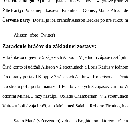
Asistencie na gól
: Aj tu sa najviac darilo Salahovi – 4 gólové prih
Žlté karty:
Po jednej inkasovali Fabinho, J. Gomez, Mané, Alexande
Červené karty:
Dostal ju iba brankár Alisson Becker po hre rukou 
Alisson. (foto: Twitter)
Zaradenie hráčov do základnej zostavy:
V bránke sa objavil v 5 zápasoch Alisson. V jednom zápase nastúpili
Čisté konto si udržali Alisson v 2 stretnutiach a Loris Karius v jednom
Do obrany postavil Klopp v 7 zápasoch Andrewa Robertsona a Trenta 
Do stredu poľa poslal manažér LFC do všetkých 8 zápasov Giniho Wij
odohral Milner, 3 razy nastúpil Oxlade-Chamberlain. V 2 stretnutiac
V útoku boli dvaja hráči, a to Mohamed Salah a Roberto Firmino, kto
Sadio Mané (v šervenom) v dueli s Brightonom, ktorému ešte ne