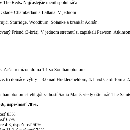
čov The Reds
.
Najčastejšie menil spoluhráča
, Oxlade-Chamberlain a Lallana. V jednom
 Grujić, Sturridge, Woodburn, Solanke a brankár Adrián.
ovaný Friend (3-krát). V jednom stretnutí si zapískali Pawson, Atkinso
e. Začal remízou doma 1:1 so Southamptonom.
ace, tri domáce výhry – 3:0 nad Huddersfieldom, 4:1 nad Cardiffom a 2
hamptonom strelil gól za hostí Sadio Mané, vtedy ešte hráč The Saints.
5:6, úspešnosť 78%.
šnosť 83%
nosť 67%
óre 4:3, úspešnosť 50%
kóre 11:3, úspešnosť 78%