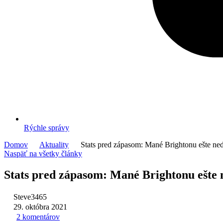
Rýchle správy
Domov
Aktuality
Stats pred zápasom: Mané Brightonu ešte neda
Naspäť na všetky články
Stats pred zápasom: Mané Brightonu ešte n
Steve3465
29. októbra 2021
2 komentárov