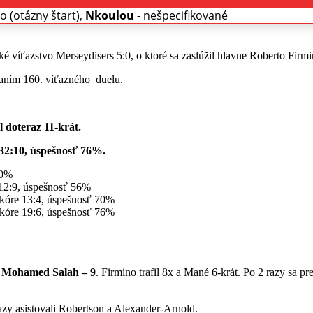
o (otázny štart),
Nkoulou
- nešpecifikované
víťazstvo Merseydisers 5:0, o ktoré sa zaslúžil hlavne Roberto Firmin
aním 160. víťazného duelu.
doteraz 11-krát.
e 32:10, úspešnosť 76%.
00%
 12:9, úspešnosť 56%
 skóre 13:4, úspešnosť 70%
 skóre 19:6, úspešnosť 76%
lil Mohamed Salah – 9
. Firmino trafil 8x a Mané 6-krát. Po 2 razy sa p
azy asistovali Robertson a Alexander-Arnold.