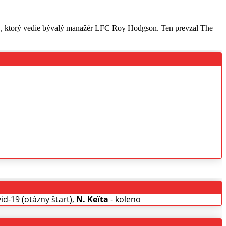
FC, ktorý vedie bývalý manažér LFC Roy Hodgson. Ten prevzal The
id-19 (otázny štart),
N. Keïta
- koleno