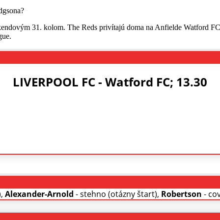
víkendovým 31. kolom. The Reds privítajú doma na Anfielde Watford 
gue.
LIVERPOOL FC - Watford FC; 13.30
),
Alexander-Arnold
- stehno (otázny štart),
Robertson
- cov