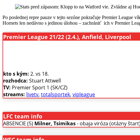
Po poslednej repre pauze v tejto sezóne pokračuje Premier League 
Hornets len nedávno s jedinou úlohou – zachrániť ich v Premier Lea
Premier League 21/22 (2.4.), Anfield, Liverpool
kto s kým:
2. vs 18.
rozhodca:
Stuart Attwell
TV:
Premier Sport 1 (SK/CZ)
streams:
livetv
,
totalsportek
,
vipleague
LFC team info
ABSENCIE (5)
Milner, Tsimikas
- obaja viróza (otázny štart
WFC team info