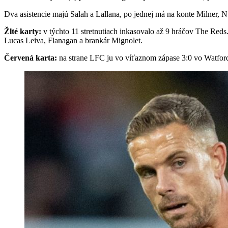
Dva asistencie majú Salah a Lallana, po jednej má na konte Milner, 
Žlté karty:
v týchto 11 stretnutiach inkasovalo až 9 hráčov The Reds
Lucas Leiva, Flanagan a brankár Mignolet.
Červená karta:
na strane LFC ju vo víťaznom zápase 3:0 vo Watforde