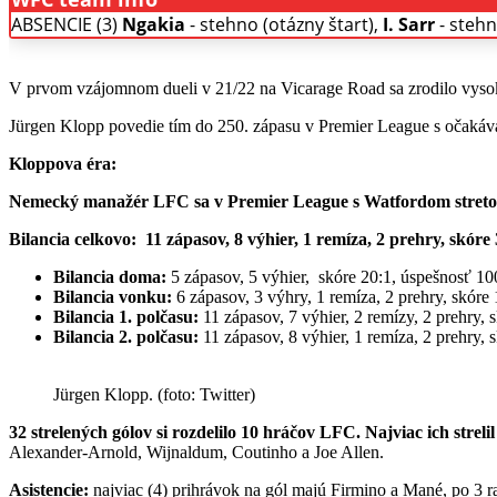
ABSENCIE (3)
Ngakia
- stehno (otázny štart),
I. Sarr
- stehn
V prvom vzájomnom dueli v 21/22 na Vicarage Road sa zrodilo vysoké 
Jürgen Klopp povedie tím do 250. zápasu v Premier League s očakáv
Kloppova éra:
Nemecký manažér LFC sa v Premier League s Watfordom stretol 
Bilancia celkovo:
11 zápasov, 8 výhier, 1 remíza, 2 prehry, skór
Bilancia doma:
5 zápasov, 5 výhier, skóre 20:1, úspešnosť 1
Bilancia vonku:
6 zápasov, 3 výhry, 1 remíza, 2 prehry, skóre
Bilancia 1. polčasu:
11 zápasov, 7 výhier, 2 remízy, 2 prehry,
Bilancia 2. polčasu:
11 zápasov, 8 výhier, 1 remíza, 2 prehry,
Jürgen Klopp. (foto: Twitter)
32 strelených gólov si rozdelilo 10 hráčov LFC. Najviac ich stre
Alexander-Arnold, Wijnaldum, Coutinho a Joe Allen.
Asistencie:
najviac (4) prihrávok na gól majú Firmino a Mané, po 3 r