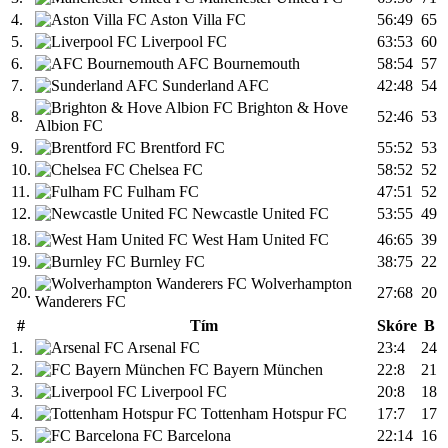
4.
Aston Villa FC
56:49
65
5.
Liverpool FC
63:53
60
6.
AFC Bournemouth
58:54
57
7.
Sunderland AFC
42:48
54
Brighton & Hove
8.
52:46
53
Albion FC
9.
Brentford FC
55:52
53
10.
Chelsea FC
58:52
52
11.
Fulham FC
47:51
52
12.
Newcastle United FC
53:55
49
18.
West Ham United FC
46:65
39
19.
Burnley FC
38:75
22
Wolverhampton
20.
27:68
20
Wanderers FC
#
Tím
Skóre
B
1.
Arsenal FC
23:4
24
2.
FC Bayern München
22:8
21
3.
Liverpool FC
20:8
18
4.
Tottenham Hotspur FC
17:7
17
5.
FC Barcelona
22:14
16