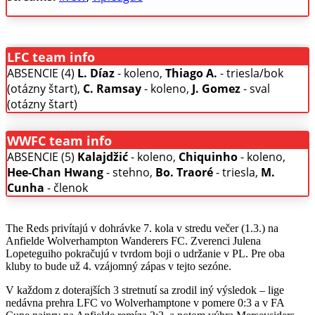
LFC team info
ABSENCIE (4)
L. Díaz
- koleno,
Thiago A.
- triesla/bok
(otázny štart),
C. Ramsay
- koleno,
J. Gomez
- sval
(otázny štart)
WWFC team info
ABSENCIE (5)
Kalajdžić
- koleno,
Chiquinho
- koleno,
Hee-Chan Hwang
- stehno,
Bo. Traoré
- triesla,
M.
Cunha
- členok
The Reds privítajú v dohrávke 7. kola v stredu večer (1.3.) na
Anfielde Wolverhampton Wanderers FC. Zverenci Julena
Lopeteguiho pokračujú v tvrdom boji o udržanie v PL. Pre oba
kluby to bude už 4. vzájomný zápas v tejto sezóne.
V každom z doterajších 3 stretnutí sa zrodil iný výsledok – lige
nedávna prehra LFC vo Wolverhamptone v pomere 0:3 a v FA