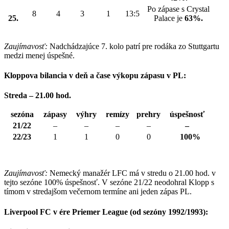
Po zápase s Crystal
8
4
3
1
13:5
25.
Palace je
63%.
Zaujímavosť:
Nadchádzajúce 7. kolo patrí pre rodáka zo Stuttgartu
medzi menej úspešné.
Kloppova bilancia v deň a čase výkopu zápasu v PL:
Streda – 21.00 hod.
sezóna
zápasy
výhry
remízy
prehry
úspešnosť
21/22
–
–
–
–
–
22/23
1
1
0
0
100%
Zaujímavosť:
Nemecký manažér LFC má v stredu o 21.00 hod. v
tejto sezóne 100% úspešnosť. V sezóne 21/22 neodohral Klopp s
tímom v stredajšom večernom termíne ani jeden zápas PL.
Liverpool FC v ére Priemer League (od sezóny 1992/1993):