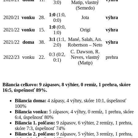
3:0)
Matip, vlastný
(Semedo)
1:0
(1:0,
2020/21
vonku
28.
Jota
výhra
0:0)
1:0
(0:0,
2021/22
vonku
15.
Origi
výhra
1:0)
3:1
(1:1,
Mané, Salah, An.
2021/22
doma
38.
výhra
2:0)
Robertson – Neto
C. Dawson, R.
0:3 (0:2,
2022/23
vonku
22.
Neves, vlastný
prehra
0:1)
(Matip)
Bilancia celkovo:
9 zápasov, 8 výhier, 0 remíz, 1 prehra, skóre
16:5, úspešnosť 89%.
Bilancia doma:
4 zápasy, 4 výhry, skóre 10:1, úspešnosť
100%
Bilancia vonku:
5 zápasov, 4 výhry, 0 remíz, 1 prehra, skóre
6:4, úspešnosť 80%
Bilancia 1. polčasu:
9 zápasov, 6 výhier, 2 remízy, 1 prehra,
skóre 7:3, úspešnosť 74%
Bilancia 2. polčasu:
9 zápasov, 5 výhier, 3 remízy, 1 prehra,