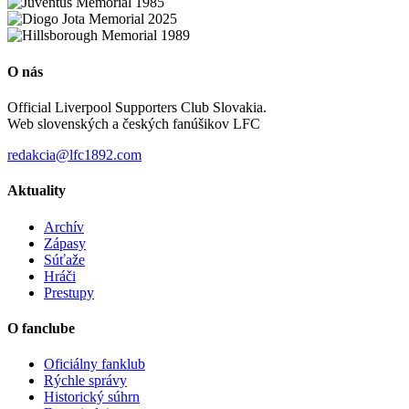
O nás
Official Liverpool Supporters Club Slovakia.
Web slovenských a českých fanúšikov LFC
redakcia@lfc1892.com
Aktuality
Archív
Zápasy
Súťaže
Hráči
Prestupy
O fanclube
Oficiálny fanklub
Rýchle správy
Historický súhrn