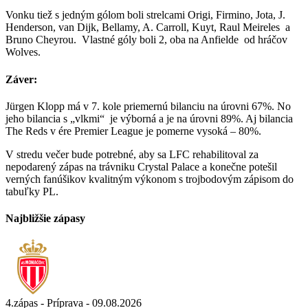
Vonku tiež s jedným gólom boli strelcami Origi, Firmino, Jota, J.
Henderson, van Dijk, Bellamy, A. Carroll, Kuyt, Raul Meireles a
Bruno Cheyrou. Vlastné góly boli 2, oba na Anfielde od hráčov
Wolves.
Záver:
Jürgen Klopp má v 7. kole priemernú bilanciu na úrovni 67%. No
jeho bilancia s „vlkmi“ je výborná a je na úrovni 89%. Aj bilancia
The Reds v ére Premier League je pomerne vysoká – 80%.
V stredu večer bude potrebné, aby sa LFC rehabilitoval za
nepodarený zápas na trávniku Crystal Palace a konečne potešil
verných fanúšikov kvalitným výkonom s trojbodovým zápisom do
tabuľky PL.
Najbližšie zápasy
4.zápas - Príprava - 09.08.2026