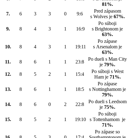
81%.
Pred zápasom
7.
6
3
3
0
9:6
s Wolves je
67%.
Po súboji
9.
8
4
3
1
16:9
s Brightonom je
63%.
Po zápase
10.
8
4
3
1
19:11
s Arsenalom je
63%.
Po dueli s Man City
11.
8
6
1
1
23:8
je
79%.
Po súboji s West
12.
8
5
2
1
15:4
Ham je
71%.
Po zápase
13.
8
6
1
1
18:5
s Nottinghamom je
79%.
Po dueli s Leedsom
14.
8
6
0
2
22:8
je
75%.
Po súboji
15.
8
5
2
1
19:10
s Tottenhamom je
71%.
Po zápase so
16.
8
5
3
0
17:4
Southamptonom je