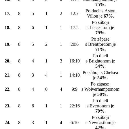
75%.
Po dueli s Aston
17.
8
5
1
2
12:7
Villou je
67%.
Po súboji
18.
8
6
1
1
17:5
s Leicestrom je
79%.
Po zápase
19.
8
5
2
1
20:6
s Brentfordom je
71%.
Po dueli
20.
8
4
1
3
16:10
s Brightonom je
54%.
Po súboji s Chelsea
21.
8
3
4
1
14:10
je
54%.
Po zápase
22.
8
4
0
4
9:9
s Wolverhamptonom
je
50%.
Po dueli
23.
8
6
1
1
22:16
s Evertonom je
79%.
Po súboji
24.
8
3
1
4
6:10
s Newcastlom je
42%.