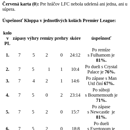
Červená karta (0
)
:
Pre hráčov LFC nebola udelená ani jedna, ani u
súpera.
Úspešnosť Kloppa v jednotlivých kolách Premier League:
kolo
v
zápasy
výhry
remízy
prehry
skóre
úspešnosť
PL
Po remíze
1.
7
5
2
0
24:12
s Fulhamom je
81%.
Po dueli s Crystal
2.
7
5
1
1
10:4
Palace je
76%.
Po zápase s Man
3.
7
4
2
1
14:6
Utd činí
67%.
Po súboji
4.
7
5
0
2
23:14
s Bournemouth je
71%.
Po zápase
5.
7
5
2
0
15:7
s Newcastle je
81%.
Po dueli
6.
7
5
2
0
18:8
s Evertonom je