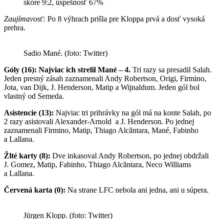
skóre 9:2, úspešnosť 67%
Zaujímavosť:
Po 8 výhrach prišla pre Kloppa prvá a dosť vysoká
prehra.
Sadio Mané. (foto: Twitter)
Góly (16): Najviac ich strelil Mané – 4.
Tri razy sa presadil Salah.
Jeden presný zásah zaznamenali Andy Robertson, Origi, Firmino,
Jota, van Dijk, J. Henderson, Matip a Wijnaldum. Jeden gól bol
vlastný od Semeda.
Asistencie (13):
Najviac tri prihrávky na gól má na konte Salah, po
2 razy asistovali Alexander-Arnold a J. Henderson. Po jednej
zaznamenali Firmino, Matip, Thiago Alcãntara, Mané, Fabinho
a Lallana.
Žlté karty (8):
Dve inkasoval Andy Robertson, po jednej obdržali
J. Gomez, Matip, Fabinho, Thiago Alcãntara, Neco Williams
a Lallana.
Červená karta (0):
Na strane LFC nebola ani jedna, ani u súpera.
Jürgen Klopp. (foto: Twitter)