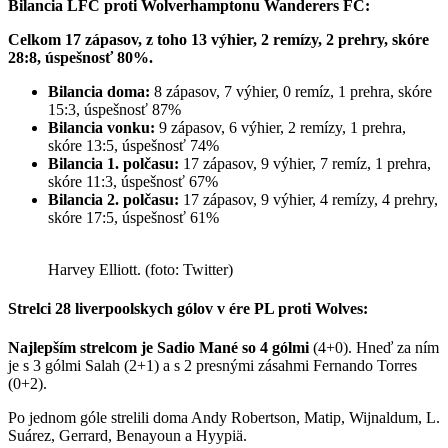
Bilancia LFC proti
Wolverhamptonu Wanderers FC:
Celkom 17 zápasov, z toho 13 výhier, 2 remízy, 2 prehry, skóre
28:8, úspešnosť 80%.
Bilancia doma:
8 zápasov, 7 výhier, 0 remíz, 1 prehra, skóre
15:3, úspešnosť 87%
Bilancia vonku:
9 zápasov, 6 výhier, 2 remízy, 1 prehra,
skóre 13:5, úspešnosť 74%
Bilancia 1. polčasu:
17 zápasov, 9 výhier, 7 remíz, 1 prehra,
skóre 11:3, úspešnosť 67%
Bilancia 2. polčasu:
17 zápasov, 9 výhier, 4 remízy, 4 prehry,
skóre 17:5, úspešnosť 61%
Harvey Elliott. (foto: Twitter)
Strelci 28 liverpoolskych gólov v ére PL proti
Wolves:
Najlepším strelcom je Sadio Mané so 4 gólmi
(4+0). Hneď za ním
je s 3 gólmi Salah (2+1) a s 2 presnými zásahmi Fernando Torres
(0+2).
Po jednom góle strelili doma Andy Robertson, Matip, Wijnaldum, L.
Suárez, Gerrard, Benayoun a Hyypiä.