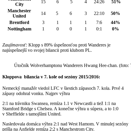
15
6
5
4
24:26
51%
City
Manchester
14
5
6
3
22:10
50%
United
Brentford
3
1
1
1
7:6
44%
Nottingham
1
0
0
1
0:1
0%
Zaujímavosť:
Klopp s 89% úspešnosťou proti Wanderes je
najúspešnejší vo svojej bilancii proti klubom PL.
Útočník Wolverhamptonu Wanderers Hwang Hee-chan. (foto: T
Kloppova bilancia v 7. kole od sezóny 2015/2016:
Nemecký manažér viedol LFC v šiestich zápasoch 7. kola. Prvé 4
zápasy odohral vonku. Najprv výhra
2:1 na trávniku Swansea, remíza 1.1 v Newcastli a tiež 1:1 na
Stamford Bridge s Chelsea. A konečne výhra u súpera, a to 1:0
v Sheffielde s tamojšími United.
Nasledovala domáca výhra 2:1 nad West Hamom. V minulej sezóny
prišla na Anfielde remíza 2:2 s Manchestrom City.