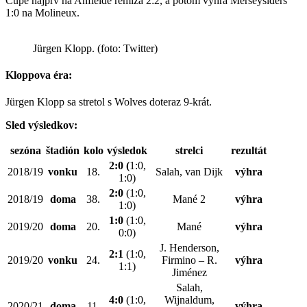
Cupe najprv na Anfielde remíza 2:2, a potom výhra Merseysiders
1:0 na Molineux.
Jürgen Klopp. (foto: Twitter)
Kloppova éra:
Jürgen Klopp sa stretol s Wolves doteraz 9-krát.
Sled výsledkov:
sezóna
štadión
kolo
výsledok
strelci
rezultát
2:0 (
1:0,
2018/19
vonku
18.
Salah, van Dijk
výhra
1:0)
2:0
(1:0,
2018/19
doma
38.
Mané 2
výhra
1:0)
1:0
(1:0,
2019/20
doma
20.
Mané
výhra
0:0)
J. Henderson,
2:1
(1:0,
2019/20
vonku
24.
Firmino – R.
výhra
1:1)
Jiménez
Salah,
4:0
(1:0,
Wijnaldum,
2020/21
doma
11.
výhra