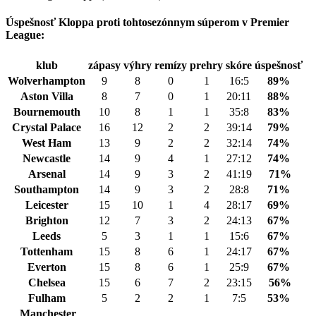
Úspešnosť Kloppa proti tohtosezónnym súperom v Premier
League:
klub
zápasy
výhry
remízy
prehry
skóre
úspešnosť
Wolverhampton
9
8
0
1
16:5
89%
Aston Villa
8
7
0
1
20:11
88%
Bournemouth
10
8
1
1
35:8
83%
Crystal Palace
16
12
2
2
39:14
79%
West Ham
13
9
2
2
32:14
74%
Newcastle
14
9
4
1
27:12
74%
Arsenal
14
9
3
2
41:19
71%
Southampton
14
9
3
2
28:8
71%
Leicester
15
10
1
4
28:17
69%
Brighton
12
7
3
2
24:13
67%
Leeds
5
3
1
1
15:6
67%
Tottenham
15
8
6
1
24:17
67%
Everton
15
8
6
1
25:9
67%
Chelsea
15
6
7
2
23:15
56%
Fulham
5
2
2
1
7:5
53%
Manchester