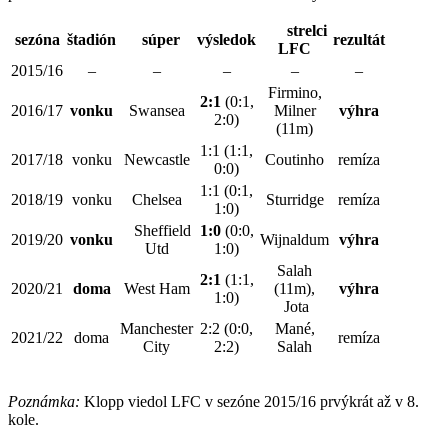
strelci
sezóna
štadión
súper
výsledok
rezultát
LFC
2015/16
–
–
–
–
–
Firmino,
2:1
(0:1,
2016/17
vonku
Swansea
Milner
výhra
2:0)
(11m)
1:1 (1:1,
2017/18
vonku
Newcastle
Coutinho
remíza
0:0)
1:1 (0:1,
2018/19
vonku
Chelsea
Sturridge
remíza
1:0)
Sheffield
1:0
(0:0,
2019/20
vonku
Wijnaldum
výhra
Utd
1:0)
Salah
2:1
(1:1,
2020/21
doma
West Ham
(11m),
výhra
1:0)
Jota
Manchester
2:2 (0:0,
Mané,
2021/22
doma
remíza
City
2:2)
Salah
Poznámka:
Klopp viedol LFC v sezóne 2015/16 prvýkrát až v 8.
kole.