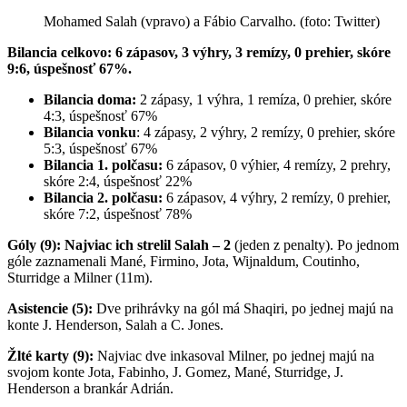
Mohamed Salah (vpravo) a Fábio Carvalho. (foto: Twitter)
Bilancia celkovo: 6 zápasov, 3 výhry, 3 remízy, 0 prehier, skóre
9:6, úspešnosť 67%.
Bilancia doma:
2 zápasy, 1 výhra, 1 remíza, 0 prehier, skóre
4:3, úspešnosť 67%
Bilancia vonku
: 4 zápasy, 2 výhry, 2 remízy, 0 prehier, skóre
5:3, úspešnosť 67%
Bilancia 1. polčasu:
6 zápasov, 0 výhier, 4 remízy, 2 prehry,
skóre 2:4, úspešnosť 22%
Bilancia 2. polčasu:
6 zápasov, 4 výhry, 2 remízy, 0 prehier,
skóre 7:2, úspešnosť 78%
Góly (9): Najviac ich strelil Salah – 2
(jeden z penalty). Po jednom
góle zaznamenali Mané, Firmino, Jota, Wijnaldum, Coutinho,
Sturridge a Milner (11m).
Asistencie (5):
Dve prihrávky na gól má Shaqiri, po jednej majú na
konte J. Henderson, Salah a C. Jones.
Žlté karty (9):
Najviac dve inkasoval Milner, po jednej majú na
svojom konte Jota, Fabinho, J. Gomez, Mané, Sturridge, J.
Henderson a brankár Adrián.