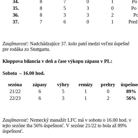
34.
8
7
0
1
Po
35.
8
5
3
0
Po 
36.
8
3
3
2
Po
37.
7
6
0
1
Pred
Zaujímavosť:
Nadchádzajúce 37. kolo patrí medzi veľmi úspešné
pre rodáka zo Stuttgartu.
Kloppova bilancia v deň a čase výkopu zápasu v PL:
Sobota – 16.00 hod.
sezóna
zápasy
výhry
remízy
prehry
úspešno
21/22
6
5
1
0
89%
22/23
6
3
1
2
56%
Zaujímavosť:
Nemecký manažér LFC má v sobotu o 16.00 hod. v
tejto sezóne iba 56% úspešnosť. V sezóne 21/22 to bola až 89%
úspešnosť.