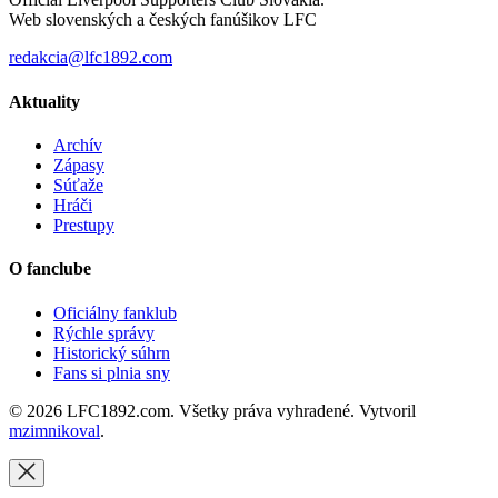
Web slovenských a českých fanúšikov LFC
redakcia@lfc1892.com
Aktuality
Archív
Zápasy
Súťaže
Hráči
Prestupy
O fanclube
Oficiálny fanklub
Rýchle správy
Historický súhrn
Fans si plnia sny
© 2026 LFC1892.com. Všetky práva vyhradené. Vytvoril
mzimnikoval
.