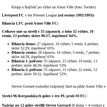
Klopp a Bajčetić po výhre na Aston Ville (foto: Twitter)
Liverpool FC
v ére Priemer League
(
od sezóny 1992/1993):
Bilancia LFC proti Aston Ville FC:
Celkovo sme sa stretli v
55 zápasoch
,
z toho
32 výhier, 10
remíz, 13 prehier, skóre 96:57, úspešnosť 64%.
Bilancia doma:
27 zápasov, 16 výhier, 5 remíz, 6 prehier,
skóre 52:29, úspešnosť 65%
Bilancia vonku:
28 zápasov, 16 výhier, 5 remíz, 7 prehier,
skóre 44:28, úspešnosť 63%
Bilancia 1. polčasu:
55 zápasov, 23 výhier, 19 remíz, 13
prehier, skóre 46:26, úspešnosť 53%
Bilancia 2. polčasu:
55 zápasov, 21 výhier, 22 remíz, 12
prehier, skóre 50:31, úspešnosť 52%
Steven Gerrard rozhodol vzájomný duel na pôde Aston Villy v
Strelci 96 liverpoolskych gólov
v ére PL proti
AVFC:
Najviac po
12 gólov strelili Steven Gerrard
(8 doma + 4 vonku) a