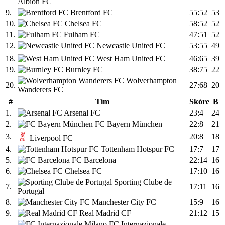
Albion FC
9.
Brentford FC
55:52
53
10.
Chelsea FC
58:52
52
11.
Fulham FC
47:51
52
12.
Newcastle United FC
53:55
49
18.
West Ham United FC
46:65
39
19.
Burnley FC
38:75
22
Wolverhampton
20.
27:68
20
Wanderers FC
#
Tím
Skóre
B
1.
Arsenal FC
23:4
24
2.
FC Bayern München
22:8
21
3.
20:8
18
Liverpool FC
4.
Tottenham Hotspur FC
17:7
17
5.
FC Barcelona
22:14
16
6.
Chelsea FC
17:10
16
Sporting Clube de
7.
17:11
16
Portugal
8.
Manchester City FC
15:9
16
9.
Real Madrid CF
21:12
15
FC Internazionale