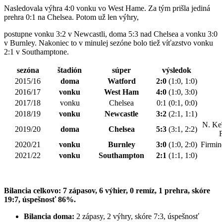
Nasledovala výhra 4:0 vonku vo West Hame. Za tým prišla jediná
prehra 0:1 na Chelsea. Potom už len výhry,
postupne vonku 3:2 v Newcastli, doma 5:3 nad Chelsea a vonku 3:0
v Burnley. Nakoniec to v minulej sezóne bolo tiež víťazstvo vonku
2:1 v Southamptone.
sezóna
štadión
súper
výsledok
2015/16
doma
Watford
2:0
(1:0, 1:0)
2016/17
vonku
West Ham
4:0
(1:0, 3:0)
2017/18
vonku
Chelsea
0:1 (0:1, 0:0)
2018/19
vonku
Newcastle
3:2
(2:1, 1:1)
N. Ke
2019/20
doma
Chelsea
5:3
(3:1, 2:2)
2020/21
vonku
Burnley
3:0
(1:0, 2:0)
Firmin
2021/22
vonku
Southampton
2:1
(1:1, 1:0)
Bilancia celkovo: 7 zápasov, 6 výhier, 0 remíz, 1 prehra, skóre
19:7, úspešnosť 86%.
Bilancia doma:
2 zápasy, 2 výhry, skóre 7:3, úspešnosť