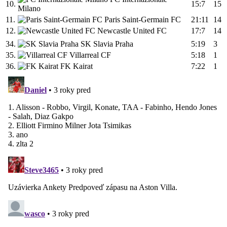
10.
15:7
15
Milano
11.
Paris Saint-Germain FC
21:11
14
12.
Newcastle United FC
17:7
14
34.
SK Slavia Praha
5:19
3
35.
Villarreal CF
5:18
1
36.
FK Kairat
7:22
1