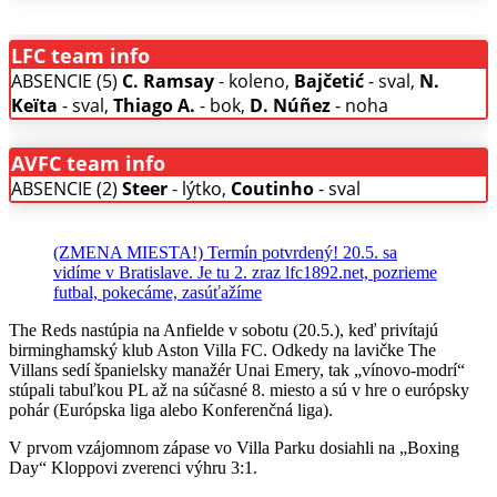
LFC team info
ABSENCIE (5)
C. Ramsay
- koleno,
Bajčetić
- sval,
N.
Keïta
- sval,
Thiago A.
- bok,
D. Núñez
- noha
AVFC team info
ABSENCIE (2)
Steer
- lýtko,
Coutinho
- sval
(ZMENA MIESTA!) Termín potvrdený! 20.5. sa
vidíme v Bratislave. Je tu 2. zraz lfc1892.net, pozrieme
futbal, pokecáme, zasúťažíme
The Reds nastúpia na Anfielde v sobotu (20.5.), keď privítajú
birminghamský klub Aston Villa FC. Odkedy na lavičke The
Villans sedí španielsky manažér Unai Emery, tak „vínovo-modrí“
stúpali tabuľkou PL až na súčasné 8. miesto a sú v hre o európsky
pohár (Európska liga alebo Konferenčná liga).
V prvom vzájomnom zápase vo Villa Parku dosiahli na „Boxing
Day“ Kloppovi zverenci výhru 3:1.