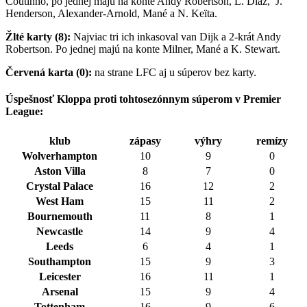
Coutinho, po jednej majú na konte Andy Robertson, L. Díaz, J.
Henderson, Alexander-Arnold, Mané a N. Keïta.
Žlté karty (8):
Najviac tri ich inkasoval van Dijk a 2-krát Andy
Robertson. Po jednej majú na konte Milner, Mané a K. Stewart.
Červená karta (0):
na strane LFC aj u súperov bez karty.
Úspešnosť Kloppa proti tohtosezónnym súperom v Premier
League:
klub
zápasy
výhry
remízy
Wolverhampton
10
9
0
Aston Villa
8
7
0
Crystal Palace
16
12
2
West Ham
15
11
2
Bournemouth
11
8
1
Newcastle
14
9
4
Leeds
6
4
1
Southampton
15
9
3
Leicester
16
11
1
Arsenal
15
9
4
Tottenham
16
9
6