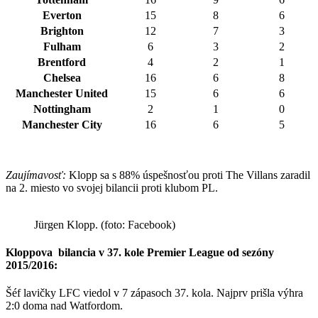
Everton
15
8
6
Brighton
12
7
3
Fulham
6
3
2
Brentford
4
2
1
Chelsea
16
6
8
Manchester United
15
6
6
Nottingham
2
1
0
Manchester City
16
6
5
Zaujímavosť:
Klopp sa s 88% úspešnosťou proti The Villans zaradil
na 2. miesto vo svojej bilancii proti klubom PL.
Jürgen Klopp. (foto: Facebook)
Kloppova bilancia v 37. kole Premier League od sezóny
2015/2016:
Šéf lavičky LFC viedol v 7 zápasoch 37. kola. Najprv prišla výhra
2:0 doma nad Watfordom.