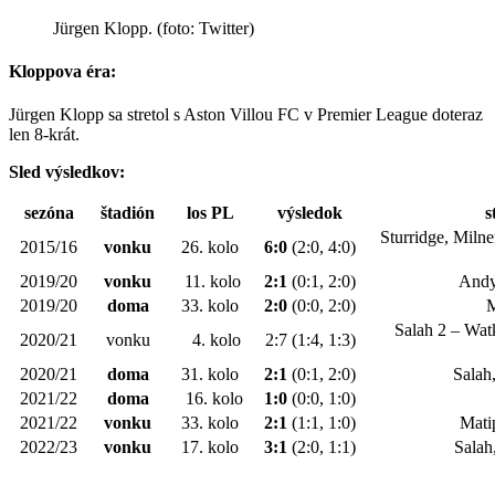
Jürgen Klopp. (foto: Twitter)
Kloppova éra:
Jürgen Klopp sa stretol s Aston Villou FC v Premier League doteraz
len 8-krát.
Sled výsledkov:
sezóna
štadión
los PL
výsledok
s
Sturridge, Milne
2015/16
vonku
26. kolo
6:0
(2:0, 4:0)
2019/20
vonku
11. kolo
2:1
(0:1, 2:0)
Andy
2019/20
doma
33. kolo
2:0
(0:0, 2:0)
M
Salah 2 – Wat
2020/21
vonku
4. kolo
2:7 (1:4, 1:3)
2020/21
doma
31. kolo
2:1
(0:1, 2:0)
Salah
2021/22
doma
16. kolo
1:0
(0:0, 1:0)
2021/22
vonku
33. kolo
2:1
(1:1, 1:0)
Mati
2022/23
vonku
17. kolo
3:1
(2:0, 1:1)
Salah