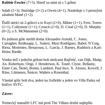
Robbie Fowler
(7+5). Hneď za nimi sú s 5 gólmi
Salah (2+3), Sturridge (3+2) a Owen (4+1). Nasleduje s 3 presnými
zásahmi Mané (1+2).
Ďalší strelci sú 2-góloví a to Kuyt (2+0), Milner (1+1), Fern. Torres
(1+1), Collymore (1+1), Crouch (2+0), D. Cissé (2+0), D. Murphy
(0+2), a S. McManaman (2+0).
Po jednom góle strelili doma Alexander-Arnold, C. Jones,
Carragher, Redknapp, L. Suárez, Maxi Rodríguez, Babel, N´Gog,
Riera, Morientes, Benayoun, L. García, J. Barnes, Ruddock a Karl-
Heinz Riedle.
Vonku tiež s jedným gólom boli strelcami Bajčetić, van Dijk, Matip,
An. Robertson, Origi, J. Henderson, K. Touré, Clyne, Bellamy,
Emre Can, Škrtel, Borini, Lambert, Paul Ince, X. Alonso, Kewell, J.
Riise, Litmanen, Šmicer, Walters a Rosenthal.
Vlastné góly boli dva, jeden na Anfielde a jeden vo Villa Parku od
hráčov AVFC.
Záver:
Nemecký manažér LFC má proti The Villans druhú najlepšiu