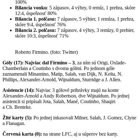
100%
Bilancia vonku
: 5 zápasov, 4 výhry, 0 remíz, 1 prehra, skóre
12:4, úspešnosť 80%
Bilancia 1. polčasu:
7 zápasov, 5 výhier, 1 remíza, 1 prehra,
skóre 9:4, úspešnosť 76%
Bilancia 2. polčasu:
7 zápasov, 4 výhry, 3 remízy, 0 prehier,
skóre 10:3, úspešnosť 71%
Roberto Firmino. (foto: Twitter)
Góly (17):
Najviac dal Firmino – 3
, za ním sú Origi, Oxlade-
Chamberlain a Coutinho s dvoma gólmi. Po jednom góle
zaznamenali Minamino, Matip, Salah, van Dijk, N. Keïta, N.
Phillips, Alexander-Arnold, Wijnaldum, Sturridge a J. Allen.
Asistencie (14):
Najviac 3 gólové prihrávky majú na konte
Alexander-Arnold a Andy Robertson, dve Wijnaldum. Po jednej
asistencii si pripísali Jota, Salah, Mané, Coutinho, Shaqiri
a Ch. Benteke.
Žlté karty (5):
Po jednej inkasovali Milner, Salah, J. Gomez, Clyne
a Flanagan.
Červená karta (0):
na strane LFC, aj u súperov bez karty.