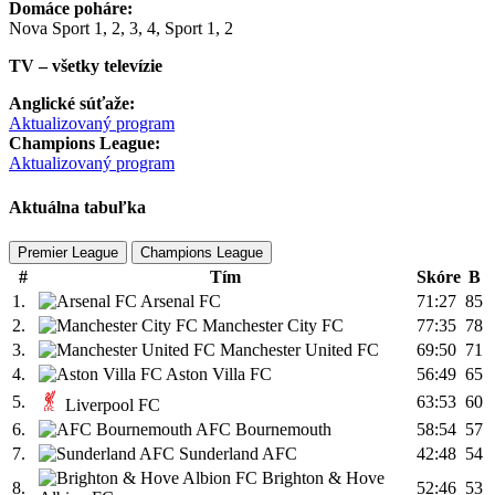
Domáce poháre:
Nova Sport 1, 2, 3, 4, Sport 1, 2
TV – všetky televízie
Anglické súťaže:
Aktualizovaný program
Champions League:
Aktualizovaný program
Aktuálna tabuľka
Premier League
Champions League
#
Tím
Skóre
B
1.
Arsenal FC
71:27
85
2.
Manchester City FC
77:35
78
3.
Manchester United FC
69:50
71
4.
Aston Villa FC
56:49
65
5.
63:53
60
Liverpool FC
6.
AFC Bournemouth
58:54
57
7.
Sunderland AFC
42:48
54
Brighton & Hove
8.
52:46
53