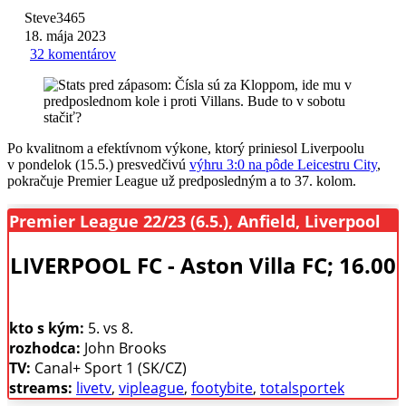
Steve3465
18. mája 2023
32 komentárov
Po kvalitnom a efektívnom výkone, ktorý priniesol Liverpoolu
v pondelok (15.5.) presvedčivú
výhru 3:0 na pôde Leicestru City
,
pokračuje Premier League už predposledným a to 37. kolom.
Premier League 22/23 (6.5.), Anfield, Liverpool
LIVERPOOL FC - Aston Villa FC; 16.00
kto s kým:
5. vs 8.
rozhodca:
John Brooks
TV:
Canal+ Sport 1 (SK/CZ)
streams:
livetv
,
vipleague
,
footybite
,
totalsportek