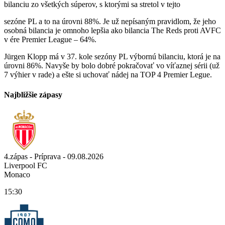
bilanciu zo všetkých súperov, s ktorými sa stretol v tejto
sezóne PL a to na úrovni 88%. Je už nepísaným pravidlom, že jeho
osobná bilancia je omnoho lepšia ako bilancia The Reds proti AVFC
v ére Premier League – 64%.
Jürgen Klopp má v 37. kole sezóny PL výbornú bilanciu, ktorá je na
úrovni 86%. Navyše by bolo dobré pokračovať vo víťaznej sérii (už
7 výhier v rade) a ešte si uchovať nádej na TOP 4 Premier Legue.
Najbližšie zápasy
4.zápas - Príprava - 09.08.2026
Liverpool FC
Monaco
15:30