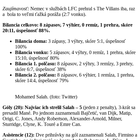
Zaujímavosť:
Nemec v službách LFC prehral s The Villans iba, raz
a bola to veľmi ťažká poráža (2:7 vonku).
Bilancia celkovo:
8 zápasov, 7 výhier, 0 remíz, 1 prehra, skóre
20:11, úspešnosť 88%.
Bilancia doma:
3 zápasy, 3 výhry, skóre 5:1, úspešnosť
100%
Bilancia vonku:
5 zápasov, 4 výhry, 0 remíz, 1 prehra, skóre
15:10, úspešnosť 80%
Bilancia 1. polčasu:
8 zápasov, 2 výhry, 3 remízy, 3 prehry,
skóre 6:7, úspešnosť 38%
Bilancia 2. polčasu:
8 zápasov, 6 výhier, 1 remíza, 1 prehra,
skóre 14:4, úspešnosť 79%
Mohamed Salah. (foto: Twitter)
Góly (20): Najviac ich strelil Salah – 5
(jeden z penalty), 3-krát sa
presadil Mané. Po jednom zaznamenali Bajčetić, van Dijk, Matip,
Origi, C. Jones, Andy Robertson, Alexander-Arnold, Milner,
Sturridge, Clyne, K. Touré a Emre Can.
Asistencie (12):
Dve prihrávky na gól zaznamenali Salah, Firmino a