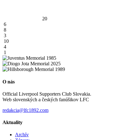
20
6
8
3
10
4
1
O nás
Official Liverpool Supporters Club Slovakia.
Web slovenských a českých fanúšikov LFC
redakcia@lfc1892.com
Aktuality
Archív