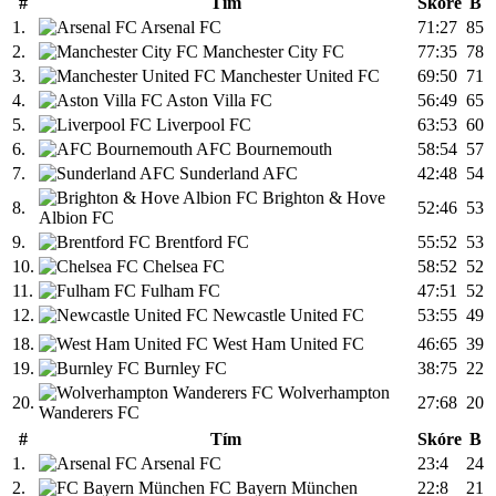
#
Tím
Skóre
B
1.
Arsenal FC
71:27
85
2.
Manchester City FC
77:35
78
3.
Manchester United FC
69:50
71
4.
Aston Villa FC
56:49
65
5.
Liverpool FC
63:53
60
6.
AFC Bournemouth
58:54
57
7.
Sunderland AFC
42:48
54
Brighton & Hove
8.
52:46
53
Albion FC
9.
Brentford FC
55:52
53
10.
Chelsea FC
58:52
52
11.
Fulham FC
47:51
52
12.
Newcastle United FC
53:55
49
18.
West Ham United FC
46:65
39
19.
Burnley FC
38:75
22
Wolverhampton
20.
27:68
20
Wanderers FC
#
Tím
Skóre
B
1.
Arsenal FC
23:4
24
2.
FC Bayern München
22:8
21