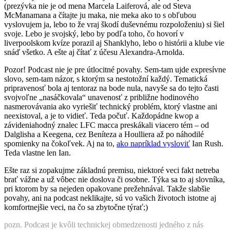
(prezývka nie je od mena Marcela Laiferová, ale od Steva
McManamana a čítajte ju maka, nie meka ako to s obľubou
vyslovujem ja, lebo to že vraj škodí duševnému rozpoloženiu) si šiel
svoje. Lebo je svojský, lebo by podľa toho, čo hovorí v
liverpoolskom kvíze porazil aj Shanklyho, lebo o histórii a klube vie
snáď všetko. A ešte aj čítať z účesu Alexandra-Arnolda.
Pozor! Podcast nie je pre útlocitné povahy. Sem-tam ujde expresívne
slovo, sem-tam názor, s ktorým sa nestotožní každý. Tematická
pripravenosť bola aj tentoraz na bode nula, navyše sa do tejto časti
svojvoľne „nasáčkovala“ unavenosť z približne hodinového
nasmerovávania ako vyriešiť technický problém, ktorý vlastne ani
neexistoval, a je to vidieť. Teda počuť. Každopádne kwop a
závideniahodný znalec LFC macca preskákali viacero tém – od
Dalglisha a Keegena, cez Beníteza a Houlliera až po náhodilé
spomienky na čokoľvek. Aj na to,
ako napríklad vysloviť
Ian Rush.
Teda vlastne len Ian.
Ešte raz si zopakujme základnú premisu, niektoré veci fakt netreba
brať vážne a už vôbec nie doslova či osobne. Týka sa to aj slovníka,
pri ktorom by sa nejeden opakovane prežehnával. Takže slabšie
povahy, ani na podcast neklikajte, sú vo vašich životoch istotne aj
komfortnejšie veci, na čo sa zbytočne týrať;)
pozn. Podcast je kvôli technickej obmedzenosti jedného z nás