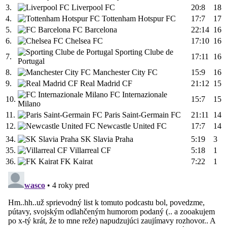
3.
Liverpool FC
20:8
18
4.
Tottenham Hotspur FC
17:7
17
5.
FC Barcelona
22:14
16
6.
Chelsea FC
17:10
16
Sporting Clube de
7.
17:11
16
Portugal
8.
Manchester City FC
15:9
16
9.
Real Madrid CF
21:12
15
FC Internazionale
10.
15:7
15
Milano
11.
Paris Saint-Germain FC
21:11
14
12.
Newcastle United FC
17:7
14
34.
SK Slavia Praha
5:19
3
35.
Villarreal CF
5:18
1
36.
FK Kairat
7:22
1