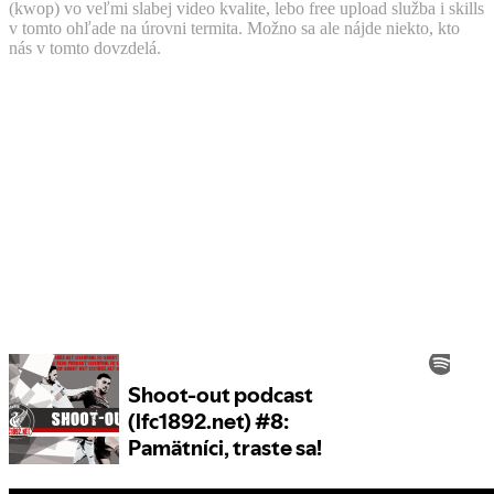
(kwop) vo veľmi slabej video kvalite, lebo free upload služba i skills
v tomto ohľade na úrovni termita. Možno sa ale nájde niekto, kto
nás v tomto dovzdelá.