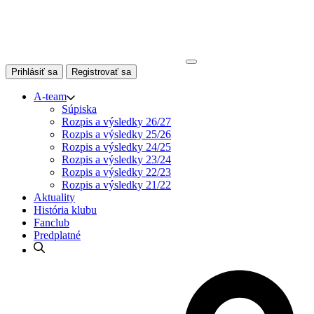
Skip
to
content
Prihlásiť sa
Registrovať sa
A-team
Súpiska
Rozpis a výsledky 26/27
Rozpis a výsledky 25/26
Rozpis a výsledky 24/25
Rozpis a výsledky 23/24
Rozpis a výsledky 22/23
Rozpis a výsledky 21/22
Aktuality
História klubu
Fanclub
Predplatné