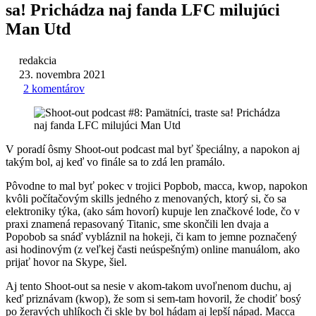
sa! Prichádza naj fanda LFC milujúci
Man Utd
redakcia
23. novembra 2021
2 komentárov
V poradí ôsmy Shoot-out podcast mal byť špeciálny, a napokon aj
takým bol, aj keď vo finále sa to zdá len pramálo.
Pôvodne to mal byť pokec v trojici Popbob, macca, kwop, napokon
kvôli počítačovým skills jedného z menovaných, ktorý si, čo sa
elektroniky týka, (ako sám hovorí) kupuje len značkové lode, čo v
praxi znamená repasovaný Titanic, sme skončili len dvaja a
Popobob sa snáď vybláznil na hokeji, či kam to jemne poznačený
asi hodinovým (z veľkej časti neúspešným) online manuálom, ako
prijať hovor na Skype, šiel.
Aj tento Shoot-out sa nesie v akom-takom uvoľnenom duchu, aj
keď priznávam (kwop), že som si sem-tam hovoril, že chodiť bosý
po žeravých uhlíkoch či skle by bol hádam aj lepší nápad. Macca