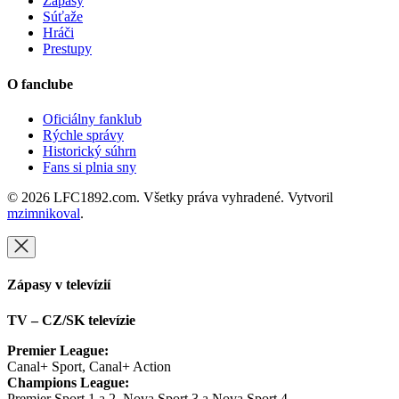
Zápasy
Súťaže
Hráči
Prestupy
O fanclube
Oficiálny fanklub
Rýchle správy
Historický súhrn
Fans si plnia sny
© 2026 LFC1892.com. Všetky práva vyhradené. Vytvoril
mzimnikoval
.
Zápasy v televízií
TV – CZ/SK televízie
Premier League:
Canal+ Sport, Canal+ Action
Champions League:
Premier Sport 1 a 2, Nova Sport 3 a Nova Sport 4