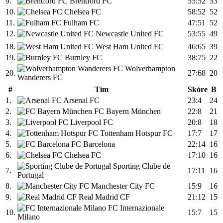
9.
Brentford FC
55:52
53
10.
Chelsea FC
58:52
52
11.
Fulham FC
47:51
52
12.
Newcastle United FC
53:55
49
18.
West Ham United FC
46:65
39
19.
Burnley FC
38:75
22
Wolverhampton
20.
27:68
20
Wanderers FC
#
Tím
Skóre
B
1.
Arsenal FC
23:4
24
2.
FC Bayern München
22:8
21
3.
Liverpool FC
20:8
18
4.
Tottenham Hotspur FC
17:7
17
5.
FC Barcelona
22:14
16
6.
Chelsea FC
17:10
16
Sporting Clube de
7.
17:11
16
Portugal
8.
Manchester City FC
15:9
16
9.
Real Madrid CF
21:12
15
FC Internazionale
10.
15:7
15
Milano