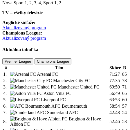
Nova Sport 1, 2, 3, 4, Sport 1, 2
TV – všetky televízie
Anglické súťaže:
Aktualizovaný program
Champions League:
Aktualizovaný program
Aktuálna tabuľka
Premier League
Champions League
#
Tím
Skóre
B
1.
Arsenal FC
71:27
85
2.
Manchester City FC
77:35
78
3.
Manchester United FC
69:50
71
4.
Aston Villa FC
56:49
65
5.
Liverpool FC
63:53
60
6.
AFC Bournemouth
58:54
57
7.
Sunderland AFC
42:48
54
Brighton & Hove
8.
52:46
53
Albion FC