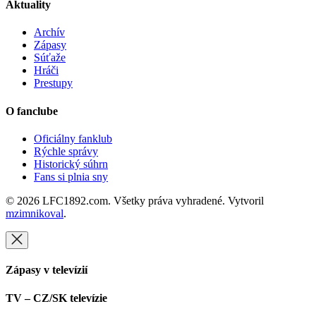
Aktuality
Archív
Zápasy
Súťaže
Hráči
Prestupy
O fanclube
Oficiálny fanklub
Rýchle správy
Historický súhrn
Fans si plnia sny
© 2026 LFC1892.com. Všetky práva vyhradené. Vytvoril
mzimnikoval
.
Zápasy v televízií
TV – CZ/SK televízie