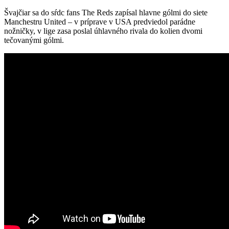
Švajčiar sa do sŕdc fans The Reds zapísal hlavne gólmi do siete
Manchestru United – v príprave v USA predviedol parádne
nožničky, v lige zasa poslal úhlavného rivala do kolien dvomi
tečovanými gólmi.