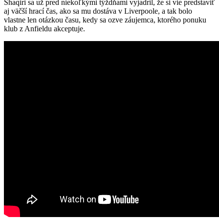
Shaqiri sa už pred niekoľkými týždňami vyjadril, že si vie predstaviť
aj väčší hrací čas, ako sa mu dostáva v Liverpoole, a tak bolo
vlastne len otázkou času, kedy sa ozve záujemca, ktorého ponuku
klub z Anfieldu akceptuje.