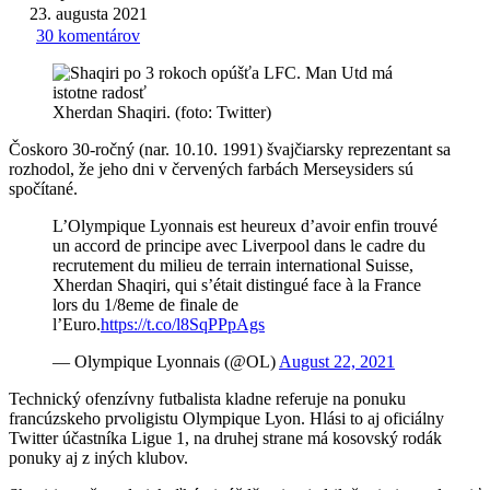
23. augusta 2021
30 komentárov
Xherdan Shaqiri. (foto: Twitter)
Čoskoro 30-ročný (nar. 10.10. 1991) švajčiarsky reprezentant sa
rozhodol, že jeho dni v červených farbách Merseysiders sú
spočítané.
L’Olympique Lyonnais est heureux d’avoir enfin trouvé
un accord de principe avec Liverpool dans le cadre du
recrutement du milieu de terrain international Suisse,
Xherdan Shaqiri, qui s’était distingué face à la France
lors du 1/8eme de finale de
l’Euro.
https://t.co/l8SqPPpAgs
— Olympique Lyonnais (@OL)
August 22, 2021
Technický ofenzívny futbalista kladne referuje na ponuku
francúzskeho prvoligistu Olympique Lyon. Hlási to aj oficiálny
Twitter účastníka Ligue 1, na druhej strane má kosovský rodák
ponuky aj z iných klubov.