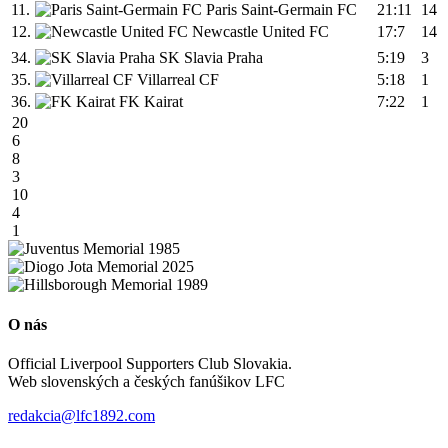
11.
Paris Saint-Germain FC
21:11
14
12.
Newcastle United FC
17:7
14
34.
SK Slavia Praha
5:19
3
35.
Villarreal CF
5:18
1
36.
FK Kairat
7:22
1
20
6
8
3
10
4
1
O nás
Official Liverpool Supporters Club Slovakia.
Web slovenských a českých fanúšikov LFC
redakcia@lfc1892.com