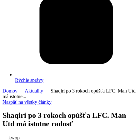
Rýchle správy
Domov
Aktuality
Shaqiri po 3 rokoch opúšťa LFC. Man Utd
má istotne...
Naspäť na všetky články
Shaqiri po 3 rokoch opúšťa LFC. Man
Utd má istotne radosť
kwop