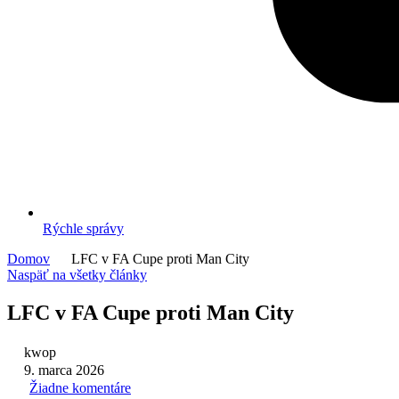
Rýchle správy
Domov
LFC v FA Cupe proti Man City
Naspäť na všetky články
LFC v FA Cupe proti Man City
kwop
9. marca 2026
Žiadne komentáre