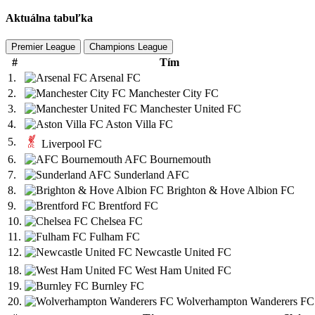
Aktuálna tabuľka
Premier League
Champions League
#
Tím
1.
Arsenal FC
2.
Manchester City FC
3.
Manchester United FC
4.
Aston Villa FC
5.
Liverpool FC
6.
AFC Bournemouth
7.
Sunderland AFC
8.
Brighton & Hove Albion FC
9.
Brentford FC
10.
Chelsea FC
11.
Fulham FC
12.
Newcastle United FC
18.
West Ham United FC
19.
Burnley FC
20.
Wolverhampton Wanderers FC