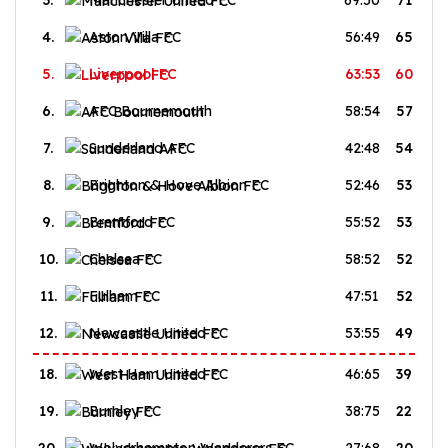
3.
Manchester United FC
69:50
71
4.
Aston Villa FC
56:49
65
5.
Liverpool FC
63:53
60
6.
AFC Bournemouth
58:54
57
7.
Sunderland AFC
42:48
54
8.
Brighton & Hove Albion FC
52:46
53
9.
Brentford FC
55:52
53
10.
Chelsea FC
58:52
52
11.
Fulham FC
47:51
52
12.
Newcastle United FC
53:55
49
18.
West Ham United FC
46:65
39
19.
Burnley FC
38:75
22