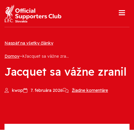
Skip
to
content
Naspäť na všetky články
Domov
Jacquet sa vážne zranil
Jacquet sa vážne zranil
kwop
7. februára 2026
Žiadne komentáre