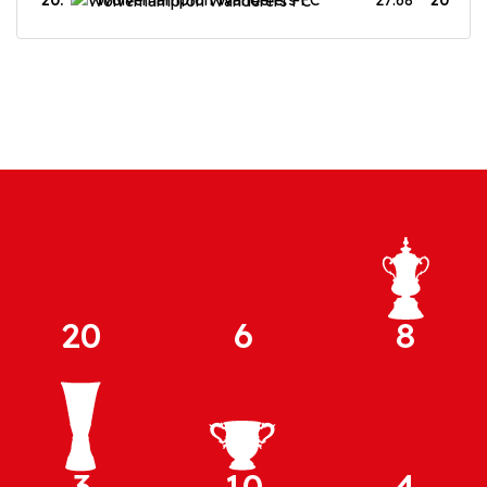
20.
Wolverhampton Wanderers FC
27:68
20
20
6
8
3
10
4