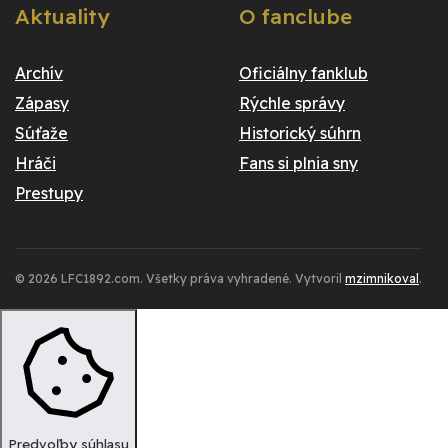
Aktuality
O fanclube
Archív
Oficiálny fanklub
Zápasy
Rýchle správy
Súťaže
Historický súhrn
Hráči
Fans si plnia sny
Prestupy
© 2026 LFC1892.com. Všetky práva vyhradené. Vytvoril
mzimnikoval
.
Predvoľby súhlasu