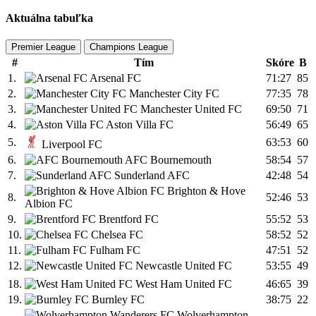
Aktuálna tabuľka
Premier League
Champions League
#
Tím
Skóre
B
1.
Arsenal FC
71:27
85
2.
Manchester City FC
77:35
78
3.
Manchester United FC
69:50
71
4.
Aston Villa FC
56:49
65
5.
63:53
60
Liverpool FC
6.
AFC Bournemouth
58:54
57
7.
Sunderland AFC
42:48
54
Brighton & Hove
8.
52:46
53
Albion FC
9.
Brentford FC
55:52
53
10.
Chelsea FC
58:52
52
11.
Fulham FC
47:51
52
12.
Newcastle United FC
53:55
49
18.
West Ham United FC
46:65
39
19.
Burnley FC
38:75
22
Wolverhampton