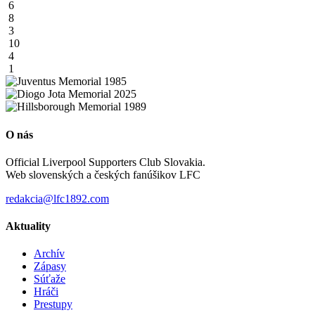
6
8
3
10
4
1
O nás
Official Liverpool Supporters Club Slovakia.
Web slovenských a českých fanúšikov LFC
redakcia@lfc1892.com
Aktuality
Archív
Zápasy
Súťaže
Hráči
Prestupy