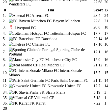
20.
27:68
20
Wanderers FC
#
Tím
Skóre
B
1.
Arsenal FC
23:4
24
2.
FC Bayern München
22:8
21
3.
20:8
18
Liverpool FC
4.
Tottenham Hotspur FC
17:7
17
5.
FC Barcelona
22:14
16
6.
Chelsea FC
17:10
16
Sporting Clube de
7.
17:11
16
Portugal
8.
Manchester City FC
15:9
16
9.
Real Madrid CF
21:12
15
FC Internazionale
10.
15:7
15
Milano
11.
Paris Saint-Germain FC
21:11
14
12.
Newcastle United FC
17:7
14
34.
SK Slavia Praha
5:19
3
35.
Villarreal CF
5:18
1
36.
FK Kairat
7:22
1
20