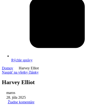
Rýchle správy
Domov
Harvey Elliot
Naspäť na všetky články
Harvey Elliot
maros
28. júla 2025
Žiadne komentáre