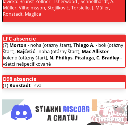
lavička: Brunst-Zöllner - Isherwood , Schnellhardt, A.
Müller, Vilhelmsson, Stojilković, Torsiello, J. Müller,
Ronstadt, Maglica
LFC absencie
(7)
Morton
- noha (otázny štart),
Thiago A.
- bok (otázny
štart),
Bajčetić
- noha (otázny štart),
Mac Allister
-
koleno (otázny štart),
N. Phillips
,
Pitaluga
,
C. Bradley
-
všetci nešpecifikované
D98 absencie
(1)
Ronstadt
- sval