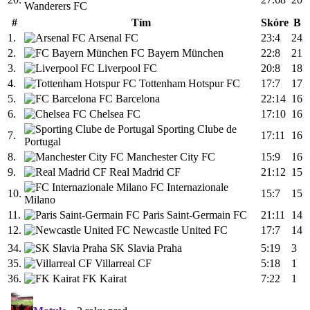
Wanderers FC
#
Tím
Skóre
B
1.
Arsenal FC
23:4
24
2.
FC Bayern München
22:8
21
3.
Liverpool FC
20:8
18
4.
Tottenham Hotspur FC
17:7
17
5.
FC Barcelona
22:14
16
6.
Chelsea FC
17:10
16
Sporting Clube de
7.
17:11
16
Portugal
8.
Manchester City FC
15:9
16
9.
Real Madrid CF
21:12
15
FC Internazionale
10.
15:7
15
Milano
11.
Paris Saint-Germain FC
21:11
14
12.
Newcastle United FC
17:7
14
34.
SK Slavia Praha
5:19
3
35.
Villarreal CF
5:18
1
36.
FK Kairat
7:22
1