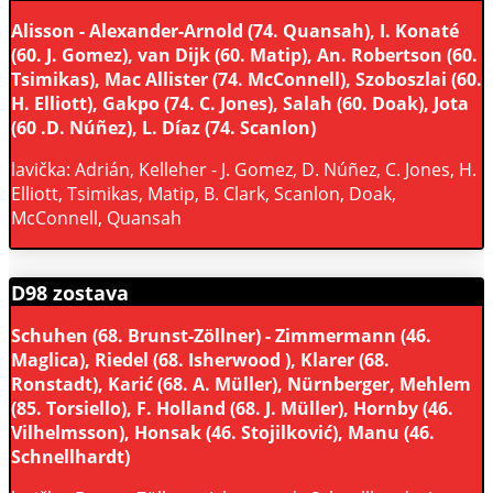
Alisson - Alexander-Arnold (74. Quansah), I. Konaté
(60. J. Gomez), van Dijk (60. Matip), An. Robertson (60.
Tsimikas), Mac Allister (74. McConnell), Szoboszlai (60.
H. Elliott), Gakpo (74. C. Jones), Salah (60. Doak), Jota
(60 .D. Núñez), L. Díaz (74. Scanlon)
lavička: Adrián, Kelleher - J. Gomez, D. Núñez, C. Jones, H.
Elliott, Tsimikas, Matip, B. Clark, Scanlon, Doak,
McConnell, Quansah
D98 zostava
Schuhen (68. Brunst-Zöllner) - Zimmermann (46.
Maglica), Riedel (68. Isherwood ), Klarer (68.
Ronstadt), Karić (68. A. Müller), Nürnberger, Mehlem
(85. Torsiello), F. Holland (68. J. Müller), Hornby (46.
Vilhelmsson), Honsak (46. Stojilković), Manu (46.
Schnellhardt)