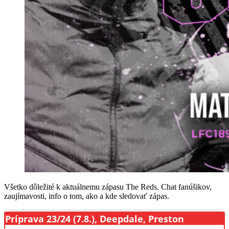
Všetko dôležité k aktuálnemu zápasu The Reds. Chat fanúšikov,
zaujímavosti, info o tom, ako a kde sledovať zápas.
Príprava 23/24 (7.8.), Deepdale, Preston