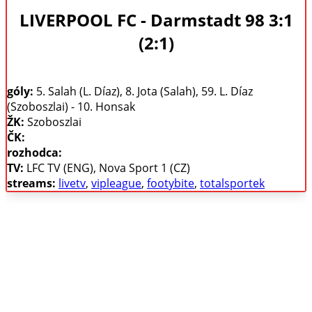
LIVERPOOL FC - Darmstadt 98 3:1
(2:1)
góly:
5. Salah (L. Díaz), 8. Jota (Salah), 59. L. Díaz
(Szoboszlai) - 10. Honsak
ŽK:
Szoboszlai
ČK:
rozhodca:
TV:
LFC TV (ENG), Nova Sport 1 (CZ)
streams:
livetv
,
vipleague
,
footybite
,
totalsportek