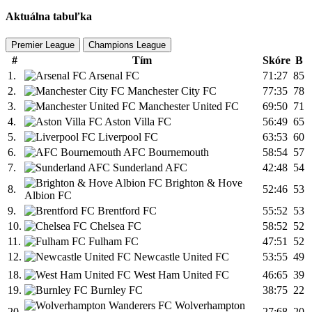
Aktuálna tabuľka
Premier League
Champions League
#
Tím
Skóre
B
1.
Arsenal FC
71:27
85
2.
Manchester City FC
77:35
78
3.
Manchester United FC
69:50
71
4.
Aston Villa FC
56:49
65
5.
Liverpool FC
63:53
60
6.
AFC Bournemouth
58:54
57
7.
Sunderland AFC
42:48
54
Brighton & Hove
8.
52:46
53
Albion FC
9.
Brentford FC
55:52
53
10.
Chelsea FC
58:52
52
11.
Fulham FC
47:51
52
12.
Newcastle United FC
53:55
49
18.
West Ham United FC
46:65
39
19.
Burnley FC
38:75
22
Wolverhampton
20.
27:68
20