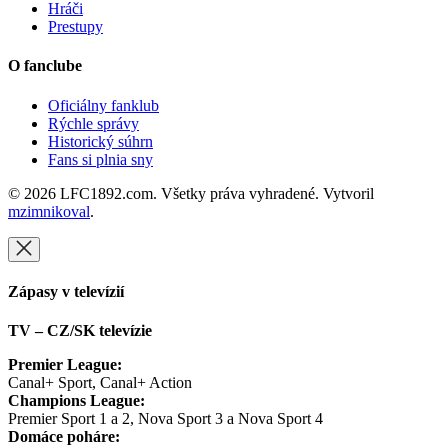
Hráči
Prestupy
O fanclube
Oficiálny fanklub
Rýchle správy
Historický súhrn
Fans si plnia sny
© 2026 LFC1892.com. Všetky práva vyhradené. Vytvoril
mzimnikoval
.
Zápasy v televízií
TV – CZ/SK televízie
Premier League:
Canal+ Sport, Canal+ Action
Champions League:
Premier Sport 1 a 2, Nova Sport 3 a Nova Sport 4
Domáce poháre: