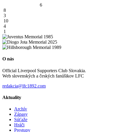
6
8
3
10
4
1
O nás
Official Liverpool Supporters Club Slovakia.
Web slovenských a českých fanúšikov LFC
redakcia@lfc1892.com
Aktuality
Archív
Zápasy
Súťaže
Hráči
Prestupy