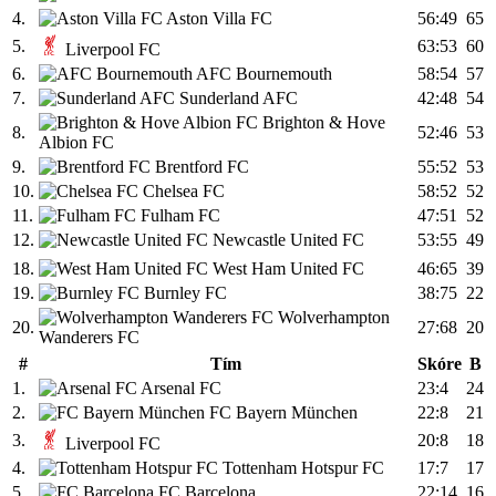
4.
Aston Villa FC
56:49
65
5.
63:53
60
Liverpool FC
6.
AFC Bournemouth
58:54
57
7.
Sunderland AFC
42:48
54
Brighton & Hove
8.
52:46
53
Albion FC
9.
Brentford FC
55:52
53
10.
Chelsea FC
58:52
52
11.
Fulham FC
47:51
52
12.
Newcastle United FC
53:55
49
18.
West Ham United FC
46:65
39
19.
Burnley FC
38:75
22
Wolverhampton
20.
27:68
20
Wanderers FC
#
Tím
Skóre
B
1.
Arsenal FC
23:4
24
2.
FC Bayern München
22:8
21
3.
20:8
18
Liverpool FC
4.
Tottenham Hotspur FC
17:7
17
5.
FC Barcelona
22:14
16