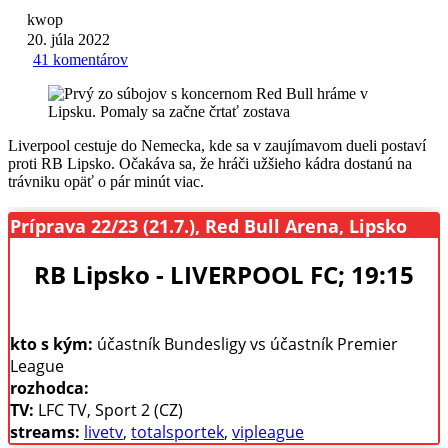
kwop
20. júla 2022
41 komentárov
Liverpool cestuje do Nemecka, kde sa v zaujímavom dueli postaví
proti RB Lipsko. Očakáva sa, že hráči užšieho kádra dostanú na
trávniku opäť o pár minút viac.
Príprava 22/23 (21.7.), Red Bull Arena, Lipsko
RB Lipsko - LIVERPOOL FC; 19:15
kto s kým:
účastník Bundesligy vs účastník Premier
League
rozhodca:
TV:
LFC TV, Sport 2 (CZ)
streams:
livetv
,
totalsportek
,
vipleague