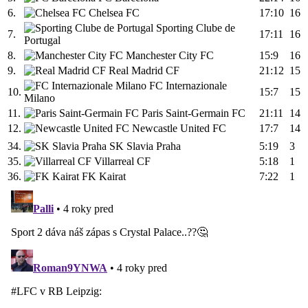
6.
Chelsea FC
17:10
16
Sporting Clube de
7.
17:11
16
Portugal
8.
Manchester City FC
15:9
16
9.
Real Madrid CF
21:12
15
FC Internazionale
10.
15:7
15
Milano
11.
Paris Saint-Germain FC
21:11
14
12.
Newcastle United FC
17:7
14
34.
SK Slavia Praha
5:19
3
35.
Villarreal CF
5:18
1
36.
FK Kairat
7:22
1