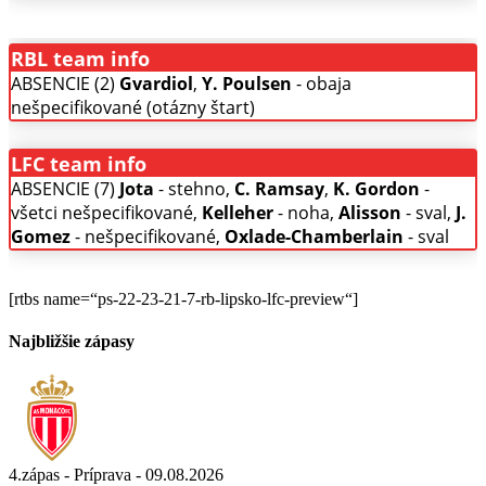
RBL team info
ABSENCIE (2)
Gvardiol
,
Y. Poulsen
- obaja
nešpecifikované (otázny štart)
LFC team info
ABSENCIE (7)
Jota
- stehno,
C. Ramsay
,
K. Gordon
-
všetci nešpecifikované,
Kelleher
- noha,
Alisson
- sval,
J.
Gomez
- nešpecifikované,
Oxlade-Chamberlain
- sval
[rtbs name=“ps-22-23-21-7-rb-lipsko-lfc-preview“]
Najbližšie zápasy
4.zápas - Príprava - 09.08.2026