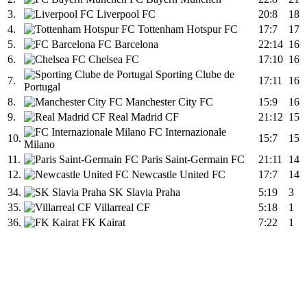
3.
Liverpool FC
20:8
18
4.
Tottenham Hotspur FC
17:7
17
5.
FC Barcelona
22:14
16
6.
Chelsea FC
17:10
16
Sporting Clube de
7.
17:11
16
Portugal
8.
Manchester City FC
15:9
16
9.
Real Madrid CF
21:12
15
FC Internazionale
10.
15:7
15
Milano
11.
Paris Saint-Germain FC
21:11
14
12.
Newcastle United FC
17:7
14
34.
SK Slavia Praha
5:19
3
35.
Villarreal CF
5:18
1
36.
FK Kairat
7:22
1