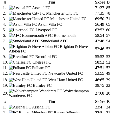
#
Tím
Skóre
B
1.
Arsenal FC
71:27
85
2.
Manchester City FC
77:35
78
3.
Manchester United FC
69:50
71
4.
Aston Villa FC
56:49
65
5.
Liverpool FC
63:53
60
6.
AFC Bournemouth
58:54
57
7.
Sunderland AFC
42:48
54
Brighton & Hove
8.
52:46
53
Albion FC
9.
Brentford FC
55:52
53
10.
Chelsea FC
58:52
52
11.
Fulham FC
47:51
52
12.
Newcastle United FC
53:55
49
18.
West Ham United FC
46:65
39
19.
Burnley FC
38:75
22
Wolverhampton
20.
27:68
20
Wanderers FC
#
Tím
Skóre
B
1.
Arsenal FC
23:4
24
2.
FC Bayern München
22:8
21