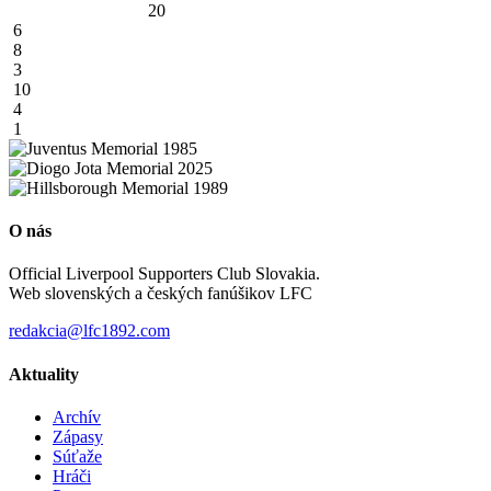
20
6
8
3
10
4
1
O nás
Official Liverpool Supporters Club Slovakia.
Web slovenských a českých fanúšikov LFC
redakcia@lfc1892.com
Aktuality
Archív
Zápasy
Súťaže
Hráči