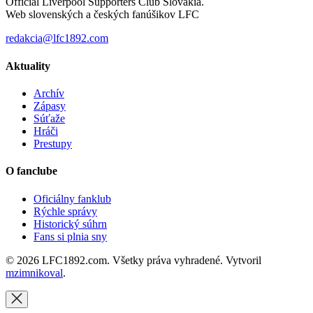
Official Liverpool Supporters Club Slovakia.
Web slovenských a českých fanúšikov LFC
redakcia@lfc1892.com
Aktuality
Archív
Zápasy
Súťaže
Hráči
Prestupy
O fanclube
Oficiálny fanklub
Rýchle správy
Historický súhrn
Fans si plnia sny
© 2026 LFC1892.com. Všetky práva vyhradené. Vytvoril
mzimnikoval
.