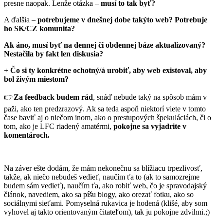
presne naopak. Lenže otázka –
musí to tak byť?
A ďalšia –
potrebujeme v dnešnej dobe takýto web? Potrebuje
ho SK/CZ komunita?
Ak áno, musí byť na dennej či obdennej báze aktualizovaný?
Nestačila by fakt len diskusia?
+ Čo si ty konkrétne ochotný/á urobiť, aby web existoval, aby
bol živým miestom?
👉
Za feedback budem rád
, snáď nebude taký na spôsob mám v
paži, ako ten predzrazový. Ak sa teda aspoň niektorí viete v tomto
čase baviť aj o niečom inom, ako o prestupových špekuláciách, či o
tom, ako je LFC riadený amatérmi,
pokojne sa vyjadrite v
komentároch.
Na záver ešte dodám, že mám nekonečnu sa blížiacu trpezlivosť,
takže, ak niečo nebudeš vedieť, naučím ťa to (ak to samozrejme
budem sám vedieť), naučím ťa, ako robiť web, čo je spravodajský
článok, navediem, ako sa píšu blogy, ako orezať fotku, ako so
sociálnymi sieťami. Pomyselná rukavica je hodená (klišé, aby som
vyhovel aj takto orientovaným čitateľom), tak ju pokojne zdvihni.;)