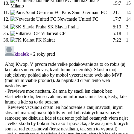
FC Internazionale
10.
15:7
15
Milano
11.
Paris Saint-Germain FC
21:11
14
12.
Newcastle United FC
17:7
14
34.
SK Slavia Praha
5:19
3
35.
Villarreal CF
5:18
1
36.
FK Kairat
7:22
1