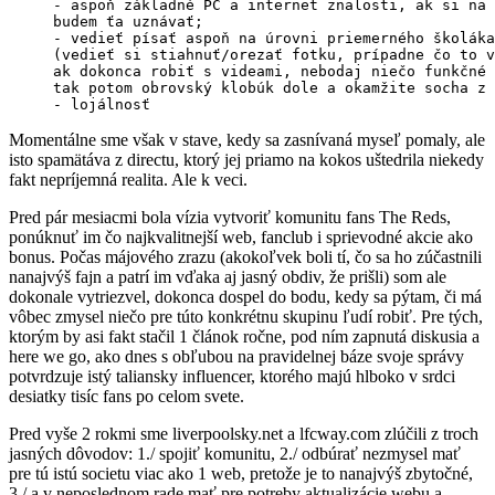
- aspoň základné PC a internet znalosti, ak si na 
budem ťa uznávať;

- vedieť písať aspoň na úrovni priemerného školáka
(vedieť si stiahnuť/orezať fotku, prípadne čo to v
ak dokonca robiť s videami, nebodaj niečo funkčné 
tak potom obrovský klobúk dole a okamžite socha z 
- lojálnosť
Momentálne sme však v stave, kedy sa zasnívaná myseľ pomaly, ale
isto spamätáva z directu, ktorý jej priamo na kokos uštedrila niekedy
fakt nepríjemná realita. Ale k veci.
Pred pár mesiacmi bola vízia vytvoriť komunitu fans The Reds,
ponúknuť im čo najkvalitnejší web, fanclub i sprievodné akcie ako
bonus. Počas májového zrazu (akokoľvek boli tí, čo sa ho zúčastnili
nanajvýš fajn a patrí im vďaka aj jasný obdiv, že prišli) som ale
dokonale vytriezvel, dokonca dospel do bodu, kedy sa pýtam, či má
vôbec zmysel niečo pre túto konkrétnu skupinu ľudí robiť. Pre tých,
ktorým by asi fakt stačil 1 článok ročne, pod ním zapnutá diskusia a
here we go, ako dnes s obľubou na pravidelnej báze svoje správy
potvrdzuje istý taliansky influencer, ktorého majú hlboko v srdci
desiatky tisíc fans po celom svete.
Pred vyše 2 rokmi sme liverpoolsky.net a lfcway.com zlúčili z troch
jasných dôvodov: 1./ spojiť komunitu, 2./ odbúrať nezmysel mať
pre tú istú societu viac ako 1 web, pretože je to nanajvýš zbytočné,
3./ a v neposlednom rade mať pre potreby aktualizácie webu a