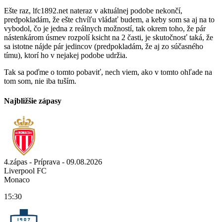
Ešte raz, lfc1892.net nateraz v aktuálnej podobe nekončí,
predpokladám, že ešte chvíľu vládať budem, a keby som sa aj na to
vybodol, čo je jedna z reálnych možností, tak okrem toho, že pár
nástenkárom úsmev rozpolí ksicht na 2 časti, je skutočnosť taká, že
sa istotne nájde pár jedincov (predpokladám, že aj zo súčasného
tímu), ktorí ho v nejakej podobe udržia.
Tak sa poďme o tomto pobaviť, nech viem, ako v tomto ohľade na
tom som, nie iba tuším.
Najbližšie zápasy
4.zápas - Príprava - 09.08.2026
Liverpool FC
Monaco
15:30