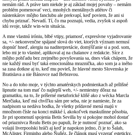
nemám rád. A práve tam niekde je aj základ mojej povahy – nemám
problém pomenovať veci, mnohých mentálnych atlétov či
nástenkárov môjho fanclubu ale prekvapí, keď poviem, že ani si
chybu priznať. Nevadí. Tí, čo ma poznajú, vedia, zvyšok si aspoň
idú svoje, takže win-win situácia.
A mne vlastnú iróniu, blbé vtipy, priamosť, expresívne vyjadrovanie
sa, +/- nekonvenčne spájané slová do viet, ktorých význam nemusí
dopnúť hneď, alergiu na naditerpretácie, domýšľanie si a pod. som,
lebo mi je to vlastné, aplikoval aj na chalanov z redakcie. Síce z
môjho pohľadu bez zrejmého povyšovania sa, dnes však chápem, že
nie každý musí byť taká emocionálna mraznička, ako som ja a iného
sa zasa dotkne aj to, keď mu povieš, že hlavné mesto Slovenska je
Bratislava a nie Bánovce nad Bebravou.
No a do toho moje, v týchto amatérskych podmienkach až prílišné
lipnutie na tom mať čo najlepší web, +/- nemiestny dôraz na
gramatiku, na to, že príšerné metaforické klišé ako z wécka Marcla
Merčiaka, keď má chvíľku sám pre seba, nie je namieste, že za
nadpisom sa nedáva bodka, že všetky prídavné mená majú v
množnom čísle na konci mäkké í, akokoľvek maskulínne pôsobia,
že pri spomenutí spojenia Betis Sevilla by si pokojne mohol dostať
od priaznivca Realu Betis po papuli, že je nutnosť poznať, ako sa
volajú liverpoolski hráči aj keď je napokon jedno, či je to Šalah,
McAlister, Firminho alebo Ňuňéz, že článok musí vyzerať esteticky,