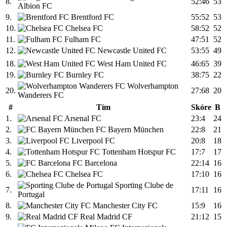
8.
52:46
53
Albion FC
9.
Brentford FC
55:52
53
10.
Chelsea FC
58:52
52
11.
Fulham FC
47:51
52
12.
Newcastle United FC
53:55
49
18.
West Ham United FC
46:65
39
19.
Burnley FC
38:75
22
Wolverhampton
20.
27:68
20
Wanderers FC
#
Tím
Skóre
B
1.
Arsenal FC
23:4
24
2.
FC Bayern München
22:8
21
3.
Liverpool FC
20:8
18
4.
Tottenham Hotspur FC
17:7
17
5.
FC Barcelona
22:14
16
6.
Chelsea FC
17:10
16
Sporting Clube de
7.
17:11
16
Portugal
8.
Manchester City FC
15:9
16
9.
Real Madrid CF
21:12
15