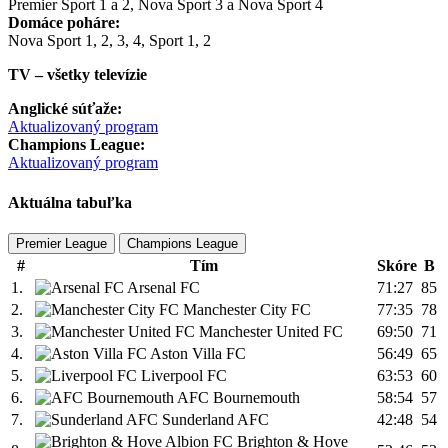
Premier Sport 1 a 2, Nova Sport 3 a Nova Sport 4
Domáce poháre:
Nova Sport 1, 2, 3, 4, Sport 1, 2
TV – všetky televízie
Anglické súťaže:
Aktualizovaný program
Champions League:
Aktualizovaný program
Aktuálna tabuľka
Premier League
Champions League
#
Tím
Skóre
B
1.
Arsenal FC
71:27
85
2.
Manchester City FC
77:35
78
3.
Manchester United FC
69:50
71
4.
Aston Villa FC
56:49
65
5.
Liverpool FC
63:53
60
6.
AFC Bournemouth
58:54
57
7.
Sunderland AFC
42:48
54
Brighton & Hove