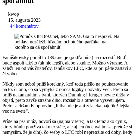
spoľahnúť
kwop
15. augusta 2023
44 komentárov
Fanúšikovský portál lfc1892.net je (podľa mňa) na rozcestí. Buď
bude aspoň takýto (ak nie lepší), alebo spadne. Možno výrazne. A
záleží len od vás čitateľov, fanúšikov LFC, kde sa pri páde zastaví a
či vôbec.
Nikdy som nebol príliš korektný, keď teda prišlo na poukazovanie
na to, či ono, čo sa vymyká z rámca logiky i povahy veci. Preto sa
príliš nekamarátim s tými, ktorých Dunning i Kruger pevne držia v
objatí, preto zavše strašne dlho, rozsiahlo a otravne vysvetľujem.
Preto sa držím Kloppovho „futbal nie je ani zďaleka najdôležitejšia
vec na svete“.
Príde na psa mráz, hovorí sa (najmä v lete;), a tak teraz ako cynik,
ktorý iróniu používa takmer stále, ale aj ten (nechválim sa, pretože si
nemyslím, že je čím), čo weby o LFC robí nepretržite od doby, kedy