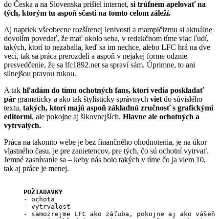
do Česka a na Slovenska prišiel internet,
si trúfnem apelovať na
tých, ktorým tu aspoň sčasti na tomto celom záleží.
Aj napriek všeobecne rozšírenej lenivosti a mampičizmu si aktuálne
dovolím povedať, že mať okolo seba, v redakčnom tíme viac ľudí,
takých, ktorí to nezabalia, keď sa im nechce, alebo LFC hrá na dve
veci, tak sa práca prerozdelí a aspoň v nejakej forme odznie
presvedčenie, že sa lfc1892.net sa spraví sám. Úprimne, to ani
silnejšou pravou rukou.
A tak
hľadám do tímu ochotných fans, ktorí vedia poskladať
pár
gramaticky a ako tak štylisticky správnych
viet
do súvislého
textu,
takých, ktorí majú aspoň základnú zručnosť s grafickými
editormi
, ale pokojne aj šikovnejších.
Hlavne ale ochotných a
vytrvalých.
Práca na takomto webe je bez finančného ohodnotenia, je na úkor
vlastného času, je pre zanietencov, pre tých, čo sú ochotní vytrvať.
Jemné zasnívanie sa – keby nás bolo takých v tíme čo ja viem 10,
tak aj práce je menej.
POŽIADAVKY
- ochota

- vytrvalosť

- samozrejme LFC ako záľuba, pokojne aj ako vášeň 