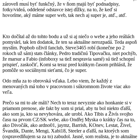
zároveň musí byť funkčný, že v ňom majú byť podnadpisy,
fotky/videá, oddelené odstavce istej dĺžky, na to, že keď si
hovoríme, aký máme super web, tak nech aj super je, atď., atď.
Kto dočítal až do tohto bodu a už si aj niečo o webe a jeho reáliách
pomyslel, tak len dodatok, že ten sa aktuálne nerozpadá. Teda aspoň
myslím. Popbob oživil fanclub, Steve3465 robí (konečne po 2
rokoch už sám) stats články, Pedro tradičnú Tipovačku, niet pochýb,
že marsur a Fabio (infoboxy sa tiež nespravia samé) sú tiež schopní
prispieť, zaskočiť, Komi sa teraz pred krátkym časom prihlásil, že
pomôže so sociálnymi sieťami, čo je super.
Odo mňa za to obrovská vďaka. Lebo viem, že každý z
menovaných má toho v pracovnom i súkromnom živote viac ako
veľa.
Prečo sa mi to ale máli? Nech to teraz nevyznie ako honkanie si v
priamom prenose, ale fakt by som si prial, aby tu bol niekto ďalší,
ako som ja, kto sa nevyhovára, ale urobí. Ako Tibis a Živís svojho
času na prvom CZ/SK webe, ako Ondřej Myska o krátky čas na to,
ako Divočák, ako ardno01, jaymz, Barrish, KOnev, Lestat, Živel,
Švandik, Dante, Mengi, Xabi18, Steeler a ďalší, na ktorých som
(ospravedlňujem sa za to) zabudol. Jasné, som realista, je to aktuálne