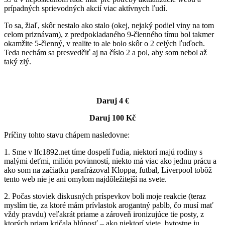
prípadných sprievodných akcií viac aktívnych ľudí.
To sa, žiaľ, skôr nestalo ako stalo (okej, nejaký podiel viny na tom
celom priznávam), z predpokladaného 9-členného tímu bol takmer
okamžite 5-členný, v realite to ale bolo skôr o 2 celých ľuďoch.
Teda nechám sa presvedčiť aj na číslo 2 a pol, aby som nebol až
taký zlý.
Daruj 4 €
Daruj 100 Kč
Príčiny tohto stavu chápem nasledovne:
1. Sme v lfc1892.net tíme dospelí ľudia, niektorí majú rodiny s
malými deťmi, milión povinností, niekto má viac ako jednu prácu a
ako som na začiatku parafrázoval Kloppa, futbal, Liverpool tobôž
tento web nie je ani omylom najdôležitejší na svete.
2. Počas stoviek diskusných príspevkov boli moje reakcie (teraz
myslím tie, za ktoré mám prívlastok arogantný pablb, čo musí mať
vždy pravdu) veľakrát priame a zároveň ironizujúce tie posty, z
ktorých priam kričala hlúposť – ako niektorí viete, bytostne ju