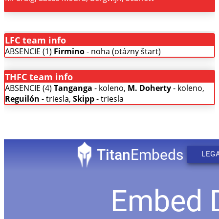
LFC team info
ABSENCIE (1)
Firmino
- noha (otázny štart)
THFC team info
ABSENCIE (4)
Tanganga
- koleno,
M. Doherty
- koleno,
Reguilón
- triesla,
Skipp
- triesla