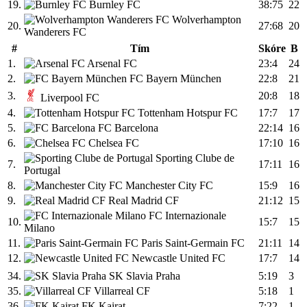
19.
Burnley FC
38:75
22
Wolverhampton
20.
27:68
20
Wanderers FC
#
Tím
Skóre
B
1.
Arsenal FC
23:4
24
2.
FC Bayern München
22:8
21
3.
20:8
18
Liverpool FC
4.
Tottenham Hotspur FC
17:7
17
5.
FC Barcelona
22:14
16
6.
Chelsea FC
17:10
16
Sporting Clube de
7.
17:11
16
Portugal
8.
Manchester City FC
15:9
16
9.
Real Madrid CF
21:12
15
FC Internazionale
10.
15:7
15
Milano
11.
Paris Saint-Germain FC
21:11
14
12.
Newcastle United FC
17:7
14
34.
SK Slavia Praha
5:19
3
35.
Villarreal CF
5:18
1
36.
FK Kairat
7:22
1