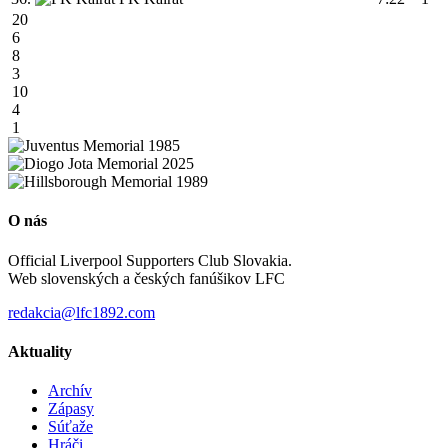
20
6
8
3
10
4
1
O nás
Official Liverpool Supporters Club Slovakia.
Web slovenských a českých fanúšikov LFC
redakcia@lfc1892.com
Aktuality
Archív
Zápasy
Súťaže
Hráči