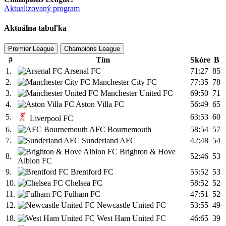
Aktualizovaný program
Aktuálna tabuľka
Premier League
Champions League
#
Tím
Skóre
B
1.
Arsenal FC
71:27
85
2.
Manchester City FC
77:35
78
3.
Manchester United FC
69:50
71
4.
Aston Villa FC
56:49
65
5.
63:53
60
Liverpool FC
6.
AFC Bournemouth
58:54
57
7.
Sunderland AFC
42:48
54
Brighton & Hove
8.
52:46
53
Albion FC
9.
Brentford FC
55:52
53
10.
Chelsea FC
58:52
52
11.
Fulham FC
47:51
52
12.
Newcastle United FC
53:55
49
18.
West Ham United FC
46:65
39