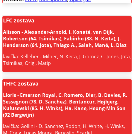
LFC zostava
Alisson - Alexander-Arnold, I. Konaté, van Dijk,
Robertson (64. Tsimikas), Fabinho (88. N. Keïta), J.
Henderson (64. Jota), Thiago A., Salah, Mané, L. Díaz
lavička: Kelleher - Milner, N. Keïta, J. Gomez, C. Jones, Jota,
Tsimikas, Origi, Matip
THFC zostava
Lloris - Emerson Royal, C. Romero, Dier, B. Davies, R.
Sessegnon (78. D. Sanchez), Bentancur, Højbjerg,
Kulusevski (85. H. Winks), Ha. Kane, Heung-Min Son
(92 Bergwijn)
lavička: Gollini - D. Sanchez, Rodon, H. White, H. Winks,
M. Craig, Lucas Moura, Bergwijn, Scarlett