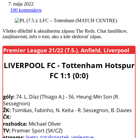
7. mája 2022
100 komentárov
Všetko dôležité k aktuálnemu zápasu The Reds. Chat fanúšikov,
zaujímavosti, info o tom, ako a kde sledovať zápas.
Premier League 21/22 (7.5.), Anfield, Liverpool
LIVERPOOL FC - Tottenham Hotspur
FC 1:1 (0:0)
góly:
74. L. Díaz (Thiago A.) - 56. Heung-Min Son (R.
Sessegnon)
ŽK:
Tsimikas, Fabinho, N. Keïta - R. Sessegnon, B. Davies
ČK:
rozhodca:
Michael Oliver
TV:
Premier Sport (SK/CZ)
streams:
livetv
,
totalsportek
,
vipleague