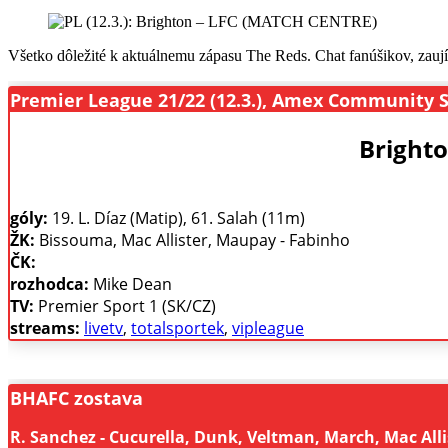
Všetko dôležité k aktuálnemu zápasu The Reds. Chat fanúšikov, zaují
Premier League 21/22 (12.3.), Amex Community 
Brighto
góly:
19. L. Díaz (Matip), 61. Salah (11m)
ŽK:
Bissouma, Mac Allister, Maupay - Fabinho
ČK:
rozhodca:
Mike Dean
TV:
Premier Sport 1 (SK/CZ)
streams:
livetv
,
totalsportek
,
vipleague
BHAFC zostava
R. Sanchez - Cucurella, Dunk, Veltman, March, Mac Alli