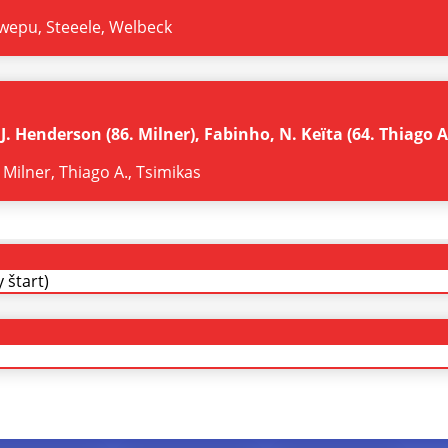
 Mwepu, Steeele, Welbeck
. Henderson (86. Milner), Fabinho, N. Keïta (64. Thiago A.)
s, Milner, Thiago A., Tsimikas
 štart)