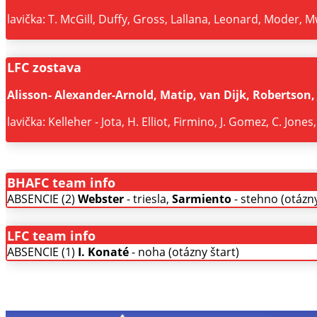
lavička: T. McGill, Duffy, Gross, Lallana, Leonard, Moder,
LFC zostava
Alisson- Alexander-Arnold, Matip, van Dijk, Robertson, J
lavička: Kelleher - Jota, H. Elliot, Firmino, J. Gomez, C. Jone
BHAFC team info
ABSENCIE (2)
Webster
- triesla,
Sarmiento
- stehno (otázny
LFC team info
ABSENCIE (1)
I. Konaté
- noha (otázny štart)