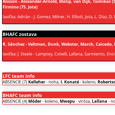
Alisson - Alexander-Arnold, Matip, van Dijk, Tsimikas (59.
Firmino (75. Jota)
lavička: Adrián - J. Gomez, Milner, H. Elliott, Jota, L. Díaz, D
BHAFC zostava
R. Sánchez - Veltman, Dunk, Webster, March, Caicedo, M
lavička: J. Steele - Lamptey, Colwill, Lallana, Sarmiento, E
LFC team info
ABSENCIE (7)
Kelleher
- noha,
I. Konaté
- koleno,
Roberts
BHAFC team info
ABSENCIE (4)
Móder
- koleno,
Mwepu
- viróza,
Lallana
- n