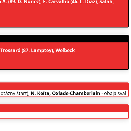
 A. (89. D. Núñez), F. Carvalho (46. L. Díaz), Salah,
, Trossard (87. Lamptey), Welbeck
(otázny štart),
N. Keïta, Oxlade-Chamberlain
- obaja sval