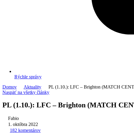
Rýchle správy
Domov
Aktuality
PL (1.10.): LFC – Brighton (MATCH CEN
Naspäť na všetky články
PL (1.10.): LFC – Brighton (MATCH CE
Fabio
1. októbra 2022
182 komentárov