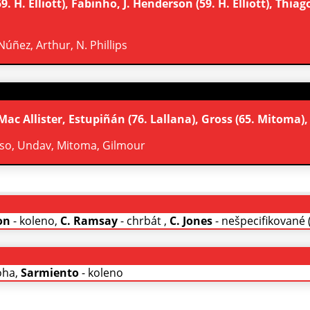
 H. Elliott), Fabinho, J. Henderson (59. H. Elliott), Thiago
. Núñez, Arthur, N. Phillips
ac Allister, Estupiñán (76. Lallana), Gross (65. Mitoma)
nciso, Undav, Mitoma, Gilmour
on
- koleno,
C. Ramsay
- chrbát ,
C. Jones
- nešpecifikované 
oha,
Sarmiento
- koleno