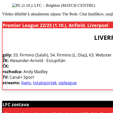
Všetko dôležité k aktuálnemu zápasu The Reds. Chat fanúšikov, zaují
Premier League 22/23 (1.10.), Anfield, Liverpool
LIVERP
góly:
33. Firmino (Salah), 54. Firmino (L. Díaz), 63. Webster
ŽK:
Alexander-Arnold - Estupiñán
ČK:
rozhodca:
Andy Madley
TV:
Canal+ Sport
streams:
livetv
,
totalsportek
,
vipleague
LFC zostava