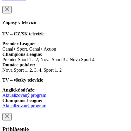
Zápasy v televízií
TV – CZ/SK televízie
Premier League:
Canal+ Sport, Canal+ Action
Champions League:
Premier Sport 1 a 2, Nova Sport 3 a Nova Sport 4
Domáce poháre:
Nova Sport 1, 2, 3, 4, Sport 1, 2
TV – všetky televízie
Anglické súťaže:
Aktualizovaný program
Champions League:
Aktualizovaný program
Prihlásenie