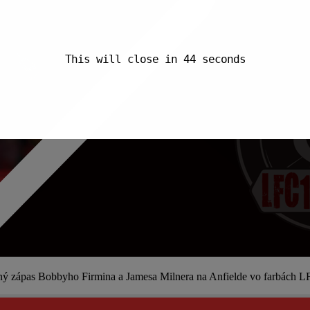
This will close in
43
seconds
dný zápas Bobbyho Firmina a Jamesa Milnera na Anfielde vo farbách L