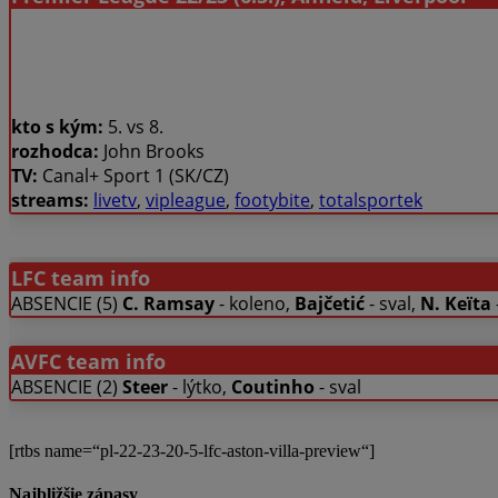
kto s kým:
5. vs 8.
rozhodca:
John Brooks
TV:
Canal+ Sport 1 (SK/CZ)
streams:
livetv
,
vipleague
,
footybite
,
totalsportek
LFC team info
ABSENCIE (5)
C. Ramsay
- koleno,
Bajčetić
- sval,
N. Keïta
AVFC team info
ABSENCIE (2)
Steer
- lýtko,
Coutinho
- sval
[rtbs name=“pl-22-23-20-5-lfc-aston-villa-preview“]
Najbližšie zápasy