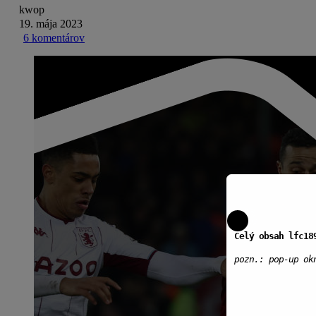
kwop
19. mája 2023
6 komentárov
Celý obsah lfc18
pozn.: pop-up ok