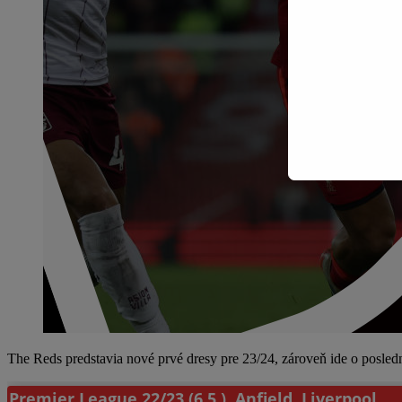
The Reds predstavia nové prvé dresy pre 23/24, zároveň ide o posle
Premier League 22/23 (6.5.), Anfield, Liverpool