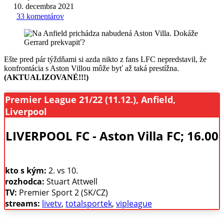
10. decembra 2021
33 komentárov
Ešte pred pár týždňami si azda nikto z fans LFC nepredstavil, že
konfrontácia s Aston Villou môže byť až taká prestížna.
(AKTUALIZOVANÉ!!!)
Premier League 21/22 (11.12.), Anfield,
Liverpool
LIVERPOOL FC - Aston Villa FC; 16.00
kto s kým:
2. vs 10.
rozhodca:
Stuart Attwell
TV:
Premier Sport 2 (SK/CZ)
streams:
livetv
,
totalsportek
,
vipleague