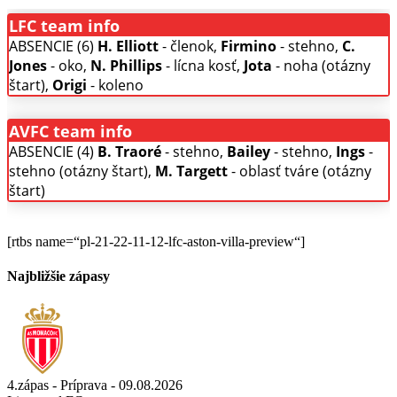
LFC team info
ABSENCIE (6)
H. Elliott
- členok,
Firmino
- stehno,
C.
Jones
- oko,
N. Phillips
- lícna kosť,
Jota
- noha (otázny
štart),
Origi
- koleno
AVFC team info
ABSENCIE (4)
B. Traoré
- stehno,
Bailey
- stehno,
Ings
-
stehno (otázny štart),
M. Targett
- oblasť tváre (otázny
štart)
[rtbs name=“pl-21-22-11-12-lfc-aston-villa-preview“]
Najbližšie zápasy
4.zápas - Príprava - 09.08.2026