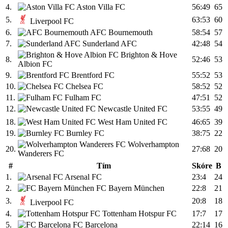
4.
Aston Villa FC
56:49
65
5.
63:53
60
Liverpool FC
6.
AFC Bournemouth
58:54
57
7.
Sunderland AFC
42:48
54
Brighton & Hove
8.
52:46
53
Albion FC
9.
Brentford FC
55:52
53
10.
Chelsea FC
58:52
52
11.
Fulham FC
47:51
52
12.
Newcastle United FC
53:55
49
18.
West Ham United FC
46:65
39
19.
Burnley FC
38:75
22
Wolverhampton
20.
27:68
20
Wanderers FC
#
Tím
Skóre
B
1.
Arsenal FC
23:4
24
2.
FC Bayern München
22:8
21
3.
20:8
18
Liverpool FC
4.
Tottenham Hotspur FC
17:7
17
5.
FC Barcelona
22:14
16