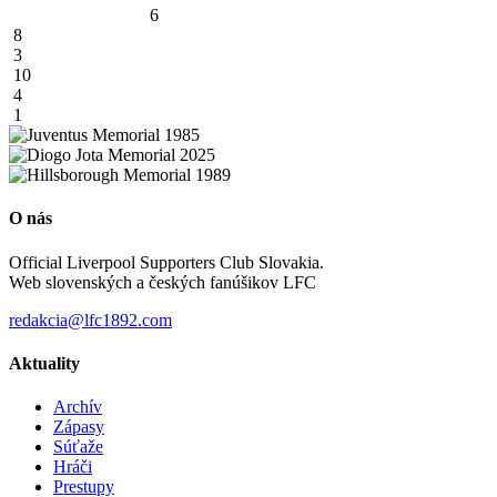
6
8
3
10
4
1
O nás
Official Liverpool Supporters Club Slovakia.
Web slovenských a českých fanúšikov LFC
redakcia@lfc1892.com
Aktuality
Archív
Zápasy
Súťaže
Hráči
Prestupy