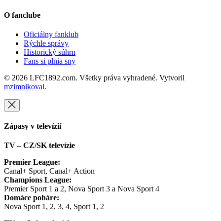
O fanclube
Oficiálny fanklub
Rýchle správy
Historický súhrn
Fans si plnia sny
© 2026 LFC1892.com. Všetky práva vyhradené. Vytvoril
mzimnikoval
.
Zápasy v televízií
TV – CZ/SK televízie
Premier League:
Canal+ Sport, Canal+ Action
Champions League:
Premier Sport 1 a 2, Nova Sport 3 a Nova Sport 4
Domáce poháre:
Nova Sport 1, 2, 3, 4, Sport 1, 2