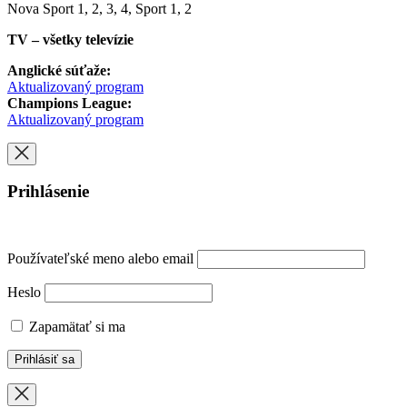
Nova Sport 1, 2, 3, 4, Sport 1, 2
TV – všetky televízie
Anglické súťaže:
Aktualizovaný program
Champions League:
Aktualizovaný program
Prihlásenie
Používateľské meno alebo email
Heslo
Zapamätať si ma