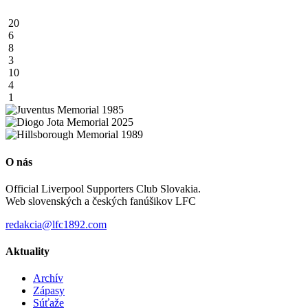
20
6
8
3
10
4
1
O nás
Official Liverpool Supporters Club Slovakia.
Web slovenských a českých fanúšikov LFC
redakcia@lfc1892.com
Aktuality
Archív
Zápasy
Súťaže