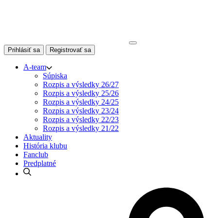
Skip
to
content
Prihlásiť sa
Registrovať sa
A-team
Súpiska
Rozpis a výsledky 26/27
Rozpis a výsledky 25/26
Rozpis a výsledky 24/25
Rozpis a výsledky 23/24
Rozpis a výsledky 22/23
Rozpis a výsledky 21/22
Aktuality
História klubu
Fanclub
Predplatné