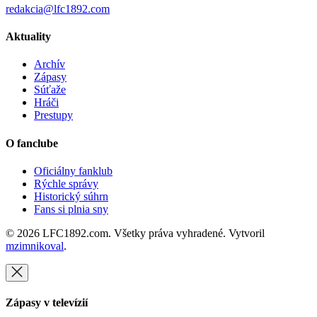
redakcia@lfc1892.com
Aktuality
Archív
Zápasy
Súťaže
Hráči
Prestupy
O fanclube
Oficiálny fanklub
Rýchle správy
Historický súhrn
Fans si plnia sny
© 2026 LFC1892.com. Všetky práva vyhradené. Vytvoril
mzimnikoval
.
Zápasy v televízií