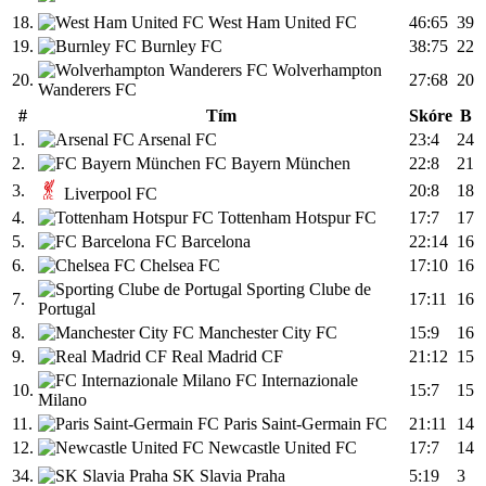
18.
West Ham United FC
46:65
39
19.
Burnley FC
38:75
22
Wolverhampton
20.
27:68
20
Wanderers FC
#
Tím
Skóre
B
1.
Arsenal FC
23:4
24
2.
FC Bayern München
22:8
21
3.
20:8
18
Liverpool FC
4.
Tottenham Hotspur FC
17:7
17
5.
FC Barcelona
22:14
16
6.
Chelsea FC
17:10
16
Sporting Clube de
7.
17:11
16
Portugal
8.
Manchester City FC
15:9
16
9.
Real Madrid CF
21:12
15
FC Internazionale
10.
15:7
15
Milano
11.
Paris Saint-Germain FC
21:11
14
12.
Newcastle United FC
17:7
14
34.
SK Slavia Praha
5:19
3