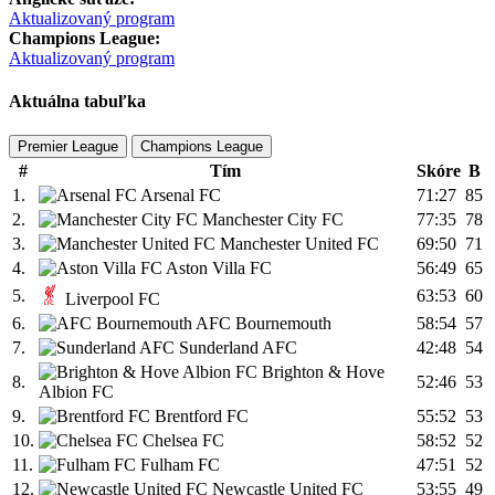
Aktualizovaný program
Champions League:
Aktualizovaný program
Aktuálna tabuľka
Premier League
Champions League
#
Tím
Skóre
B
1.
Arsenal FC
71:27
85
2.
Manchester City FC
77:35
78
3.
Manchester United FC
69:50
71
4.
Aston Villa FC
56:49
65
5.
63:53
60
Liverpool FC
6.
AFC Bournemouth
58:54
57
7.
Sunderland AFC
42:48
54
Brighton & Hove
8.
52:46
53
Albion FC
9.
Brentford FC
55:52
53
10.
Chelsea FC
58:52
52
11.
Fulham FC
47:51
52
12.
Newcastle United FC
53:55
49