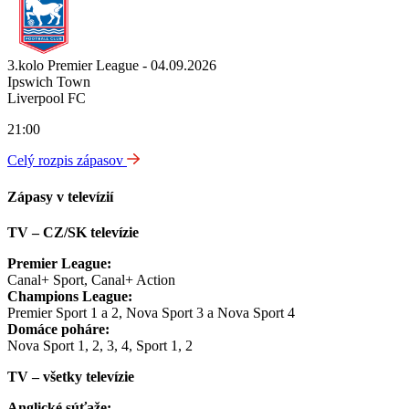
3.kolo Premier League - 04.09.2026
Ipswich Town
Liverpool FC
21:00
Celý rozpis zápasov
Zápasy v televízií
TV – CZ/SK televízie
Premier League:
Canal+ Sport, Canal+ Action
Champions League:
Premier Sport 1 a 2, Nova Sport 3 a Nova Sport 4
Domáce poháre:
Nova Sport 1, 2, 3, 4, Sport 1, 2
TV – všetky televízie
Anglické súťaže: