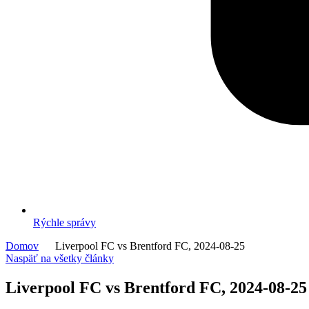
Rýchle správy
Domov
Liverpool FC vs Brentford FC, 2024-08-25
Naspäť na všetky články
Liverpool FC vs Brentford FC, 2024-08-25