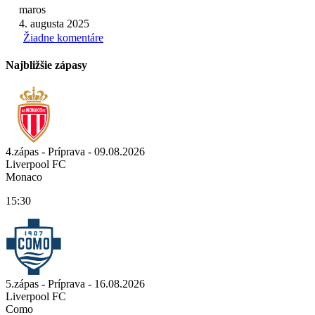
maros
4. augusta 2025
Žiadne komentáre
Najbližšie zápasy
4.zápas - Príprava - 09.08.2026
Liverpool FC
Monaco
15:30
5.zápas - Príprava - 16.08.2026
Liverpool FC
Como