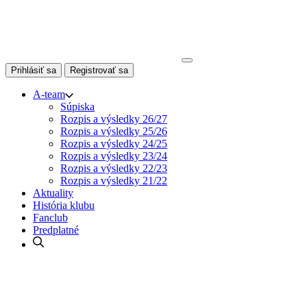
Skip
to
content
Prihlásiť sa
Registrovať sa
A-team
Súpiska
Rozpis a výsledky 26/27
Rozpis a výsledky 25/26
Rozpis a výsledky 24/25
Rozpis a výsledky 23/24
Rozpis a výsledky 22/23
Rozpis a výsledky 21/22
Aktuality
História klubu
Fanclub
Predplatné