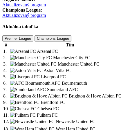
Aktualizovaný program
Champions League:
Aktualizovaný program
Aktuálna tabuľka
Premier League
Champions League
#
Tím
1.
Arsenal FC
2.
Manchester City FC
3.
Manchester United FC
4.
Aston Villa FC
5.
Liverpool FC
6.
AFC Bournemouth
7.
Sunderland AFC
8.
Brighton & Hove Albion FC
9.
Brentford FC
10.
Chelsea FC
11.
Fulham FC
12.
Newcastle United FC
18.
West Ham United FC