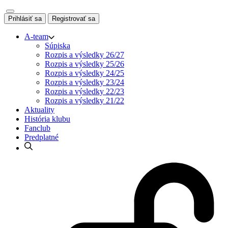
Skip
to
Prihlásiť sa
Registrovať sa
content
A-team
Súpiska
Rozpis a výsledky 26/27
Rozpis a výsledky 25/26
Rozpis a výsledky 24/25
Rozpis a výsledky 23/24
Rozpis a výsledky 22/23
Rozpis a výsledky 21/22
Aktuality
História klubu
Fanclub
Predplatné