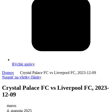
Rýchle správy
Domov
Crystal Palace FC vs Liverpool FC, 2023-12-09
Naspäť na všetky články
Crystal Palace FC vs Liverpool FC, 2023-
12-09
maros
4. augusta 2025