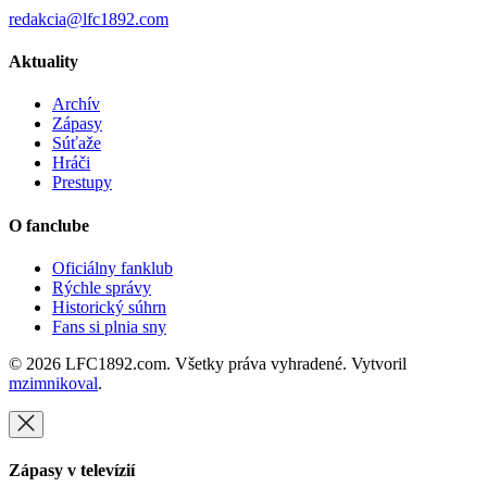
redakcia@lfc1892.com
Aktuality
Archív
Zápasy
Súťaže
Hráči
Prestupy
O fanclube
Oficiálny fanklub
Rýchle správy
Historický súhrn
Fans si plnia sny
© 2026 LFC1892.com. Všetky práva vyhradené. Vytvoril
mzimnikoval
.
Zápasy v televízií