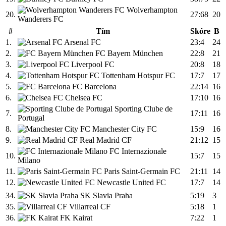
Wolverhampton
20.
27:68
20
Wanderers FC
#
Tím
Skóre
B
1.
Arsenal FC
23:4
24
2.
FC Bayern München
22:8
21
3.
Liverpool FC
20:8
18
4.
Tottenham Hotspur FC
17:7
17
5.
FC Barcelona
22:14
16
6.
Chelsea FC
17:10
16
Sporting Clube de
7.
17:11
16
Portugal
8.
Manchester City FC
15:9
16
9.
Real Madrid CF
21:12
15
FC Internazionale
10.
15:7
15
Milano
11.
Paris Saint-Germain FC
21:11
14
12.
Newcastle United FC
17:7
14
34.
SK Slavia Praha
5:19
3
35.
Villarreal CF
5:18
1
36.
FK Kairat
7:22
1