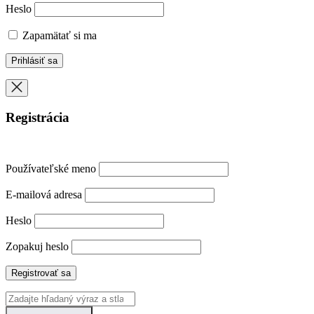
Heslo
Zapamätať si ma
Registrácia
Používateľské meno
E-mailová adresa
Heslo
Zopakuj heslo
Registrovať sa