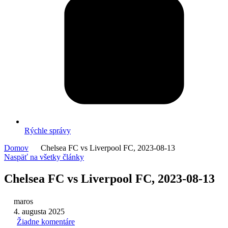
Rýchle správy
Domov
Chelsea FC vs Liverpool FC, 2023-08-13
Naspäť na všetky články
Chelsea FC vs Liverpool FC, 2023-08-13
maros
4. augusta 2025
Žiadne komentáre