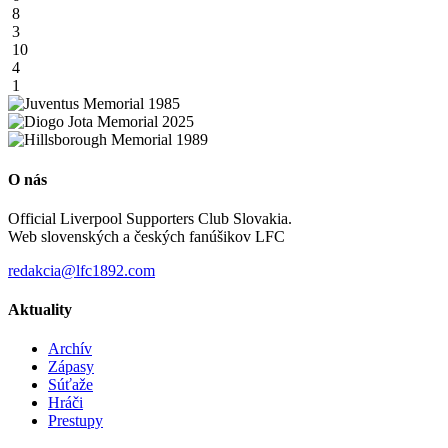
8
3
10
4
1
O nás
Official Liverpool Supporters Club Slovakia.
Web slovenských a českých fanúšikov LFC
redakcia@lfc1892.com
Aktuality
Archív
Zápasy
Súťaže
Hráči
Prestupy