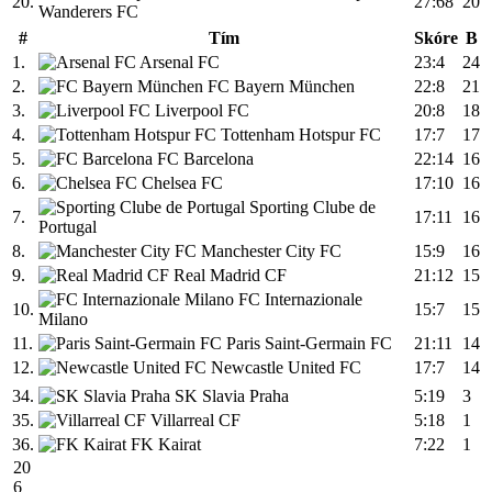
20.
27:68
20
Wanderers FC
#
Tím
Skóre
B
1.
Arsenal FC
23:4
24
2.
FC Bayern München
22:8
21
3.
Liverpool FC
20:8
18
4.
Tottenham Hotspur FC
17:7
17
5.
FC Barcelona
22:14
16
6.
Chelsea FC
17:10
16
Sporting Clube de
7.
17:11
16
Portugal
8.
Manchester City FC
15:9
16
9.
Real Madrid CF
21:12
15
FC Internazionale
10.
15:7
15
Milano
11.
Paris Saint-Germain FC
21:11
14
12.
Newcastle United FC
17:7
14
34.
SK Slavia Praha
5:19
3
35.
Villarreal CF
5:18
1
36.
FK Kairat
7:22
1
20
6