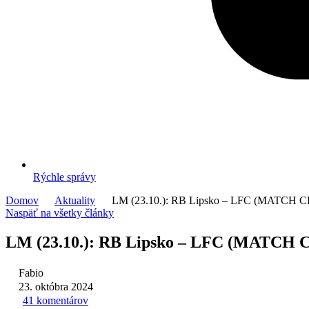
Rýchle správy
Domov
Aktuality
LM (23.10.): RB Lipsko – LFC (MATCH 
Naspäť na všetky články
LM (23.10.): RB Lipsko – LFC (MATCH
Fabio
23. októbra 2024
41 komentárov