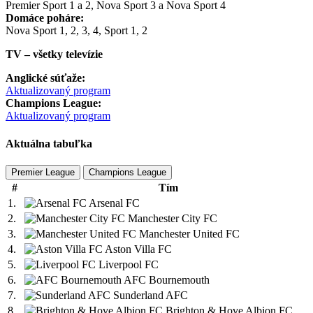
Premier Sport 1 a 2, Nova Sport 3 a Nova Sport 4
Domáce poháre:
Nova Sport 1, 2, 3, 4, Sport 1, 2
TV – všetky televízie
Anglické súťaže:
Aktualizovaný program
Champions League:
Aktualizovaný program
Aktuálna tabuľka
Premier League
Champions League
#
Tím
1.
Arsenal FC
2.
Manchester City FC
3.
Manchester United FC
4.
Aston Villa FC
5.
Liverpool FC
6.
AFC Bournemouth
7.
Sunderland AFC
8.
Brighton & Hove Albion FC