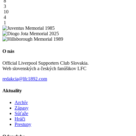
8
3
10
4
1
O nás
Official Liverpool Supporters Club Slovakia.
Web slovenských a českých fanúšikov LFC
redakcia@lfc1892.com
Aktuality
Archív
Zápasy
Súťaže
Hráči
Prestupy