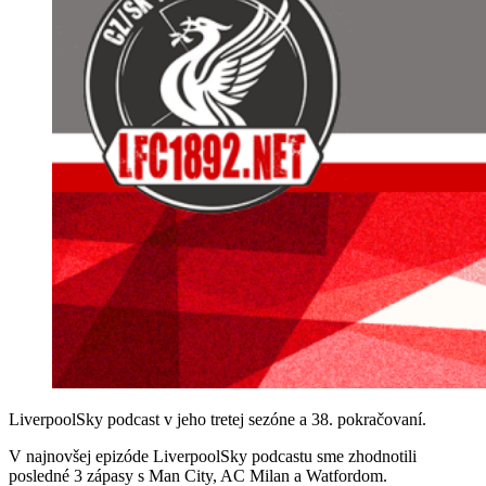
LiverpoolSky podcast v jeho tretej sezóne a 38. pokračovaní.
V najnovšej epizóde LiverpoolSky podcastu sme zhodnotili
posledné 3 zápasy s Man City, AC Milan a Watfordom.