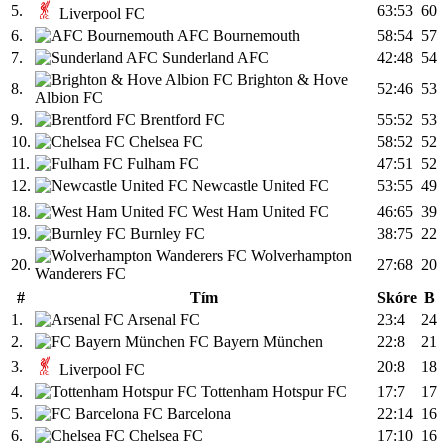
5.
63:53
60
Liverpool FC
6.
AFC Bournemouth
58:54
57
7.
Sunderland AFC
42:48
54
Brighton & Hove
8.
52:46
53
Albion FC
9.
Brentford FC
55:52
53
10.
Chelsea FC
58:52
52
11.
Fulham FC
47:51
52
12.
Newcastle United FC
53:55
49
18.
West Ham United FC
46:65
39
19.
Burnley FC
38:75
22
Wolverhampton
20.
27:68
20
Wanderers FC
#
Tím
Skóre
B
1.
Arsenal FC
23:4
24
2.
FC Bayern München
22:8
21
3.
20:8
18
Liverpool FC
4.
Tottenham Hotspur FC
17:7
17
5.
FC Barcelona
22:14
16
6.
Chelsea FC
17:10
16