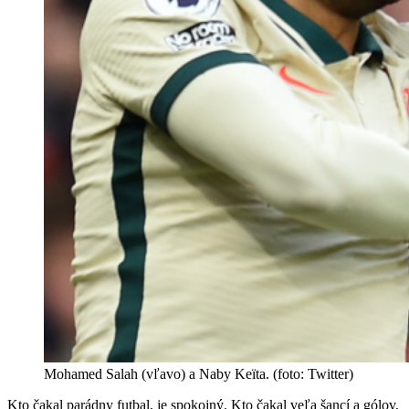
Mohamed Salah (vľavo) a Naby Keïta. (foto: Twitter)
Kto čakal parádny futbal, je spokojný. Kto čakal veľa šancí a gólov,