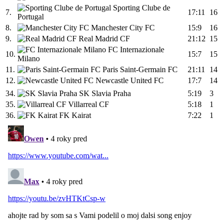
Sporting Clube de
7.
17:11
16
Portugal
8.
Manchester City FC
15:9
16
9.
Real Madrid CF
21:12
15
FC Internazionale
10.
15:7
15
Milano
11.
Paris Saint-Germain FC
21:11
14
12.
Newcastle United FC
17:7
14
34.
SK Slavia Praha
5:19
3
35.
Villarreal CF
5:18
1
36.
FK Kairat
7:22
1