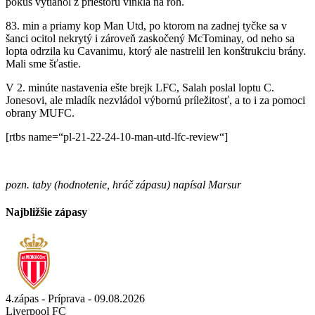
pokus vytiahol z priestoru vinkla na roh.
83. min a priamy kop Man Utd, po ktorom na zadnej tyčke sa v
šanci ocitol nekrytý i zároveň zaskočený McTominay, od neho sa
lopta odrzila ku Cavanimu, ktorý ale nastrelil len konštrukciu brány.
Mali sme šťastie.
V 2. minúte nastavenia ešte brejk LFC, Salah poslal loptu C.
Jonesovi, ale mladík nezvládol výbornú príležitosť, a to i za pomoci
obrany MUFC.
[rtbs name=“pl-21-22-24-10-man-utd-lfc-review“]
pozn. taby (hodnotenie, hráč zápasu) napísal Marsur
Najbližšie zápasy
4.zápas - Príprava - 09.08.2026
Liverpool FC