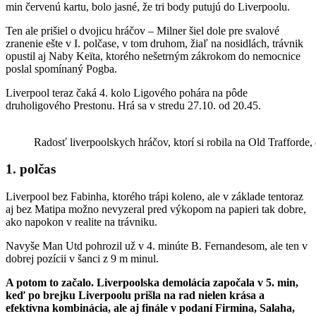
min červenú kartu, bolo jasné, že tri body putujú do Liverpoolu.
Ten ale prišiel o dvojicu hráčov – Milner šiel dole pre svalové
zranenie ešte v I. polčase, v tom druhom, žiaľ na nosidlách, trávnik
opustil aj Naby Keïta, ktorého nešetrným zákrokom do nemocnice
poslal spomínaný Pogba.
Liverpool teraz čaká 4. kolo Ligového pohára na pôde
druholigového Prestonu. Hrá sa v stredu 27.10. od 20.45.
Radosť liverpoolskych hráčov, ktorí si robila na Old Trafforde,
1. polčas
Liverpool bez Fabinha, ktorého trápi koleno, ale v základe tentoraz
aj bez Matipa možno nevyzeral pred výkopom na papieri tak dobre,
ako napokon v realite na trávniku.
Navyše Man Utd pohrozil už v 4. minúte B. Fernandesom, ale ten v
dobrej pozícii v šanci z 9 m minul.
A potom to začalo. Liverpoolska demolácia započala v 5. min,
keď po brejku Liverpoolu prišla na rad nielen krása a
efektívna kombinácia, ale aj finále v podaní Firmina, Salaha,