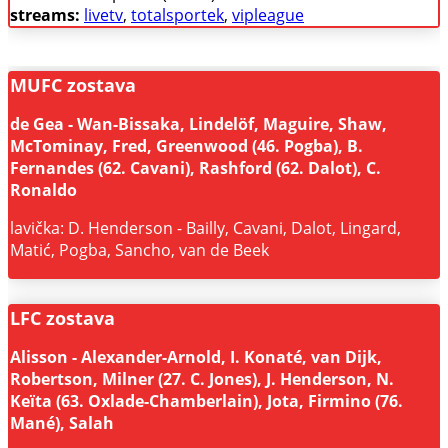
streams:
livetv
,
totalsportek
,
vipleague
MUFC zostava
de Gea - Wan-Bissaka, Lindelöf, Maguire, Shaw,
McTominay, Fred, Greenwood (46. Pogba), B.
Fernandes (62. Cavani), Rashford (62. Dalot), C.
Ronaldo
lavička: D. Henderson - Bailly, Cavani, Dalot, Lingard,
Matić, Pogba, Sancho, van de Beek
LFC zostava
Alisson - Alexander-Arnold, I. Konaté, van Dijk,
Robertson, Milner (27. C. Jones), J. Henderson, N.
Keïta (63. Oxlade-Chamberlain), Jota, Firmino (76.
Mané), Salah