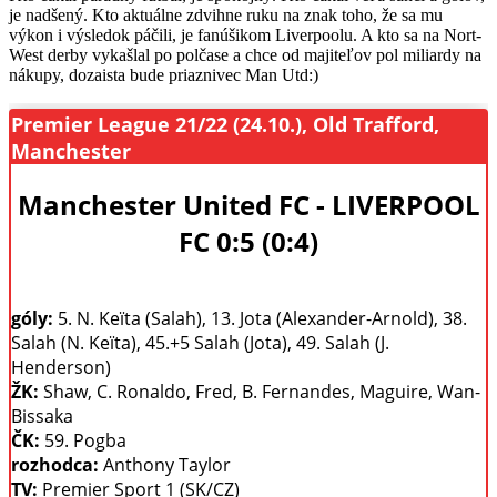
je nadšený. Kto aktuálne zdvihne ruku na znak toho, že sa mu
výkon i výsledok páčili, je fanúšikom Liverpoolu. A kto sa na Nort-
West derby vykašlal po polčase a chce od majiteľov pol miliardy na
nákupy, dozaista bude priaznivec Man Utd:)
Premier League 21/22 (24.10.), Old Trafford,
Manchester
Manchester United FC - LIVERPOOL
FC 0:5 (0:4)
góly:
5. N. Keïta (Salah), 13. Jota (Alexander-Arnold), 38.
Salah (N. Keïta), 45.+5 Salah (Jota), 49. Salah (J.
Henderson)
ŽK:
Shaw, C. Ronaldo, Fred, B. Fernandes, Maguire, Wan-
Bissaka
ČK:
59. Pogba
rozhodca:
Anthony Taylor
TV:
Premier Sport 1 (SK/CZ)