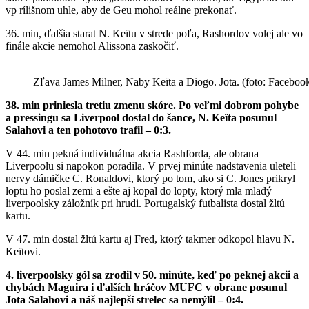
vp rílišnom uhle, aby de Geu mohol reálne prekonať.
36. min, ďalšia starat N. Keïtu v strede poľa, Rashordov volej ale vo
finále akcie nemohol Alissona zaskočiť.
Zľava James Milner, Naby Keïta a Diogo. Jota. (foto: Faceboo
38. min priniesla tretiu zmenu skóre. Po veľmi dobrom pohybe
a pressingu sa Liverpool dostal do šance, N. Keïta posunul
Salahovi a ten pohotovo trafil – 0:3.
V 44. min pekná individuálna akcia Rashforda, ale obrana
Liverpoolu si napokon poradila. V prvej minúte nadstavenia uleteli
nervy dámičke C. Ronaldovi, ktorý po tom, ako si C. Jones prikryl
loptu ho poslal zemi a ešte aj kopal do lopty, ktorý mla mladý
liverpoolsky záložník pri hrudi. Portugalský futbalista dostal žltú
kartu.
V 47. min dostal žltú kartu aj Fred, ktorý takmer odkopol hlavu N.
Keïtovi.
4. liverpoolsky gól sa zrodil v 50. minúte, keď po peknej akcii a
chybách Maguira i ďalších hráčov MUFC v obrane posunul
Jota Salahovi a náš najlepší strelec sa nemýlil – 0:4.