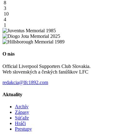
8
3
10
4
1
O nás
Official Liverpool Supporters Club Slovakia.
Web slovenských a českých fanúšikov LFC
redakcia@lfc1892.com
Aktuality
Archív
Zápasy
Súťaže
Hráči
Prestupy