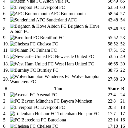
4.
Aston Villa FC
56:49
65
5.
Liverpool FC
63:53
60
6.
AFC Bournemouth
58:54
57
7.
Sunderland AFC
42:48
54
Brighton & Hove
8.
52:46
53
Albion FC
9.
Brentford FC
55:52
53
10.
Chelsea FC
58:52
52
11.
Fulham FC
47:51
52
12.
Newcastle United FC
53:55
49
18.
West Ham United FC
46:65
39
19.
Burnley FC
38:75
22
Wolverhampton
20.
27:68
20
Wanderers FC
#
Tím
Skóre
B
1.
Arsenal FC
23:4
24
2.
FC Bayern München
22:8
21
3.
Liverpool FC
20:8
18
4.
Tottenham Hotspur FC
17:7
17
5.
FC Barcelona
22:14
16
6.
Chelsea FC
17:10
16