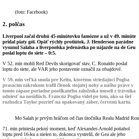
(foto: Facebook)
2. polčas
Liverpool začal druhú 45-minútovku famózne a už v 49. minúte
pridal piaty gól. Opäť rýchly protiútok, J. Henderson parádne
vysunul Salaha a liverpoolska jedenástka po nájazde na de Geu
poslal loptu do siete – 0:5.
V 52. min mohli Red Devils skorigovať stav, C. Ronaldo poslal
loptu do siete, ale VAR jeho postavenie označil za ofsajdové.
V 59. min veľká smola pre Keïtu, ktorému striedajúci Pogba
prasacím zákrokom trafil členok stojatej nohy a nášho práve v
tomto zápase poriadne pootĺkaného záložníka museli z trávnika
odniesť na nosidlách. Francúz Pogba videl po tom, ako sa šiel
rozhodca Taylor pozrieť na opakovaný záber, červenú kartu.
Mo Salah je prvým hráčom od čias útočníka Realu Madrid Ronald
71. min priniesla pekný moment, keď Alexander-Arnold potiahol
loptu pred 16-ku a nielen to, dokonca vystrelil, de Gea ale jeho