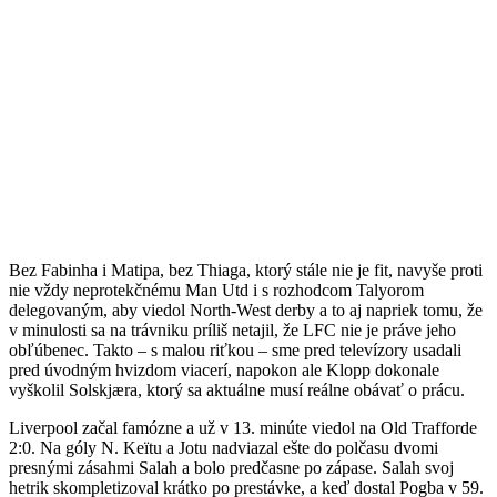
Bez Fabinha i Matipa, bez Thiaga, ktorý stále nie je fit, navyše proti
nie vždy neprotekčnému Man Utd i s rozhodcom Talyorom
delegovaným, aby viedol North-West derby a to aj napriek tomu, že
v minulosti sa na trávniku príliš netajil, že LFC nie je práve jeho
obľúbenec. Takto – s malou riťkou – sme pred televízory usadali
pred úvodným hvizdom viacerí, napokon ale Klopp dokonale
vyškolil Solskjæra, ktorý sa aktuálne musí reálne obávať o prácu.
Liverpool začal famózne a už v 13. minúte viedol na Old Trafforde
2:0. Na góly N. Keïtu a Jotu nadviazal ešte do polčasu dvomi
presnými zásahmi Salah a bolo predčasne po zápase. Salah svoj
hetrik skompletizoval krátko po prestávke, a keď dostal Pogba v 59.