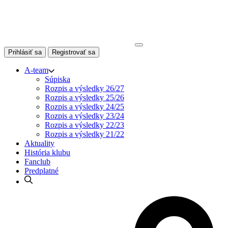
Skip
to
content
Prihlásiť sa
Registrovať sa
A-team
Súpiska
Rozpis a výsledky 26/27
Rozpis a výsledky 25/26
Rozpis a výsledky 24/25
Rozpis a výsledky 23/24
Rozpis a výsledky 22/23
Rozpis a výsledky 21/22
Aktuality
História klubu
Fanclub
Predplatné