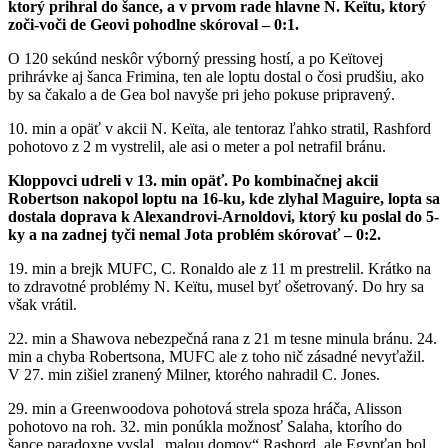
ktorý prihral do šance, a v prvom rade hlavne N. Keïtu, ktorý
zoči-voči de Geovi pohodlne skóroval – 0:1.
O 120 sekúnd neskôr výborný pressing hostí, a po Keïtovej
prihrávke aj šanca Frimina, ten ale loptu dostal o čosi prudšiu, ako
by sa čakalo a de Gea bol navyše pri jeho pokuse pripravený.
10. min a opäť v akcii N. Keïta, ale tentoraz ľahko stratil, Rashford
pohotovo z 2 m vystrelil, ale asi o meter a pol netrafil bránu.
Kloppovci udreli v 13. min opäť. Po kombinačnej akcii
Robertson nakopol loptu na 16-ku, kde zlyhal Maguire, lopta sa
dostala doprava k Alexandrovi-Arnoldovi, ktorý ku poslal do 5-
ky a na zadnej tyči nemal Jota problém skórovať – 0:2.
19. min a brejk MUFC, C. Ronaldo ale z 11 m prestrelil. Krátko na
to zdravotné problémy N. Keïtu, musel byť ošetrovaný. Do hry sa
však vrátil.
22. min a Shawova nebezpečná rana z 21 m tesne minula bránu. 24.
min a chyba Robertsona, MUFC ale z toho nič zásadné nevyťažil.
V 27. min zišiel zranený Milner, ktorého nahradil C. Jones.
29. min a Greenwoodova pohotová strela spoza hráča, Alisson
pohotovo na roh. 32. min ponúkla možnosť Salaha, ktorího do
šance paradoxne vyslal „malou domov“ Rashord, ale Egypťan bol