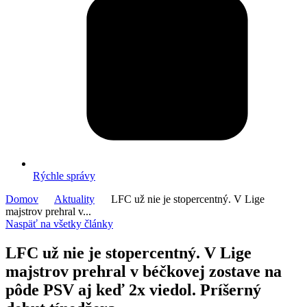
Rýchle správy
Domov
Aktuality
LFC už nie je stopercentný. V Lige
majstrov prehral v...
Naspäť na všetky články
LFC už nie je stopercentný. V Lige
majstrov prehral v béčkovej zostave na
pôde PSV aj keď 2x viedol. Príšerný