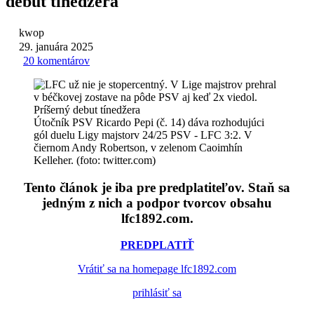
debut tínedžera
kwop
29. januára 2025
20 komentárov
Útočník PSV Ricardo Pepi (č. 14) dáva rozhodujúci
gól duelu Ligy majstorv 24/25 PSV - LFC 3:2. V
čiernom Andy Robertson, v zelenom Caoimhín
Kelleher. (foto: twitter.com)
Tento článok je iba pre predplatiteľov. Staň sa
jedným z nich a podpor tvorcov obsahu
lfc1892.com.
PREDPLATIŤ
Vrátiť sa na homepage lfc1892.com
prihlásiť sa