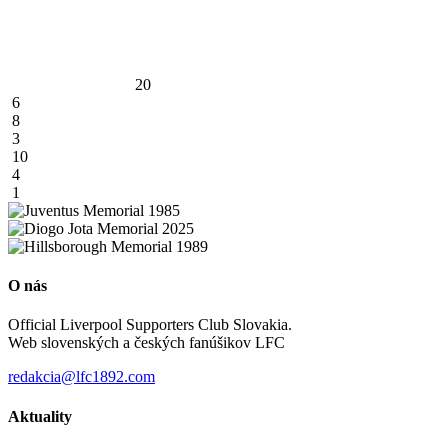
20
6
8
3
10
4
1
O nás
Official Liverpool Supporters Club Slovakia.
Web slovenských a českých fanúšikov LFC
redakcia@lfc1892.com
Aktuality