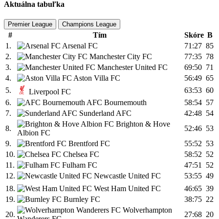
Aktuálna tabuľka
Premier League
Champions League
#
Tím
Skóre
B
1.
Arsenal FC
71:27
85
2.
Manchester City FC
77:35
78
3.
Manchester United FC
69:50
71
4.
Aston Villa FC
56:49
65
5.
63:53
60
Liverpool FC
6.
AFC Bournemouth
58:54
57
7.
Sunderland AFC
42:48
54
Brighton & Hove
8.
52:46
53
Albion FC
9.
Brentford FC
55:52
53
10.
Chelsea FC
58:52
52
11.
Fulham FC
47:51
52
12.
Newcastle United FC
53:55
49
18.
West Ham United FC
46:65
39
19.
Burnley FC
38:75
22
Wolverhampton
20.
27:68
20
Wanderers FC