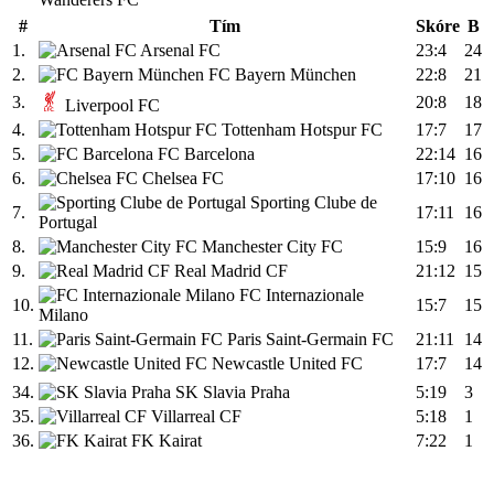
#
Tím
Skóre
B
1.
Arsenal FC
23:4
24
2.
FC Bayern München
22:8
21
3.
20:8
18
Liverpool FC
4.
Tottenham Hotspur FC
17:7
17
5.
FC Barcelona
22:14
16
6.
Chelsea FC
17:10
16
Sporting Clube de
7.
17:11
16
Portugal
8.
Manchester City FC
15:9
16
9.
Real Madrid CF
21:12
15
FC Internazionale
10.
15:7
15
Milano
11.
Paris Saint-Germain FC
21:11
14
12.
Newcastle United FC
17:7
14
34.
SK Slavia Praha
5:19
3
35.
Villarreal CF
5:18
1
36.
FK Kairat
7:22
1