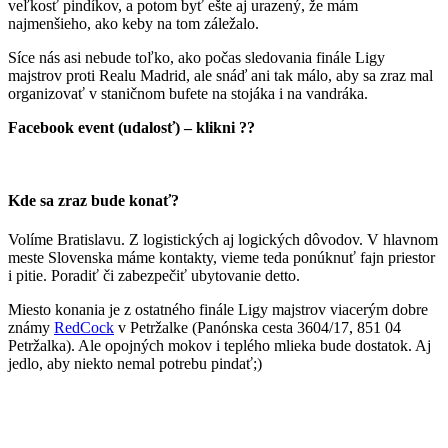
veľkosť pindíkov, a potom byť ešte aj urazený, že mám
najmenšieho, ako keby na tom záležalo.
Síce nás asi nebude toľko, ako počas sledovania finále Ligy
majstrov proti Realu Madrid, ale snáď ani tak málo, aby sa zraz mal
organizovať v staničnom bufete na stojáka i na vandráka.
Facebook event (udalosť) – klikni
??
Kde sa zraz bude konať?
Volíme Bratislavu. Z logistických aj logických dôvodov. V hlavnom
meste Slovenska máme kontakty, vieme teda ponúknuť fajn priestor
i pitie. Poradiť či zabezpečiť ubytovanie detto.
Miesto konania je z ostatného finále Ligy majstrov viacerým dobre
známy
RedCock
v Petržalke (Panónska cesta 3604/17, 851 04
Petržalka). Ale opojných mokov i teplého mlieka bude dostatok. Aj
jedlo, aby niekto nemal potrebu pindať;)