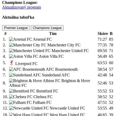
Champions League:
Aktualizovaný program
Aktuálna tabuľka
Premier League
Champions League
#
Tím
Skóre
B
1.
Arsenal FC
71:27
85
2.
Manchester City FC
77:35
78
3.
Manchester United FC
69:50
71
4.
Aston Villa FC
56:49
65
5.
63:53
60
Liverpool FC
6.
AFC Bournemouth
58:54
57
7.
Sunderland AFC
42:48
54
Brighton & Hove
8.
52:46
53
Albion FC
9.
Brentford FC
55:52
53
10.
Chelsea FC
58:52
52
11.
Fulham FC
47:51
52
12.
Newcastle United FC
53:55
49
18.
West Ham United FC
46:65
39