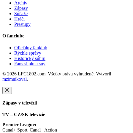
Archív
Zápasy
Súťaže
Hráči
Prestupy
O fanclube
Oficiálny fanklub
Rýchle správy
Historický súhrn
Fans si plnia sny
© 2026 LFC1892.com. Všetky práva vyhradené. Vytvoril
mzimnikoval
.
Zápasy v televízií
TV – CZ/SK televízie
Premier League:
Canal+ Sport, Canal+ Action