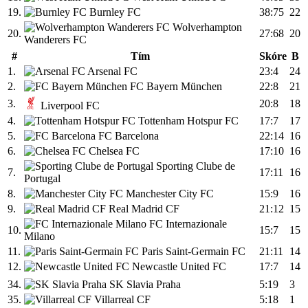
19.
Burnley FC
38:75
22
Wolverhampton
20.
27:68
20
Wanderers FC
#
Tím
Skóre
B
1.
Arsenal FC
23:4
24
2.
FC Bayern München
22:8
21
3.
20:8
18
Liverpool FC
4.
Tottenham Hotspur FC
17:7
17
5.
FC Barcelona
22:14
16
6.
Chelsea FC
17:10
16
Sporting Clube de
7.
17:11
16
Portugal
8.
Manchester City FC
15:9
16
9.
Real Madrid CF
21:12
15
FC Internazionale
10.
15:7
15
Milano
11.
Paris Saint-Germain FC
21:11
14
12.
Newcastle United FC
17:7
14
34.
SK Slavia Praha
5:19
3
35.
Villarreal CF
5:18
1