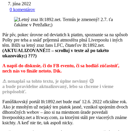
7. júna 2022
0 komentárov
Pár pív, pokec úrovne od deviatich k piatim, spoznanie sa na spôsob
Pošty pre teba a snáď príjemná atmosféra plná Liverpoolu i iných
tém. Blíži sa letný zraz fans LFC, čitateľov lfc1892.net.
(AKTUALIZOVANÉ!!! – scrolluj v texte až po takéto
ukazováky;) ???)
A napíš do diskusie, či do FB eventu, či sa hodláš zúčastniť,
nech nás vo finále netoto. Dík.
⚠ nenaplaš sa tohto textu, je úplne nevinný 😉
a bude pravidelne aktualizovaný, lebo sa chceme i vieme
prispôsobiť.
Fanúšikovský portál lfc1892.net bude mať 12.6. 2022 oficiálne rok.
Ako je mnohým už nejaký ten piatok jasné, vznikol spojením dvoch
dlhoročných webov – áno si na miestnom úrade povedali
liverpoolsky.net a lfcway.com, za ktorými stáli pre viacerých známe
ksichty. A keď nie tie, tak aspoň nicky.