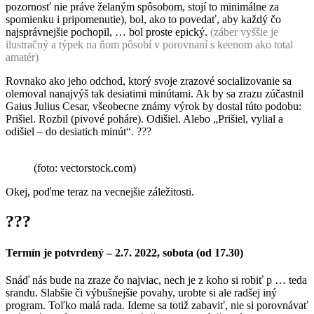
pozornosť nie práve želaným spôsobom, stojí to minimálne za
spomienku i pripomenutie), bol, ako to povedať, aby každý čo
najsprávnejšie pochopil, … bol proste epický.
(záber vyššie je
ilustračný a týpek na ňom pôsobí v porovnaní s keenom ako total
amatér)
Rovnako ako jeho odchod, ktorý svoje zrazové socializovanie sa
olemoval nanajvýš tak desiatimi minútami. Ak by sa zrazu zúčastnil
Gaius Julius Cesar, všeobecne známy výrok by dostal túto podobu:
Prišiel. Rozbil (pivové poháre). Odišiel. Alebo „Prišiel, vylial a
odišiel – do desiatich minút“. ???
(foto: vectorstock.com)
Okej, poďme teraz na vecnejšie záležitosti.
???
Termín je potvrdený – 2.7. 2022, sobota (od 17.30)
Snáď nás bude na zraze čo najviac, nech je z koho si robiť p … teda
srandu. Slabšie či výbušnejšie povahy, urobte si ale radšej iný
program. Toľko malá rada. Ideme sa totiž zabaviť, nie si porovnávať