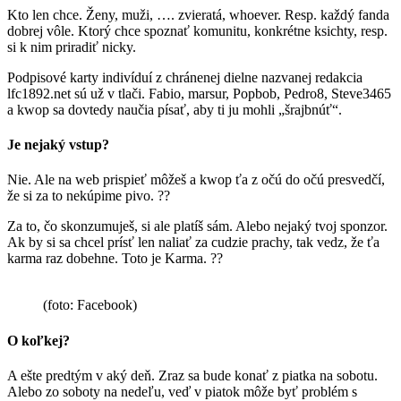
Kto len chce. Ženy, muži, …. zvieratá, whoever. Resp. každý fanda
dobrej vôle. Ktorý chce spoznať komunitu, konkrétne ksichty, resp.
si k nim priradiť nicky.
Podpisové karty indivíduí z chránenej dielne nazvanej redakcia
lfc1892.net sú už v tlači. Fabio, marsur, Popbob, Pedro8, Steve3465
a kwop sa dovtedy naučia písať, aby ti ju mohli „šrajbnúť“.
Je nejaký vstup?
Nie. Ale na web prispieť môžeš a kwop ťa z očú do očú presvedčí,
že si za to nekúpime pivo. ??
Za to, čo skonzumuješ, si ale platíš sám. Alebo nejaký tvoj sponzor.
Ak by si sa chcel prísť len naliať za cudzie prachy, tak vedz, že ťa
karma raz dobehne. Toto je Karma. ??
(foto: Facebook)
O koľkej?
A ešte predtým v aký deň. Zraz sa bude konať z piatka na sobotu.
Alebo zo soboty na nedeľu, veď v piatok môže byť problém s