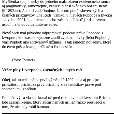
Myšlienka spojiť weby do jedného mala okrem existenčného rámca
aj pragmatický, samozrejme, vznikla o čosi skôr ako bol spustený
lfc1892.net. A tak si zadefinujme, že tento portál slovenských a
českých priaznivcov The Reds, vznikol v hlavách Popboba a kwopa
+/- v lete 2021, konkrétne na jeho začiatku, či keď jar dala svetu
aspoň na tú dobu definitívne adieu.
Nový web mal pôvodne odpromovať podcast práve Popboba s
kwopom, kde nás ale výrazne zradil zvuk nahrávky (lebo Popbob je
viac Popbob ako softwarový inžinier), a tak random hovadiny, ktoré
do éteru púšťa kwop, prišli až o čosi neskôr.
(foto: Twitter)
Večer plný Liverpoolu, zbytočných i iných rečí
Okej, tak tu teda máme prvé výročie lfc1892.net a aj pri tejto
príležitosti, prichádza prvý oficiálny zraz fanúšikov práve pod
spomenutou značkou.
Premiérový sa vlastne konal už pred rokom v bratislavskom Bricku,
kde zažiaril keeno, ktorý zúčastnených asi len ťažko presvedčí o
tom, že niekedy robil barmana.