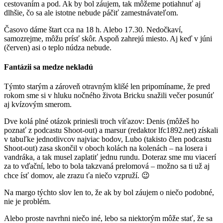
cestovaním a pod. Ak by bol záujem, tak môžeme potiahnuť aj
dlhšie, čo sa ale istotne nebude páčiť zamestnávateľom.
Časovo dáme štart cca na 18 h. Alebo 17.30. Nedočkaví,
samozrejme, môžu prísť skôr. Aspoň zahrejú miesto. Aj keď v júni
(červen) asi o teplo núdza nebude.
Fantázii sa medze nekladú
Týmto starým a zároveň otravným klišé len pripomíname, že pred
rokom sme si v hluku nočného života Bricku snažili večer posunúť
aj kvízovým smerom.
Dve kolá plné otázok priniesli troch víťazov: Denis (môžeš ho
poznať z podcastu Shoot-out) a marsur (redaktor lfc1892.net) získali
v tabuľke jednotlivcov najviac bodov, Lubo (takisto člen podcastu
Shoot-out) zasa skončil v oboch kolách na kolenách – na losera i
vandráka, a tak musel zaplatiť jednu rundu. Doteraz sme mu viacerí
za to vďační, lebo to bola takzvaná prelomová – možno sa ti už aj
chce ísť domov, ale zrazu ťa niečo vzpruží. 😉
Na margo týchto slov len to, že ak by bol záujem o niečo podobné,
nie je problém.
Alebo proste navrhni niečo iné, lebo sa niektorým môže stať, že sa