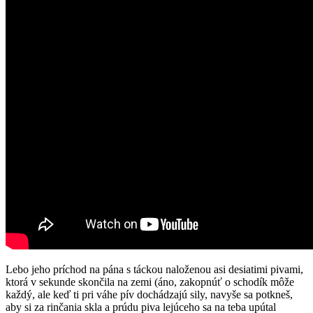
Lebo jeho príchod na pána s táckou naloženou asi desiatimi pivami,
ktorá v sekunde skončila na zemi (áno, zakopnúť o schodík môže
každý, ale keď ti pri váhe pív dochádzajú sily, navyše sa potkneš,
aby si za rinčania skla a prúdu piva lejúceho sa na teba upútal