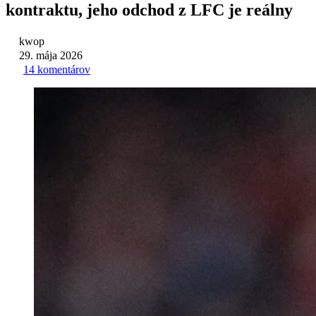
kontraktu, jeho odchod z LFC je reálny
kwop
29. mája 2026
14 komentárov