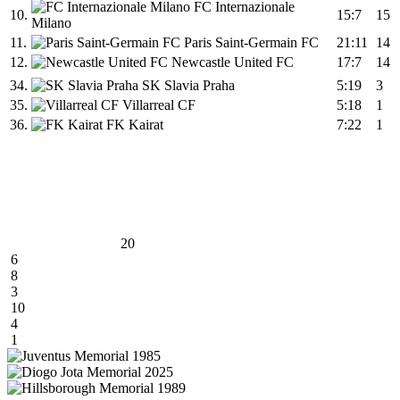
FC Internazionale
10.
15:7
15
Milano
11.
Paris Saint-Germain FC
21:11
14
12.
Newcastle United FC
17:7
14
34.
SK Slavia Praha
5:19
3
35.
Villarreal CF
5:18
1
36.
FK Kairat
7:22
1
20
6
8
3
10
4
1