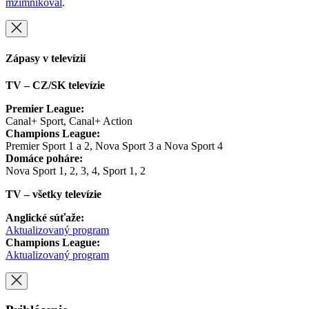
mzimnikoval
.
Zápasy v televízií
TV – CZ/SK televízie
Premier League:
Canal+ Sport, Canal+ Action
Champions League:
Premier Sport 1 a 2, Nova Sport 3 a Nova Sport 4
Domáce poháre:
Nova Sport 1, 2, 3, 4, Sport 1, 2
TV – všetky televízie
Anglické súťaže:
Aktualizovaný program
Champions League:
Aktualizovaný program