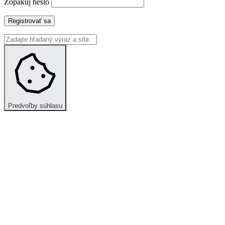
Zopakuj heslo
Registrovať sa
Predvoľby súhlasu