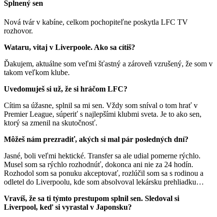
Splnený sen
Nová tvár v kabíne, celkom pochopiteľne poskytla LFC TV
rozhovor.
Wataru, vitaj v Liverpoole. Ako sa cítiš?
Ďakujem, aktuálne som veľmi šťastný a zároveň vzrušený, že som v
takom veľkom klube.
Uvedomuješ si už, že si hráčom LFC?
Cítim sa úžasne, splnil sa mi sen. Vždy som sníval o tom hrať v
Premier League, súperiť s najlepšími klubmi sveta. Je to ako sen,
ktorý sa zmenil na skutočnosť.
Môžeš nám prezradiť, akých si mal pár posledných dní?
Jasné, boli veľmi hektické. Transfer sa ale udial pomerne rýchlo.
Musel som sa rýchlo rozhodnúť, dokonca ani nie za 24 hodín.
Rozhodol som sa ponuku akceptovať, rozlúčil som sa s rodinou a
odletel do Liverpoolu, kde som absolvoval lekársku prehliadku…
Vravíš, že sa ti týmto prestupom splnil sen. Sledoval si
Liverpool, keď si vyrastal v Japonsku?