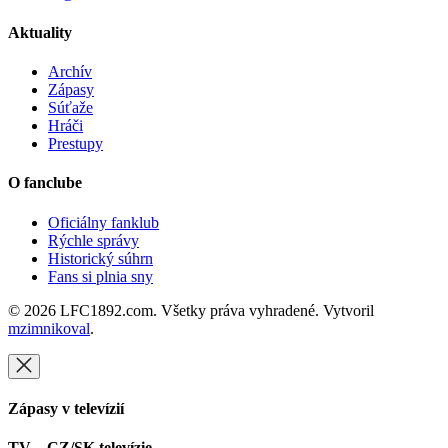
Aktuality
Archív
Zápasy
Súťaže
Hráči
Prestupy
O fanclube
Oficiálny fanklub
Rýchle správy
Historický súhrn
Fans si plnia sny
© 2026 LFC1892.com. Všetky práva vyhradené. Vytvoril
mzimnikoval
.
Zápasy v televízií
TV – CZ/SK televízie