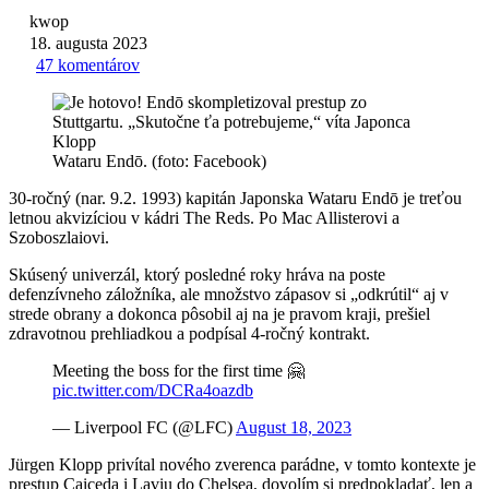
kwop
18. augusta 2023
47 komentárov
Wataru Endō. (foto: Facebook)
30-ročný (nar. 9.2. 1993) kapitán Japonska Wataru Endō je treťou
letnou akvizíciou v kádri The Reds. Po Mac Allisterovi a
Szoboszlaiovi.
Skúsený univerzál, ktorý posledné roky hráva na poste
defenzívneho záložníka, ale množstvo zápasov si „odkrútil“ aj v
strede obrany a dokonca pôsobil aj na je pravom kraji, prešiel
zdravotnou prehliadkou a podpísal 4-ročný kontrakt.
Meeting the boss for the first time 🤗
pic.twitter.com/DCRa4oazdb
— Liverpool FC (@LFC)
August 18, 2023
Jürgen Klopp privítal nového zverenca parádne, v tomto kontexte je
prestup Caiceda i Laviu do Chelsea, dovolím si predpokladať, len a