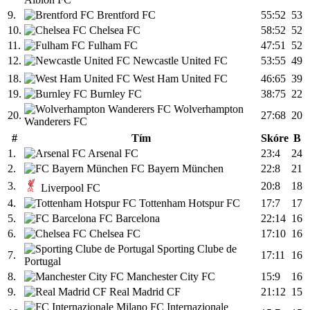
9.
Brentford FC
55:52
53
10.
Chelsea FC
58:52
52
11.
Fulham FC
47:51
52
12.
Newcastle United FC
53:55
49
18.
West Ham United FC
46:65
39
19.
Burnley FC
38:75
22
Wolverhampton
20.
27:68
20
Wanderers FC
#
Tím
Skóre
B
1.
Arsenal FC
23:4
24
2.
FC Bayern München
22:8
21
3.
20:8
18
Liverpool FC
4.
Tottenham Hotspur FC
17:7
17
5.
FC Barcelona
22:14
16
6.
Chelsea FC
17:10
16
Sporting Clube de
7.
17:11
16
Portugal
8.
Manchester City FC
15:9
16
9.
Real Madrid CF
21:12
15
FC Internazionale