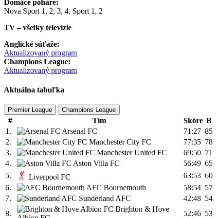
Domáce poháre:
Nova Sport 1, 2, 3, 4, Sport 1, 2
TV – všetky televízie
Anglické súťaže:
Aktualizovaný program
Champions League:
Aktualizovaný program
Aktuálna tabuľka
Premier League
Champions League
#
Tím
Skóre
B
1.
Arsenal FC
71:27
85
2.
Manchester City FC
77:35
78
3.
Manchester United FC
69:50
71
4.
Aston Villa FC
56:49
65
5.
63:53
60
Liverpool FC
6.
AFC Bournemouth
58:54
57
7.
Sunderland AFC
42:48
54
Brighton & Hove
8.
52:46
53
Albion FC