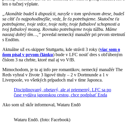
len o tučnej výplate.
„Akonáhle budeš k dispozícii, navyše v tom správnom drese, budeš
sa cítiť čo najpohodlnejšie, vedz, že ťa potrebujeme. Skutočne ťa
potrebujeme, tvoje srdce, tvoje nohy, tvoje futbalové schopnosti a
tvoj futbalový mozog. Rovnako potrebujeme tvoju túžbu. Máme
naozaj dobrý tím…,“
povedal nemecký manažér pri prvom stretnutí
s Endōm.
Aktuálne už ex-skipper Stuttgartu, kde strávil 3 roky (
viac som o
ňom písal v prvom článku
) bude v LFC nosiť dres s obľúbeným
číslom 3 na chrbte, ktoré mal aj vo VfB.
Mimochodom, je tu aj info pre romantikov, nemecký manažér The
Reds vyhral v živote 3 ligové tituly – 2 v Dortmunde a 1 v
Liverpoole, vo všetkých prípadoch mal v tíme Japonca.
Disciplinovaný, obetavý, ale aj priemerný. LFC sa po
čase vydáva japonskou cestou, chce podpísať Enda
Ako som už skôr informoval, Wataru Endō
Wataru Endō. (foto: Facebook)