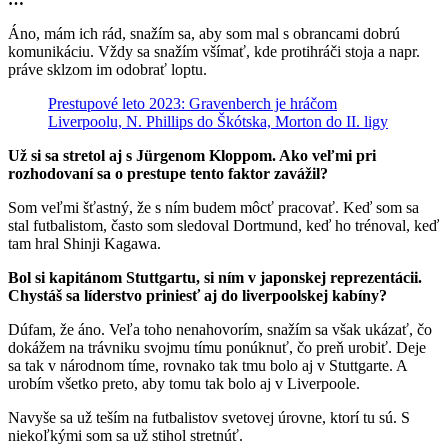
Áno, mám ich rád, snažím sa, aby som mal s obrancami dobrú
komunikáciu. Vždy sa snažím všímať, kde protihráči stoja a napr.
práve sklzom im odobrať loptu.
Prestupové leto 2023: Gravenberch je hráčom
Liverpoolu, N. Phillips do Škótska, Morton do II. ligy
Už si sa stretol aj s Jürgenom Kloppom. Ako veľmi pri
rozhodovaní sa o prestupe tento faktor zavážil?
Som veľmi šťastný, že s ním budem môcť pracovať. Keď som sa
stal futbalistom, často som sledoval Dortmund, keď ho trénoval, keď
tam hral Shinji Kagawa.
Bol si kapitánom Stuttgartu, si ním v japonskej reprezentácii.
Chystáš sa líderstvo priniesť aj do liverpoolskej kabíny?
Dúfam, že áno. Veľa toho nenahovorím, snažím sa však ukázať, čo
dokážem na trávniku svojmu tímu ponúknuť, čo preň urobiť. Deje
sa tak v národnom tíme, rovnako tak tmu bolo aj v Stuttgarte. A
urobím všetko preto, aby tomu tak bolo aj v Liverpoole.
Navyše sa už teším na futbalistov svetovej úrovne, ktorí tu sú. S
niekoľkými som sa už stihol stretnúť.