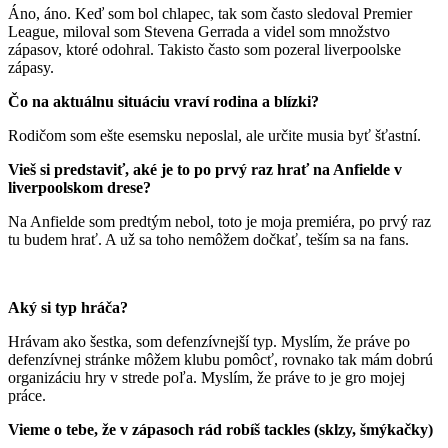
Áno, áno. Keď som bol chlapec, tak som často sledoval Premier
League, miloval som Stevena Gerrada a videl som množstvo
zápasov, ktoré odohral. Takisto často som pozeral liverpoolske
zápasy.
Čo na aktuálnu situáciu vraví rodina a blízki?
Rodičom som ešte esemsku neposlal, ale určite musia byť šťastní.
Vieš si predstaviť, aké je to po prvý raz hrať na Anfielde v
liverpoolskom drese?
Na Anfielde som predtým nebol, toto je moja premiéra, po prvý raz
tu budem hrať. A už sa toho nemôžem dočkať, teším sa na fans.
Aký si typ hráča?
Hrávam ako šestka, som defenzívnejší typ. Myslím, že práve po
defenzívnej stránke môžem klubu pomôcť, rovnako tak mám dobrú
organizáciu hry v strede poľa. Myslím, že práve to je gro mojej
práce.
Vieme o tebe, že v zápasoch rád robíš tackles (sklzy, šmýkačky)
…