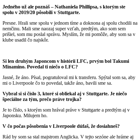
Jedného už ale poznáš – Nathaniela Phillipsa, s ktorým ste
spolu v 2019/20 pôsobili v Stuttgarte.
Presne. Hrali sme spolu v jednom tíme a doknona aj spolu chodili na
nemčinu. Mali sme naozaj super vzťah, predtým, ako som sem
prišiel, som mu poslal správu. Myslím, že mi pomôže, aby som sa v
klube usadil čo najskôr.
Si len druhým Japoncom v histórii LFC, prvým bol Takumi
Minamino. Povedal ti niečo o LFC?
Jasné, že áno. Písal, pogratuloval mi k transferu. Spýtal som sa, aby
mi o Liverpoole čo to povedal, takže áno, bavili sme sa.
Vybral si si číslo 3, ktoré si obliekal aj v Stuttgarte. Je niečo
špeciálne za tým, prečo práve trojka?
Je to číslo, s ktorým som hrával práve v Stuttgarte a predtým aj v
Japonsku. Milujem ho.
V čo počas pôsobenia v Liverpoole dúfaš, že dosiahneš?
Rád by som sa stal majstrom Anglicka. V tejto sezóne ale hráme aj