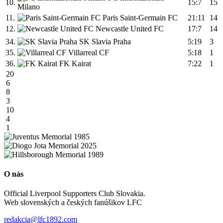
10.
15:7
15
Milano
11.
Paris Saint-Germain FC
21:11
14
12.
Newcastle United FC
17:7
14
34.
SK Slavia Praha
5:19
3
35.
Villarreal CF
5:18
1
36.
FK Kairat
7:22
1
20
6
8
3
10
4
1
O nás
Official Liverpool Supporters Club Slovakia.
Web slovenských a českých fanúšikov LFC
redakcia@lfc1892.com