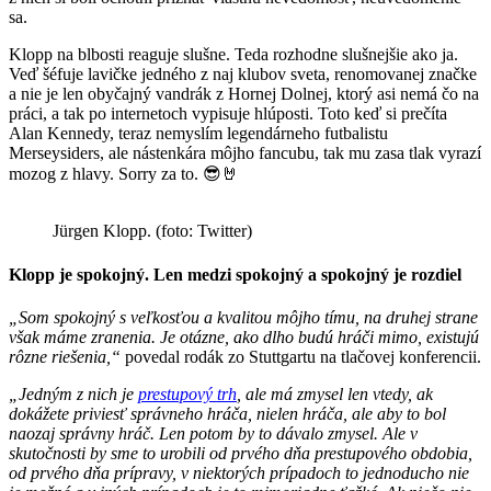
sa.
Klopp na blbosti reaguje slušne. Teda rozhodne slušnejšie ako ja.
Veď šéfuje lavičke jedného z naj klubov sveta, renomovanej značke
a nie je len obyčajný vandrák z Hornej Dolnej, ktorý asi nemá čo na
práci, a tak po internetoch vypisuje hlúposti. Toto keď si prečíta
Alan Kennedy, teraz nemyslím legendárneho futbalistu
Merseysiders, ale nástenkára môjho fancubu, tak mu zasa tlak vyrazí
mozog z hlavy. Sorry za to. 😎🤘
Jürgen Klopp. (foto: Twitter)
Klopp je spokojný. Len medzi spokojný a spokojný je rozdiel
„Som spokojný s veľkosťou a kvalitou môjho tímu, na druhej strane
však máme zranenia. Je otázne, ako dlho budú hráči mimo, existujú
rôzne riešenia,“
povedal rodák zo Stuttgartu na tlačovej konferencii.
„Jedným z nich je
prestupový trh
, ale má zmysel len vtedy, ak
dokážete priviesť správneho hráča, nielen hráča, ale aby to bol
naozaj správny hráč. Len potom by to dávalo zmysel. Ale v
skutočnosti by sme to urobili od prvého dňa prestupového obdobia,
od prvého dňa prípravy, v niektorých prípadoch to jednoducho nie