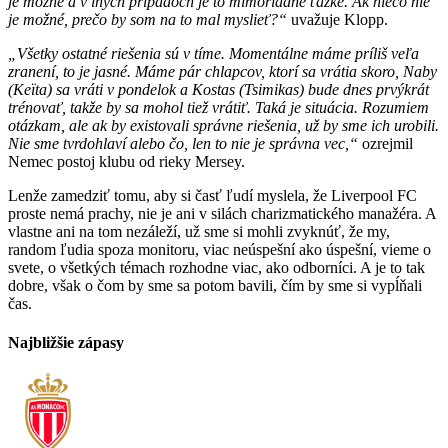
je možné a v iných prípadoch je to mimoriadne ťažké. Ak niečo nie
je možné, prečo by som na to mal myslieť?“
uvažuje Klopp.
„Všetky ostatné riešenia sú v tíme. Momentálne máme príliš veľa
zranení, to je jasné. Máme pár chlapcov, ktorí sa vrátia skoro, Naby
(Keïta) sa vráti v pondelok a Kostas (Tsimikas) bude dnes prvýkrát
trénovať, takže by sa mohol tiež vrátiť. Taká je situácia. Rozumiem
otázkam, ale ak by existovali správne riešenia, už by sme ich urobili.
Nie sme tvrdohlaví alebo čo, len to nie je správna vec,“
ozrejmil
Nemec postoj klubu od rieky Mersey.
Lenže zamedziť tomu, aby si časť ľudí myslela, že Liverpool FC
proste nemá prachy, nie je ani v silách charizmatického manažéra. A
vlastne ani na tom nezáleží, už sme si mohli zvyknúť, že my,
random ľudia spoza monitoru, viac neúspešní ako úspešní, vieme o
svete, o všetkých témach rozhodne viac, ako odborníci. A je to tak
dobre, však o čom by sme sa potom bavili, čím by sme si vypĺňali
čas.
Najbližšie zápasy