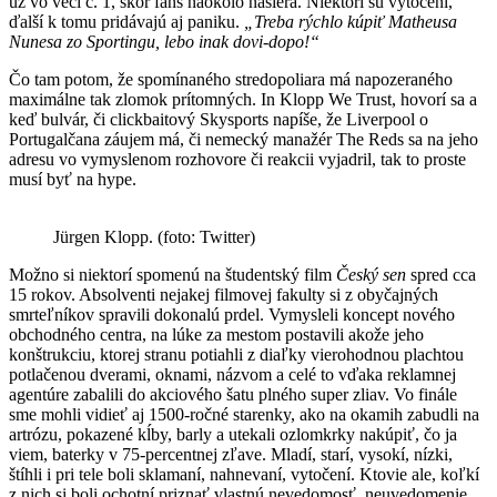
už vo veci č. 1, skôr fans naokolo nasiera. Niektorí sú vytočení,
ďalší k tomu pridávajú aj paniku.
„Treba rýchlo kúpiť Matheusa
Nunesa zo Sportingu, lebo inak dovi-dopo!“
Čo tam potom, že spomínaného stredopoliara má napozeraného
maximálne tak zlomok prítomných. In Klopp We Trust, hovorí sa a
keď bulvár, či clickbaitový Skysports napíše, že Liverpool o
Portugalčana záujem má, či nemecký manažér The Reds sa na jeho
adresu vo vymyslenom rozhovore či reakcii vyjadril, tak to proste
musí byť na hype.
Jürgen Klopp. (foto: Twitter)
Možno si niektorí spomenú na študentský film
Český sen
spred cca
15 rokov. Absolventi nejakej filmovej fakulty si z obyčajných
smrteľníkov spravili dokonalú prdel. Vymysleli koncept nového
obchodného centra, na lúke za mestom postavili akože jeho
konštrukciu, ktorej stranu potiahli z diaľky vierohodnou plachtou
potlačenou dverami, oknami, názvom a celé to vďaka reklamnej
agentúre zabalili do akciového šatu plného super zliav. Vo finále
sme mohli vidieť aj 1500-ročné starenky, ako na okamih zabudli na
artrózu, pokazené kĺby, barly a utekali ozlomkrky nakúpiť, čo ja
viem, baterky v 75-percentnej zľave. Mladí, starí, vysokí, nízki,
štíhli i pri tele boli sklamaní, nahnevaní, vytočení. Ktovie ale, koľkí
z nich si boli ochotní priznať vlastnú nevedomosť, neuvedomenie