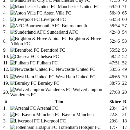
2.
Manchester City FC
77:35
78
3.
Manchester United FC
69:50
71
4.
Aston Villa FC
56:49
65
5.
Liverpool FC
63:53
60
6.
AFC Bournemouth
58:54
57
7.
Sunderland AFC
42:48
54
Brighton & Hove
8.
52:46
53
Albion FC
9.
Brentford FC
55:52
53
10.
Chelsea FC
58:52
52
11.
Fulham FC
47:51
52
12.
Newcastle United FC
53:55
49
18.
West Ham United FC
46:65
39
19.
Burnley FC
38:75
22
Wolverhampton
20.
27:68
20
Wanderers FC
#
Tím
Skóre
B
1.
Arsenal FC
23:4
24
2.
FC Bayern München
22:8
21
3.
Liverpool FC
20:8
18
4.
Tottenham Hotspur FC
17:7
17