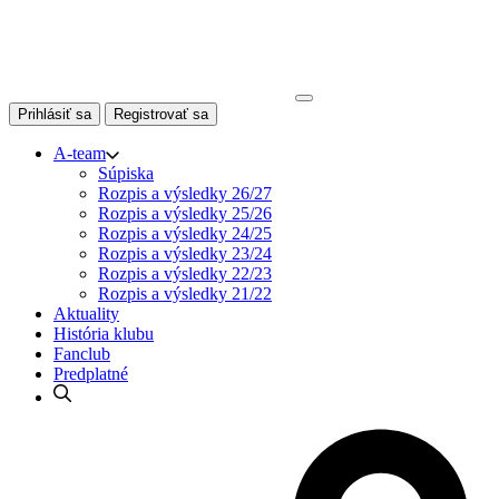
Skip
to
content
Prihlásiť sa
Registrovať sa
A-team
Súpiska
Rozpis a výsledky 26/27
Rozpis a výsledky 25/26
Rozpis a výsledky 24/25
Rozpis a výsledky 23/24
Rozpis a výsledky 22/23
Rozpis a výsledky 21/22
Aktuality
História klubu
Fanclub
Predplatné