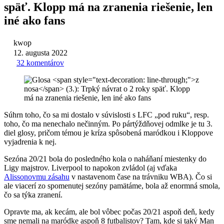
späť. Klopp má na zranenia riešenie, len
iné ako fans
kwop
12. augusta 2022
32 komentárov
Súhrn toho, čo sa mi dostalo v súvislosti s LFC „pod ruku“, resp.
toho, čo ma nenechalo nečinným. Po pártýždňovej odmlke je tu 3.
diel glosy, pričom témou je kríza spôsobená maródkou i Kloppove
vyjadrenia k nej.
Sezóna 20/21 bola do posledného kola o naháňaní miestenky do
Ligy majstrov. Liverpool to napokon zvládol (aj vďaka
Alissonovmu zásahu
v nastavenom čase na trávniku WBA). Čo si
ale viacerí zo spomenutej sezóny pamätáme, bola až enormná smola,
čo sa týka zranení.
Opravte ma, ak kecám, ale bol vôbec počas 20/21 aspoň deň, kedy
sme nemali na maródke aspoň 8 futbalistov? Tam, kde si taký Man