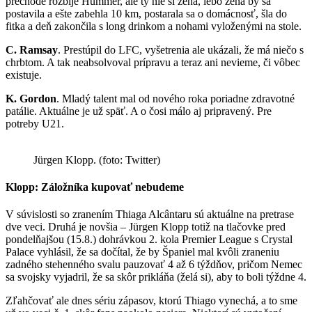
prechode rozbije Hummer, ale ty nie si žena, lebo žena by sa
postavila a ešte zabehla 10 km, postarala sa o domácnosť, šla do
fitka a deň zakončila s long drinkom a nohami vyloženými na stole.
C. Ramsay
. Prestúpil do LFC, vyšetrenia ale ukázali, že má niečo s
chrbtom. A tak neabsolvoval prípravu a teraz ani nevieme, či vôbec
existuje.
K. Gordon
. Mladý talent mal od nového roka poriadne zdravotné
patálie. Aktuálne je už späť. A o čosi málo aj pripravený. Pre
potreby U21.
Jürgen Klopp. (foto: Twitter)
Klopp: Záložníka kupovať nebudeme
V súvislosti so zranením Thiaga Alcântaru sú aktuálne na pretrase
dve veci. Druhá je novšia – Jürgen Klopp totiž na tlačovke pred
pondelňajšou (15.8.) dohrávkou 2. kola Premier League s Crystal
Palace vyhlásil, že sa dočítal, že by Španiel mal kvôli zraneniu
zadného stehenného svalu pauzovať 4 až 6 týždňov, pričom Nemec
sa svojsky vyjadril, že sa skôr prikláňa (želá si), aby to boli týždne 4.
Zľahčovať ale dnes sériu zápasov, ktorú Thiago vynechá, a to sme