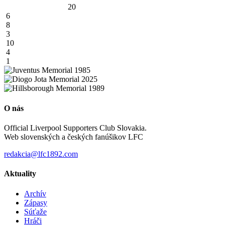
20
6
8
3
10
4
1
O nás
Official Liverpool Supporters Club Slovakia.
Web slovenských a českých fanúšikov LFC
redakcia@lfc1892.com
Aktuality
Archív
Zápasy
Súťaže
Hráči