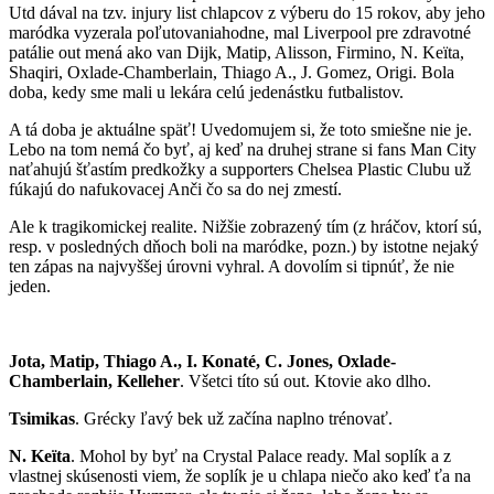
Utd dával na tzv. injury list chlapcov z výberu do 15 rokov, aby jeho
maródka vyzerala poľutovaniahodne, mal Liverpool pre zdravotné
patálie out mená ako van Dijk, Matip, Alisson, Firmino, N. Keïta,
Shaqiri, Oxlade-Chamberlain, Thiago A., J. Gomez, Origi. Bola
doba, kedy sme mali u lekára celú jedenástku futbalistov.
A tá doba je aktuálne späť! Uvedomujem si, že toto smiešne nie je.
Lebo na tom nemá čo byť, aj keď na druhej strane si fans Man City
naťahujú šťastím predkožky a supporters Chelsea Plastic Clubu už
fúkajú do nafukovacej Anči čo sa do nej zmestí.
Ale k tragikomickej realite. Nižšie zobrazený tím (z hráčov, ktorí sú,
resp. v posledných dňoch boli na maródke, pozn.) by istotne nejaký
ten zápas na najvyššej úrovni vyhral. A dovolím si tipnúť, že nie
jeden.
Jota, Matip, Thiago A., I. Konaté, C. Jones, Oxlade-
Chamberlain, Kelleher
. Všetci títo sú out. Ktovie ako dlho.
Tsimikas
. Grécky ľavý bek už začína naplno trénovať.
N. Keïta
. Mohol by byť na Crystal Palace ready. Mal soplík a z
vlastnej skúsenosti viem, že soplík je u chlapa niečo ako keď ťa na