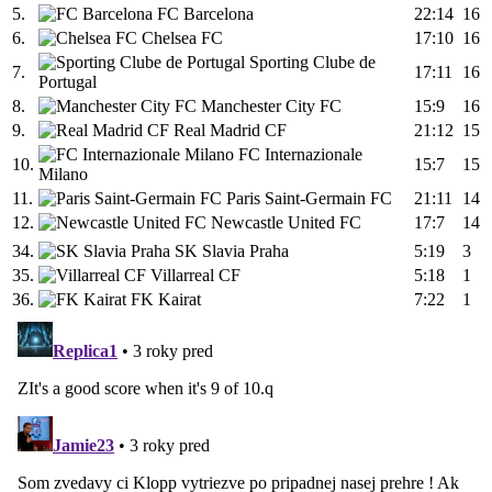
5.
FC Barcelona
22:14
16
6.
Chelsea FC
17:10
16
Sporting Clube de
7.
17:11
16
Portugal
8.
Manchester City FC
15:9
16
9.
Real Madrid CF
21:12
15
FC Internazionale
10.
15:7
15
Milano
11.
Paris Saint-Germain FC
21:11
14
12.
Newcastle United FC
17:7
14
34.
SK Slavia Praha
5:19
3
35.
Villarreal CF
5:18
1
36.
FK Kairat
7:22
1