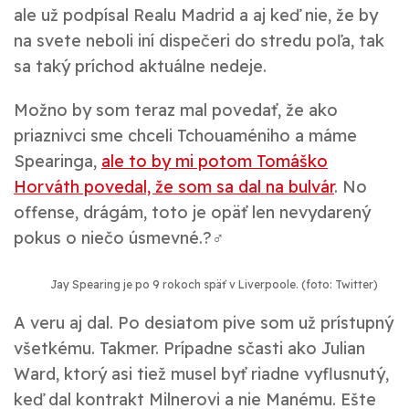
ale už podpísal Realu Madrid a aj keď nie, že by
na svete neboli iní dispečeri do stredu poľa, tak
sa taký príchod aktuálne nedeje.
Možno by som teraz mal povedať, že ako
priaznivci sme chceli Tchouaméniho a máme
Spearinga,
ale to by mi potom Tomáško
Horváth povedal, že som sa dal na bulvár
. No
offense, drágám, toto je opäť len nevydarený
pokus o niečo úsmevné.?‍♂️
Jay Spearing je po 9 rokoch späť v Liverpoole. (foto: Twitter)
A veru aj dal. Po desiatom pive som už prístupný
všetkému. Takmer. Prípadne sčasti ako Julian
Ward, ktorý asi tiež musel byť riadne vyflusnutý,
keď dal kontrakt Milnerovi a nie Manému. Ešte