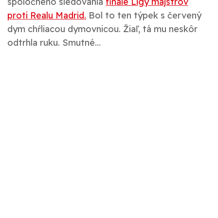
spoločného sledovania
finále Ligy majstrov
proti Realu Madrid.
Bol to ten týpek s červený
dym chŕliacou dymovnicou. Žiaľ, tá mu neskôr
odtrhla ruku. Smutné…