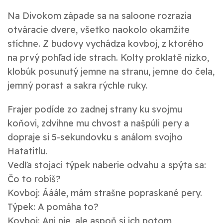
Na Divokom západe sa na saloone rozrazia
otváracie dvere, všetko naokolo okamžite
stíchne. Z budovy vychádza kovboj, z ktorého
na prvý pohľad ide strach. Kolty proklatě nízko,
klobúk posunutý jemne na stranu, jemne do čela,
jemný porast a sakra rýchle ruky.
Frajer podíde zo zadnej strany ku svojmu
koňovi, zdvihne mu chvost a našpúli pery a
dopraje si 5-sekundovku s análom svojho
Hatatitlu.
Vedľa stojaci týpek naberie odvahu a spýta sa:
Čo to robíš?
Kovboj: Ááále, mám strašne popraskané pery.
Týpek: A pomáha to?
Kovboj: Ani nie, ale aspoň si ich potom