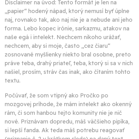
Disclaimer na úvod: Tento formát je len na
„papier“ hodený nápad, ktorý nemusí byť úplne
naj, rovnako tak, ako naj nie je a nebude ani jeho
forma. Lebo kopec irónie, sarkazmu, atakov na
naše egá i intelekt. Nechcem nikoho urážať,
nechcem, aby si moje, často „cez čiaru“
zosnované myšlienky niekto bral osobne, preto
práve teba, drahý priateľ, teba, ktorý si sa v nich
našiel, prosím, stráv čas inak, ako čítaním tohto
textu.
Počúvať, že som vtipný ako Pročko po
mozgovej príhode, že mám intelekt ako okenný
rám, či som hanbou tejto komunity nie je nič
nové. Priznávam dopredu, máš väčšieho pipíka,
si lepší fanda. Ak teda máš potrebu reagovať
(priznanie č. 2 v krátkom slede) na daný text,