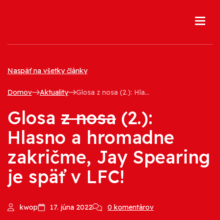
Skip
to
content
Naspäť na všetky články
Domov
Aktuality
Glosa z nosa (2.): Hlasno a hromadne zakričme, Jay Spearing...
Glosa
z nosa
(2.):
Hlasno a hromadne
zakričme, Jay Spearing
je späť v LFC!
kwop
17. júna 2022
0 komentárov