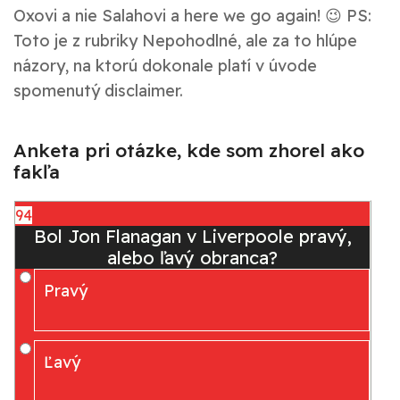
Oxovi a nie Salahovi a here we go again! 😉 PS:
Toto je z rubriky
Nepohodlné, ale za to hlúpe
názory
, na ktorú dokonale platí v úvode
spomenutý disclaimer.
Anketa pri otázke, kde som zhorel ako
fakľa
94
Bol Jon Flanagan v Liverpoole pravý,
alebo ľavý obranca?
Pravý
Ľavý