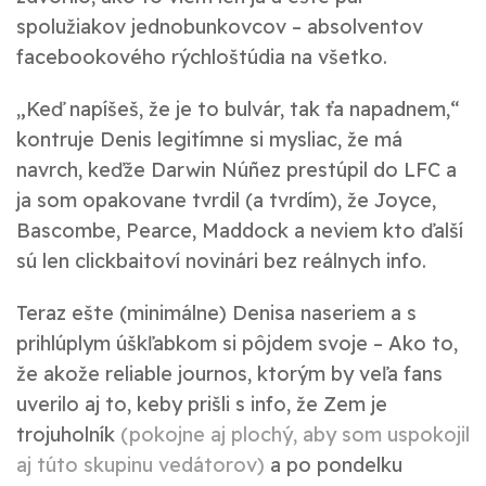
spolužiakov jednobunkovcov – absolventov
facebookového rýchloštúdia na všetko.
„Keď napíšeš, že je to bulvár, tak ťa napadnem,“
kontruje
Denis
legitímne si mysliac, že má
navrch, keďže Darwin Núñez prestúpil do LFC a
ja som opakovane tvrdil (a tvrdím), že Joyce,
Bascombe, Pearce, Maddock a neviem kto ďalší
sú len clickbaitoví novinári bez reálnych info.
Teraz ešte (minimálne) Denisa naseriem a s
prihlúplym úškľabkom si pôjdem svoje – Ako to,
že akože reliable journos, ktorým by veľa fans
uverilo aj to, keby prišli s info, že Zem je
trojuholník
(pokojne aj plochý, aby som uspokojil
aj túto skupinu vedátorov)
a po pondelku