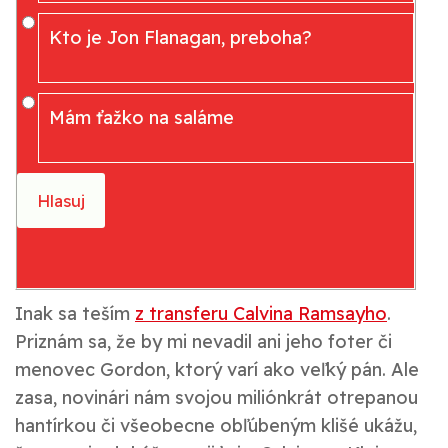
Kto je Jon Flanagan, preboha?
Mám ťažko na saláme
Inak sa teším
z transferu Calvina Ramsayho
.
Priznám sa, že by mi nevadil ani jeho foter či
menovec Gordon, ktorý varí ako veľký pán. Ale
zasa, novinári nám svojou miliónkrát otrepanou
hantírkou či všeobecne obľúbeným klišé ukážu,