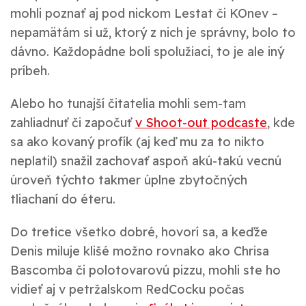
mohli poznať aj pod nickom Lestat či KOnev –
nepamätám si už, ktorý z nich je správny, bolo to
dávno. Každopádne boli spolužiaci, to je ale iný
príbeh.
Alebo ho tunajší čitatelia mohli sem-tam
zahliadnuť či započuť
v Shoot-out podcaste
, kde
sa ako kovaný profík (aj keď mu za to nikto
neplatil) snažil zachovať aspoň akú-takú vecnú
úroveň týchto takmer úplne zbytočných
tliachaní do éteru.
Do tretice všetko dobré, hovorí sa, a keďže
Denis
miluje klišé možno rovnako ako Chrisa
Bascomba či polotovarovú pizzu, mohli ste ho
vidieť aj v petržalskom RedCocku počas