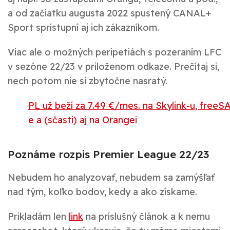
a od začiatku augusta 2022 spustený CANAL+
Sport sprístupní aj ich zákazníkom.
Viac ale o možných peripetiách s pozeraním LFC
v sezóne 22/23 v priloženom odkaze. Prečítaj si,
nech potom nie si zbytočne nasratý.
PL už beží za 7.49 €/mes. na Skylink-u, freeSA
e a (sčasti) aj na Orangei
Poznáme rozpis Premier League 22/23
Nebudem ho analyzovať, nebudem sa zamýšľať
nad tým, koľko bodov, kedy a ako získame.
Prikladám len
link
na príslušný článok a k nemu