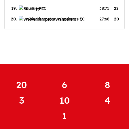
19.
Burnley FC
38:75
22
20.
Wolverhampton Wanderers FC
27:68
20
20
6
8
3
10
4
1