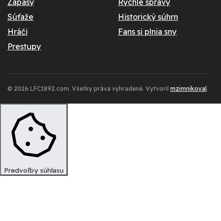
Zápasy
Rýchle správy
Súťaže
Historický súhrn
Hráči
Fans si plnia sny
Prestupy
© 2026 LFC1892.com. Všetky práva vyhradené. Vytvoril
mzimnikoval
.
Predvoľby súhlasu