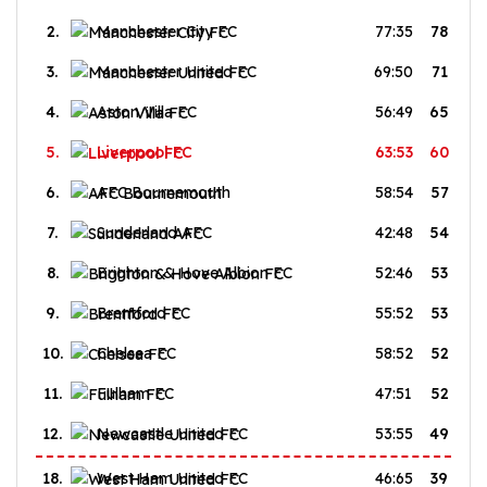
2.
Manchester City FC
77:35
78
3.
Manchester United FC
69:50
71
4.
Aston Villa FC
56:49
65
5.
Liverpool FC
63:53
60
6.
AFC Bournemouth
58:54
57
7.
Sunderland AFC
42:48
54
8.
Brighton & Hove Albion FC
52:46
53
9.
Brentford FC
55:52
53
10.
Chelsea FC
58:52
52
11.
Fulham FC
47:51
52
12.
Newcastle United FC
53:55
49
18.
West Ham United FC
46:65
39