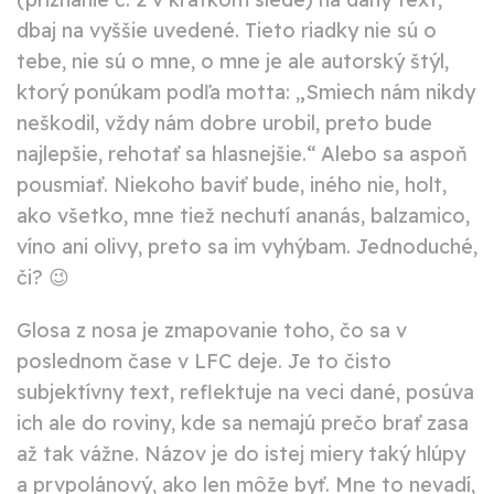
dbaj na vyššie uvedené. Tieto riadky nie sú o
tebe, nie sú o mne, o mne je ale autorský štýl,
ktorý ponúkam podľa motta: „Smiech nám nikdy
neškodil, vždy nám dobre urobil, preto bude
najlepšie, rehotať sa hlasnejšie.“ Alebo sa aspoň
pousmiať. Niekoho baviť bude, iného nie, holt,
ako všetko, mne tiež nechutí ananás, balzamico,
víno ani olivy, preto sa im vyhýbam. Jednoduché,
či? 😉
Glosa z nosa
je zmapovanie toho, čo sa v
poslednom čase v LFC deje. Je to čisto
subjektívny text, reflektuje na veci dané, posúva
ich ale do roviny, kde sa nemajú prečo brať zasa
až tak vážne. Názov je do istej miery taký hlúpy
a prvpolánový, ako len môže byť. Mne to nevadí,