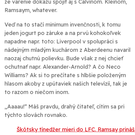
že varenie dokážu spojiť aj s Calvinom. Kleinom,
Ramsaym, whatever.
Veď na to stačí minimum invenčnosti, k tomu
jeden jogurt po záruke a na prvú kohokoľvek
napadne napr. toto: Liverpool v spolupráci s
nádejným mladým kuchárom z Aberdeenu navaril
naozaj chutnú polievku. Bude však z nej chcieť
ochutnať napr. Alexander-Arnold? A čo Neco
Williams? Ak si to prečítate s hlbšie položeným
hlasom akoby z upútaviek našich televízií, tak je
to razom o niečom inom.
„Aaaau!“ Máš pravdu, drahý čitateľ, cítim sa pri
týchto slovách rovnako.
Škótsky tínedžer mieri do LFC. Ramsay priná