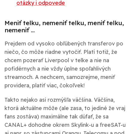
otázky i odpovede
Meniť telku, nemeniť telku, meniť telku,
nemeniť …
Prejdem od vysoko obľúbených transferov po
niečo, čo môže riadne vytočiť. Platí totiž, že
chcem pozerať Liverpool v telke a nie na
pofidérnych a nie vždy úplne spoľahlivých
streamoch. A nechcem, samozrejme, meniť
providera, platiť viac, čokoľvek!
Takto nejako asi rozmýšľa väčšina. Väčšina,
ktorá aktuálne môže (ale zasa, to jediné že vraj
fans zostáva) maximálne tak dúfať, že sa
CANAL+ dohodne okrem Skylink-u a freeSAT-u
aj napr. so zástupcami Orangu, Telecomu a pod.,