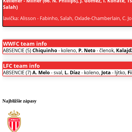
Kelleher - Milner (66. N. Phillips), J. Gomez, I. Konaté, T
Salah)
lavička: Alisson - Fabinho, Salah, Oxlade-Chamberlain, C. J
WWFC team info
ABSENCIE (5)
Chiquinho
- koleno,
P. Neto
- členok,
Kalajd
LFC team info
ABSENCIE (7)
A. Melo
- sval,
L. Díaz
- koleno,
Jota
- lýtko,
F
Najbližšie zápasy