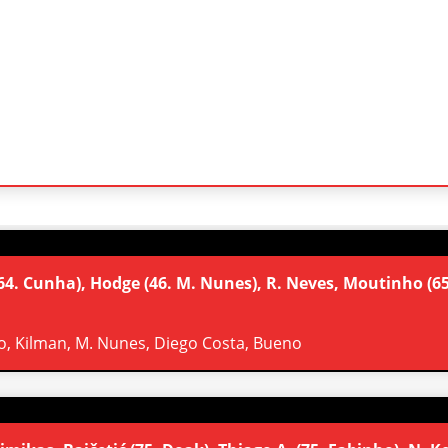
 (64. Cunha), Hodge (46. M. Nunes), R. Neves, Moutinho (65
o, Kilman, M. Nunes, Diego Costa, Bueno