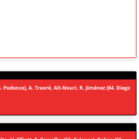
. Podence), A. Traoré, Aït-Nouri, R. Jiménez (84. Diego