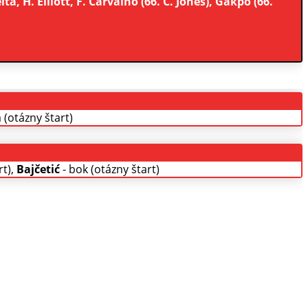
ta, H. Elliott, F. Carvalho (66. C. Jones), Gakpo (66.
 (otázny štart)
rt),
Bajčetić
- bok (otázny štart)