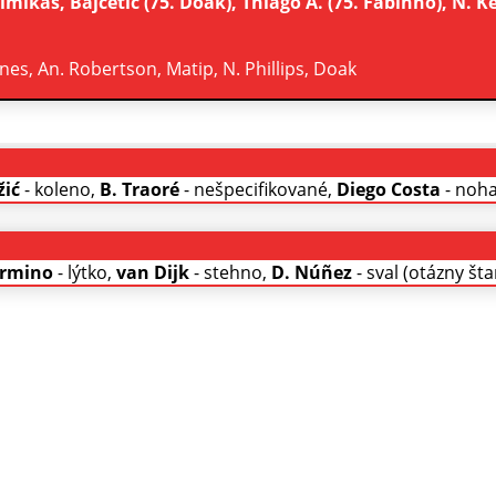
simikas, Bajčetić (75. Doak), Thiago A. (75. Fabinho), N. Keï
ones, An. Robertson, Matip, N. Phillips, Doak
žić
- koleno,
B. Traoré
- nešpecifikované,
Diego Costa
- noha
irmino
- lýtko,
van Dijk
- stehno,
D. Núñez
- sval (otázny šta