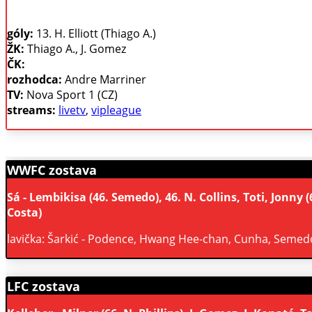
góly:
13. H. Elliott (Thiago A.)
ŽK:
Thiago A., J. Gomez
ČK:
rozhodca:
Andre Marriner
TV:
Nova Sport 1 (CZ)
streams:
livetv
,
vipleague
WWFC zostava
Sá - Lembikisa (46. Semedo), 46. N. Collins, Toti, Jonny
Costa)
lavička: Šarkić - Podence, Hwang Hee-chan, Cunha, Semed
LFC zostava