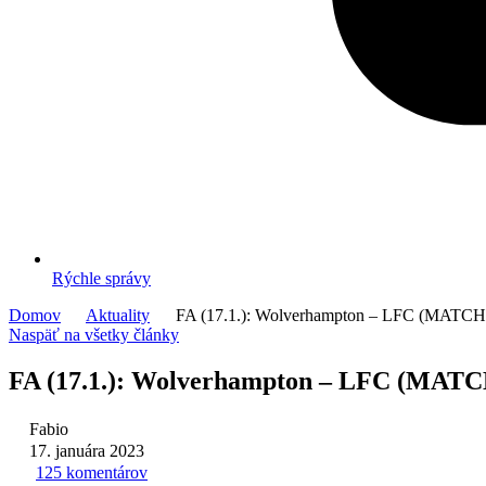
Rýchle správy
Domov
Aktuality
FA (17.1.): Wolverhampton – LFC (MAT
Naspäť na všetky články
FA (17.1.): Wolverhampton – LFC (MA
Fabio
17. januára 2023
125 komentárov