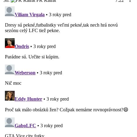
36.
FK Kairat
7:22
1