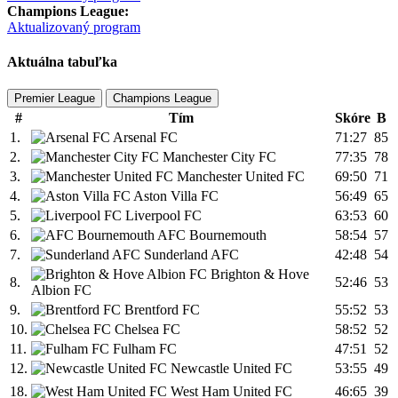
Champions League:
Aktualizovaný program
Aktuálna tabuľka
Premier League
Champions League
#
Tím
Skóre
B
1.
Arsenal FC
71:27
85
2.
Manchester City FC
77:35
78
3.
Manchester United FC
69:50
71
4.
Aston Villa FC
56:49
65
5.
Liverpool FC
63:53
60
6.
AFC Bournemouth
58:54
57
7.
Sunderland AFC
42:48
54
Brighton & Hove
8.
52:46
53
Albion FC
9.
Brentford FC
55:52
53
10.
Chelsea FC
58:52
52
11.
Fulham FC
47:51
52
12.
Newcastle United FC
53:55
49
18.
West Ham United FC
46:65
39