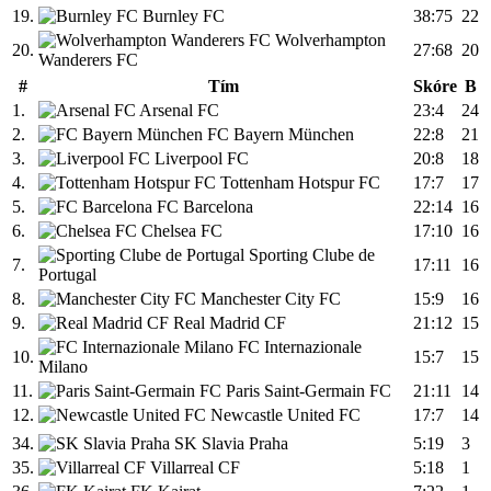
19.
Burnley FC
38:75
22
Wolverhampton
20.
27:68
20
Wanderers FC
#
Tím
Skóre
B
1.
Arsenal FC
23:4
24
2.
FC Bayern München
22:8
21
3.
Liverpool FC
20:8
18
4.
Tottenham Hotspur FC
17:7
17
5.
FC Barcelona
22:14
16
6.
Chelsea FC
17:10
16
Sporting Clube de
7.
17:11
16
Portugal
8.
Manchester City FC
15:9
16
9.
Real Madrid CF
21:12
15
FC Internazionale
10.
15:7
15
Milano
11.
Paris Saint-Germain FC
21:11
14
12.
Newcastle United FC
17:7
14
34.
SK Slavia Praha
5:19
3
35.
Villarreal CF
5:18
1