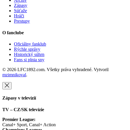
Archív
Zápasy
Súťaže
Hráči
Prestupy
O fanclube
Oficiálny fanklub
Rýchle správy
Historický súhrn
Fans si plnia sny
© 2026 LFC1892.com. Všetky práva vyhradené. Vytvoril
mzimnikoval
.
Zápasy v televízií
TV – CZ/SK televízie
Premier League:
Canal+ Sport, Canal+ Action
Champions League: