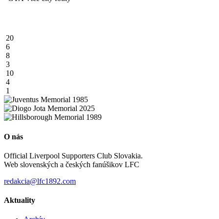
20
6
8
3
10
4
1
O nás
Official Liverpool Supporters Club Slovakia.
Web slovenských a českých fanúšikov LFC
redakcia@lfc1892.com
Aktuality