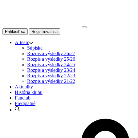
Skip
to
content
Prihlásiť sa
Registrovať sa
A-team
Súpiska
Rozpis a výsledky 26/27
Rozpis a výsledky 25/26
Rozpis a výsledky 24/25
Rozpis a výsledky 23/24
Rozpis a výsledky 22/23
Rozpis a výsledky 21/22
Aktuality
História klubu
Fanclub
Predplatné