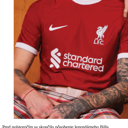
Pred polstoročím sa skončilo pôsobenie legendárneho Billa