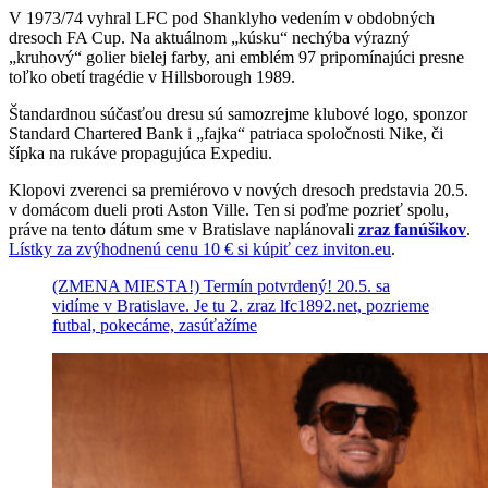
V 1973/74 vyhral LFC pod Shanklyho vedením v obdobných
dresoch FA Cup. Na aktuálnom „kúsku“ nechýba výrazný
„kruhový“ golier bielej farby, ani emblém 97 pripomínajúci presne
toľko obetí tragédie v Hillsborough 1989.
Štandardnou súčasťou dresu sú samozrejme klubové logo, sponzor
Standard Chartered Bank i „fajka“ patriaca spoločnosti Nike, či
šípka na rukáve propagujúca Expediu.
Klopovi zverenci sa premiérovo v nových dresoch predstavia 20.5.
v domácom dueli proti Aston Ville. Ten si poďme pozrieť spolu,
práve na tento dátum sme v Bratislave naplánovali
zraz fanúšikov
.
Lístky za zvýhodnenú cenu 10 € si kúpiť cez inviton.eu
.
(ZMENA MIESTA!) Termín potvrdený! 20.5. sa
vidíme v Bratislave. Je tu 2. zraz lfc1892.net, pozrieme
futbal, pokecáme, zasúťažíme