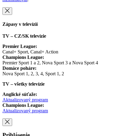
Zápasy v televízií
TV – CZ/SK televízie
Premier League:
Canal+ Sport, Canal+ Action
Champions League:
Premier Sport 1 a 2, Nova Sport 3 a Nova Sport 4
Domáce poháre:
Nova Sport 1, 2, 3, 4, Sport 1, 2
TV – všetky televízie
Anglické súťaže:
Aktualizovaný program
Champions League:
Aktualizovaný program
Prihlásenie