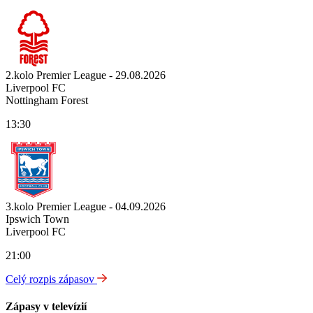
2.kolo Premier League - 29.08.2026
Liverpool FC
Nottingham Forest
13:30
3.kolo Premier League - 04.09.2026
Ipswich Town
Liverpool FC
21:00
Celý rozpis zápasov
Zápasy v televízií