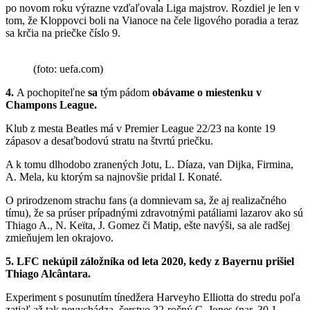
po novom roku výrazne vzďaľovala Liga majstrov. Rozdiel je len v
tom, že Kloppovci boli na Vianoce na čele ligového poradia a teraz
sa krčia na priečke číslo 9.
(foto: uefa.com)
4.
A pochopiteľne
sa
tým pádom
obávame o miestenku v
Champons League.
Klub z mesta Beatles má v Premier League 22/23 na konte 19
zápasov a desaťbodovú stratu na štvrtú priečku.
A k tomu dlhodobo zranených Jotu, L. Díaza, van Dijka, Firmina,
A. Mela, ku ktorým sa najnovšie pridal I. Konaté.
O prirodzenom strachu fans (a domnievam sa, že aj realizačného
tímu), že sa prúser prípadnými zdravotnými patáliami lazarov ako sú
Thiago A., N. Keïta, J. Gomez či Matip, ešte navýši, sa ale radšej
zmieňujem len okrajovo.
5. LFC nekúpil záložníka od leta 2020, kedy z Bayernu prišiel
Thiago Alcântara.
Experiment s posunutím tínedžera Harveyho Elliotta do stredu poľa
zatiaľ až tak nevychádza, čerstvo 22-ročný C. Jones (nar. 30.1.