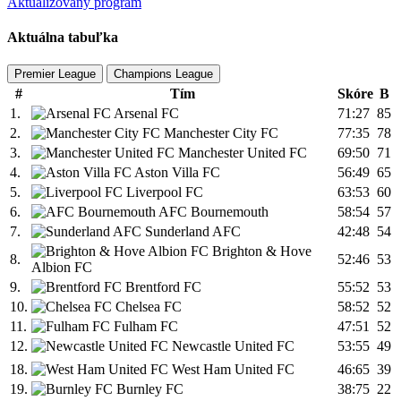
Aktualizovaný program
Aktuálna tabuľka
Premier League
Champions League
#
Tím
Skóre
B
1.
Arsenal FC
71:27
85
2.
Manchester City FC
77:35
78
3.
Manchester United FC
69:50
71
4.
Aston Villa FC
56:49
65
5.
Liverpool FC
63:53
60
6.
AFC Bournemouth
58:54
57
7.
Sunderland AFC
42:48
54
Brighton & Hove
8.
52:46
53
Albion FC
9.
Brentford FC
55:52
53
10.
Chelsea FC
58:52
52
11.
Fulham FC
47:51
52
12.
Newcastle United FC
53:55
49
18.
West Ham United FC
46:65
39
19.
Burnley FC
38:75
22