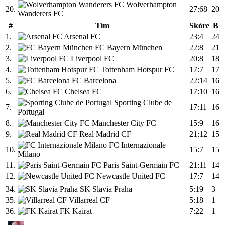
Wolverhampton
20.
27:68
20
Wanderers FC
#
Tím
Skóre
B
1.
Arsenal FC
23:4
24
2.
FC Bayern München
22:8
21
3.
Liverpool FC
20:8
18
4.
Tottenham Hotspur FC
17:7
17
5.
FC Barcelona
22:14
16
6.
Chelsea FC
17:10
16
Sporting Clube de
7.
17:11
16
Portugal
8.
Manchester City FC
15:9
16
9.
Real Madrid CF
21:12
15
FC Internazionale
10.
15:7
15
Milano
11.
Paris Saint-Germain FC
21:11
14
12.
Newcastle United FC
17:7
14
34.
SK Slavia Praha
5:19
3
35.
Villarreal CF
5:18
1
36.
FK Kairat
7:22
1