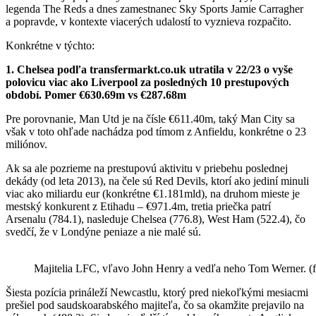
legenda The Reds a dnes zamestnanec Sky Sports Jamie Carragher
a popravde, v kontexte viacerých udalostí to vyznieva rozpačito.
Konkrétne v týchto:
1. Chelsea podľa transfermarkt.co.uk utratila v 22/23 o vyše
polovicu viac ako Liverpool za posledných 10 prestupových
období. Pomer €630.69m vs €287.68m
Pre porovnanie, Man Utd je na čísle €611.40m, taký Man City sa
však v toto ohľade nachádza pod tímom z Anfieldu, konkrétne o 23
miliónov.
Ak sa ale pozrieme na prestupovú aktivitu v priebehu poslednej
dekády (od leta 2013), na čele sú Red Devils, ktorí ako jediní minuli
viac ako miliardu eur (konkrétne €1.181mld), na druhom mieste je
mestský konkurent z Etihadu – €971.4m, tretia priečka patrí
Arsenalu (784.1), nasleduje Chelsea (776.8), West Ham (522.4), čo
svedčí, že v Londýne peniaze a nie malé sú.
Majitelia LFC, vľavo John Henry a vedľa neho Tom Werner. (fo
Šiesta pozícia prináleží Newcastlu, ktorý pred niekoľkými mesiacmi
prešiel pod saudskoarabského majiteľa, čo sa okamžite prejavilo na