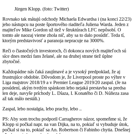
Jürgen Klopp. (foto: Twitter)
Rovnako tak mátajú odchody Michaela Edwardsa i (na konci 22/23)
jeho nástupcu na poste športového riaditeľa Juliena Warda. Jeden z
majiteľov Mike Gordon už tiež v štruktúrach LFC nepôsobí. O
tomto ale naozaj vieme zhola nič, aby sa to dalo posúdiť. Teda tí,
ktorým predstavivosť a paranoja nepracuje na 3000%.
Reči o čiastočných investoroch, či dokonca nových majiteľoch sú
síce dnes medzi fans želané, ale na druhej strane tiež úplne
zbytočné.
Každopádne nás čaká zaujímavé a je vysoký predpoklad, že aj
frustrujúce obdobie. Dôvodom je, že Liverpool proste po výhre v
Liga majstrov 2018/19 a v Premier League 2019/20 zaspal. (Je na
posúdení, akým tvrdým spánkom lebo nejaká prestavba sa predsa
len deje, navyše príchody L. Díaza, I. Konatého či D. Núñeza zasa
až tak málo nestáli.)
Zaspal, lebo nostalgia, lebo prachy, lebo ..
PS: Aby som trochu podporil Carragherov názor, spomeňme si, že
Klopp si počkal napr. na van Dijka, na to, pokiaľ si vybuduje útok,
počkal si na to, pokiaľ sa An. Robertson či Fabinho chytia. Dnešnej