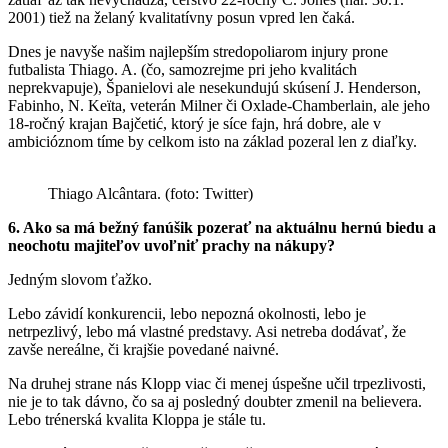
2001) tiež na želaný kvalitatívny posun vpred len čaká.
Dnes je navyše našim najlepším stredopoliarom injury prone
futbalista Thiago. A. (čo, samozrejme pri jeho kvalitách
neprekvapuje), Španielovi ale nesekundujú skúsení J. Henderson,
Fabinho, N. Keïta, veterán Milner či Oxlade-Chamberlain, ale jeho
18-ročný krajan Bajčetić, ktorý je síce fajn, hrá dobre, ale v
ambicióznom tíme by celkom isto na základ pozeral len z diaľky.
Thiago Alcântara. (foto: Twitter)
6. Ako sa má bežný fanúšik pozerať na aktuálnu hernú biedu a
neochotu majiteľov uvoľniť prachy na nákupy?
Jedným slovom ťažko.
Lebo závidí konkurencii, lebo nepozná okolnosti, lebo je
netrpezlivý, lebo má vlastné predstavy. Asi netreba dodávať, že
zavše nereálne, či krajšie povedané naivné.
Na druhej strane nás Klopp viac či menej úspešne učil trpezlivosti,
nie je to tak dávno, čo sa aj posledný doubter zmenil na believera.
Lebo trénerská kvalita Kloppa je stále tu.