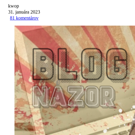
kwop
31. januára 2023
81 komentárov