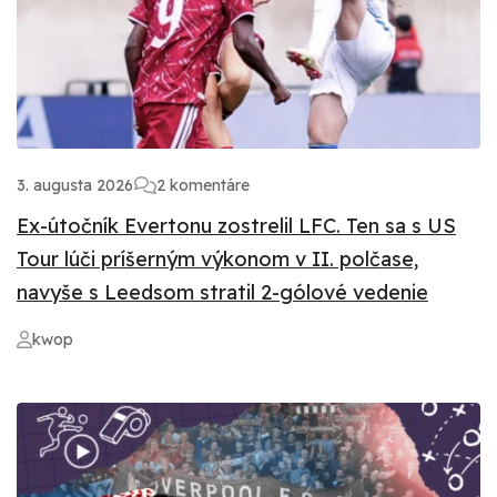
3. augusta 2026
2 komentáre
Ex-útočník Evertonu zostrelil LFC. Ten sa s US
Tour lúči príšerným výkonom v II. polčase,
navyše s Leedsom stratil 2-gólové vedenie
kwop