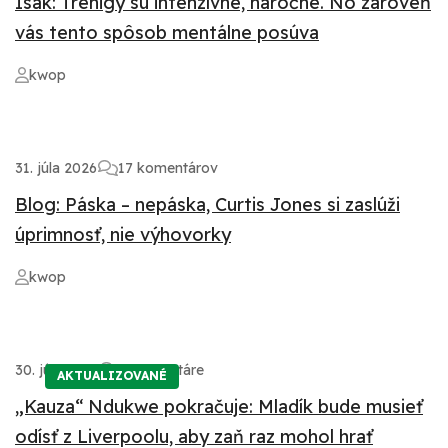
Isak: Trénigy sú intenzívne, náročné. No zároveň
vás tento spôsob mentálne posúva
kwop
31. júla 2026
17 komentárov
Blog: Páska – nepáska, Curtis Jones si zaslúži
úprimnosť, nie výhovorky
kwop
30. júla 2026
2 komentáre
AKTUALIZOVANÉ
„Kauza“ Ndukwe pokračuje: Mladík bude musieť
odísť z Liverpoolu, aby zaň raz mohol hrať