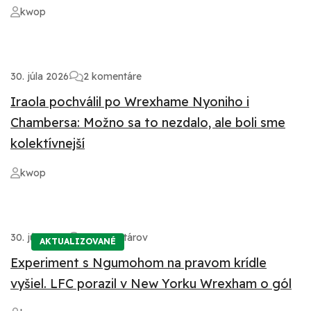
kwop
30. júla 2026
2 komentáre
Iraola pochválil po Wrexhame Nyoniho i
Chambersa: Možno sa to nezdalo, ale boli sme
kolektívnejší
kwop
30. júla 2026
6 komentárov
AKTUALIZOVANÉ
Experiment s Ngumohom na pravom krídle
vyšiel. LFC porazil v New Yorku Wrexham o gól