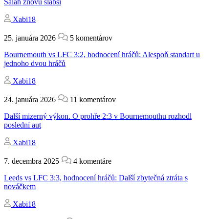
Salah znovu slabší
Xabi18
25. januára 2026
5 komentárov
Bournemouth vs LFC 3:2, hodnocení hráčů: Alespoň standart u
jednoho dvou hráčů
Xabi18
24. januára 2026
11 komentárov
Další mizerný výkon. O prohře 2:3 v Bournemouthu rozhodl
poslední aut
Xabi18
7. decembra 2025
4 komentáre
Leeds vs LFC 3:3, hodnocení hráčů: Další zbytečná ztráta s
nováčkem
Xabi18