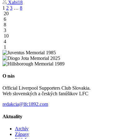
Xabi18
Stránkovanie
1
2
3
…
8
20
príspevkov
6
8
3
10
4
1
O nás
Official Liverpool Supporters Club Slovakia.
Web slovenských a českých fanúšikov LFC
redakcia@lfc1892.com
Aktuality
Archív
Zápasy