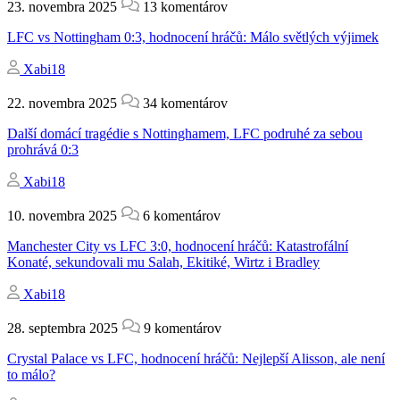
23. novembra 2025
13 komentárov
LFC vs Nottingham 0:3, hodnocení hráčů: Málo světlých výjimek
Xabi18
22. novembra 2025
34 komentárov
Další domácí tragédie s Nottinghamem, LFC podruhé za sebou
prohrává 0:3
Xabi18
10. novembra 2025
6 komentárov
Manchester City vs LFC 3:0, hodnocení hráčů: Katastrofální
Konaté, sekundovali mu Salah, Ekitiké, Wirtz i Bradley
Xabi18
28. septembra 2025
9 komentárov
Crystal Palace vs LFC, hodnocení hráčů: Nejlepší Alisson, ale není
to málo?