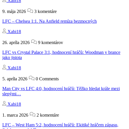
Xabi18
9. mája 2026
3 komentáre
LFC – Chelsea 1:1. Na Anfield remíza bezmocných
Xabi18
26. apríla 2026
9 komentárov
LFC vs Crystal Palace 3:1, hodnocení hráčů: Woodman v brance
jako jistota
Xabi18
5. apríla 2026
0 Comments
Man City vs LFC 4:0, hodnocení hráčů: Těžko hledat krále mezi
slepými…
Xabi18
1. marca 2026
2 komentáre
LFC – West Ham 5:2, hodnocení hráčů: Ekitiké hráčem zápasu,