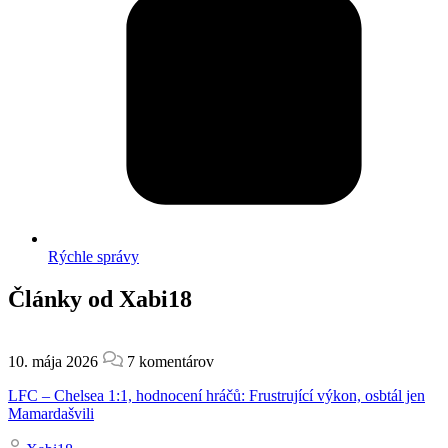
Rýchle správy
Články od Xabi18
10. mája 2026
7 komentárov
LFC – Chelsea 1:1, hodnocení hráčů: Frustrující výkon, osbtál jen
Mamardašvili